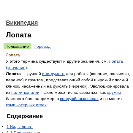
Википедия
Лопата
Толкование
Перевод
Лопата
У этого термина существуют и другие значения, см.
Лопата
(значения)
.
Лопа́та
— ручной
инструмент
для работы (копание, расчистка,
перенос) с грунтом, представляющий собой широкий плоский
клинок, насаженный на рукоять (черенок). Эволюционировала
из
палки-копалки
. Также может использоваться как
оружие
ближнего боя, например, в
вооружённых силах
и во многих
компьютерных играх
.
Содержание
1
Виды лопат
1.1
Производные