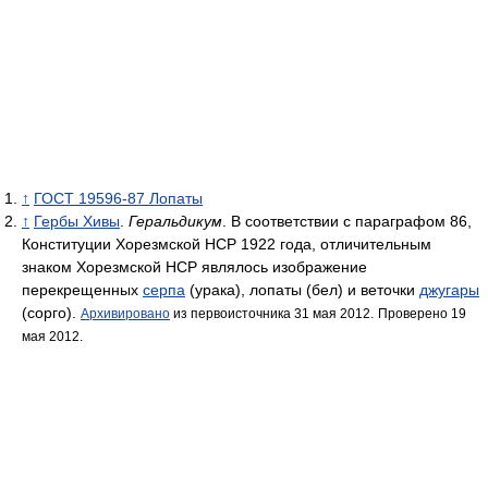
↑
ГОСТ 19596-87 Лопаты
↑
Гербы Хивы
.
Геральдикум
. В соответствии с параграфом 86,
Конституции Хорезмской НСР 1922 года, отличительным
знаком Хорезмской НСР являлось изображение
перекрещенных
серпа
(урака), лопаты (бел) и веточки
джугары
(сорго).
Архивировано
из первоисточника 31 мая 2012.
Проверено 19
мая 2012.