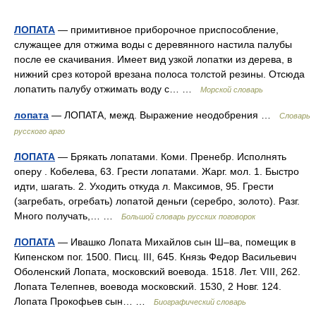
ЛОПАТА
— примитивное приборочное приспособление,
служащее для отжима воды с деревянного настила палубы
после ее скачивания. Имеет вид узкой лопатки из дерева, в
нижний срез которой врезана полоса толстой резины. Отсюда
лопатить палубу отжимать воду с… …
Морской словарь
лопата
— ЛОПАТА, межд. Выражение неодобрения …
Словарь
русского арго
ЛОПАТА
— Брякать лопатами. Коми. Пренебр. Исполнять
оперу . Кобелева, 63. Грести лопатами. Жарг. мол. 1. Быстро
идти, шагать. 2. Уходить откуда л. Максимов, 95. Грести
(загребать, огребать) лопатой деньги (серебро, золото). Разг.
Много получать,… …
Большой словарь русских поговорок
ЛОПАТА
— Ивашко Лопата Михайлов сын Ш–ва, помещик в
Кипенском пог. 1500. Писц. III, 645. Князь Федор Васильевич
Оболенский Лопата, московский воевода. 1518. Лет. VIII, 262.
Лопата Телепнев, воевода московский. 1530, 2 Новг. 124.
Лопата Прокофьев сын… …
Биографический словарь