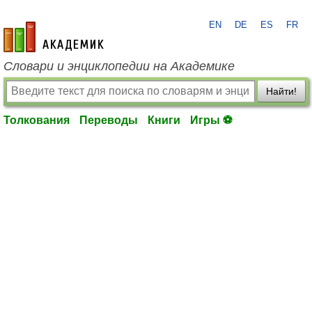
EN
DE
ES
FR
academic.ru
Словари и энциклопедии на Академике
Найти!
Толкования
Переводы
Книги
Игры ⚽