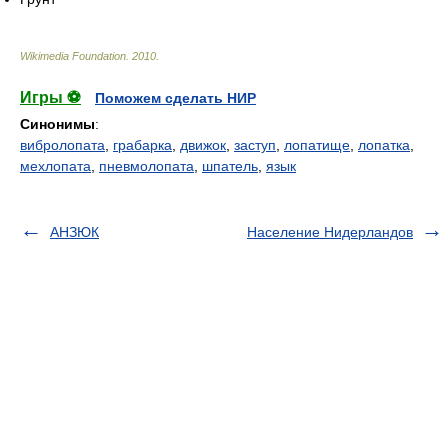
Wikimedia Foundation
.
2010
.
Игры ⚽
Поможем сделать НИР
Синонимы
:
вибролопата
,
грабарка
,
движок
,
заступ
,
лопатище
,
лопатка
,
мехлопата
,
пневмолопата
,
шпатель
,
язык
АНЗЮК
Население Нидерландов