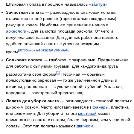
Штыковая лопата в прошлом называлась «
за́ступ
».
Зачистная лопата
— разновидность штыковой лопаты,
отличается от неё ровным (горизонтально-квадратным)
режущим краем. Наибольшее применение нашла в
археологии
, для зачистки площади раскопа. От чего и
получила своё название. Для данных работ она намного
удобнее штыковой лопаты с угловым режущим
[
источник не указан 208 дней
]
краем
.
Совковая лопата
— глубокая, с закраинами. Предназначена
для работы с сыпучими грузами. Для каждого вида груза
[1]
разработана своя форма
Песочная — обычный
прямоугольник; зерновая — то же увеличенной длины и
ширины; растворная — с увеличенной глубиной. Угольная,
породная — заостренный треугольник;
Лопата для уборки снега
— разновидность совковой лопаты с
широким совком. Часто изготавливается из
фанеры
, пластика
или алюминия. Для уборки от снега
мостовой
может
применяться лопата с совком, более широким, чем у снеговой
лопаты. Этот тип лопаты называют
движком
.