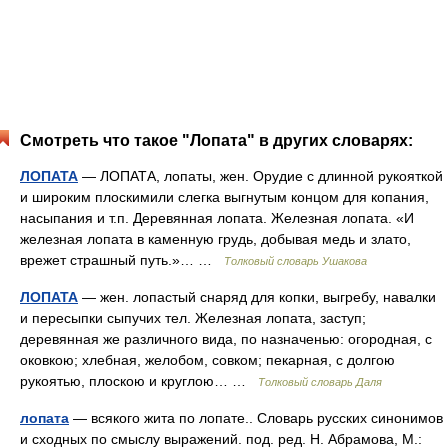
Смотреть что такое "Лопата" в других словарях:
ЛОПАТА
— ЛОПАТА, лопаты, жен. Орудие с длинной рукояткой
и широким плоскимили слегка выгнутым концом для копания,
насыпания и т.п. Деревянная лопата. Железная лопата. «И
железная лопата в каменную грудь, добывая медь и злато,
врежет страшный путь.»… …
Толковый словарь Ушакова
ЛОПАТА
— жен. лопастый снаряд для копки, выгребу, навалки
и пересыпки сыпучих тел. Железная лопата, заступ;
деревянная же различного вида, по назначенью: огородная, с
оковкою; хлебная, желобом, совком; пекарная, с долгою
рукоятью, плоскою и круглою… …
Толковый словарь Даля
лопата
— всякого жита по лопате.. Словарь русских синонимов
и сходных по смыслу выражений. под. ред. Н. Абрамова, М.: