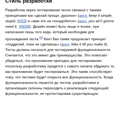
Стиль разработки
Разработка через тестирование тесно связана с такими
принципами как «делай проще, дурачок» (
англ.
keep it simple,
stupid,
KISS
) и «вам это не понадобится» (
англ.
you ain’t gonna
need it,
YAGNI
). Дизайн может быть чище и яснее, при
написании лишь того кода, который необходим для
[1]
прохождения теста.
Кент Бек также предлагает принцип
«подделай, пока не сделаешь» (
англ.
fake it till you make it
).
Тесты должны писаться для тестируемой функциональности.
Считается, что это имеет два преимущества. Это помогает
убедиться, что приложение пригодно для тестирования,
поскольку разработчику придется с самого начала обдумать то,
как приложение будет тестироваться. Это также способствует
тому, что тестами будет покрыта вся функциональность. Когда
функциональность пишется до тестов, разработчики и
организации склонны переходить к реализации следующей
функциональности, не протестировав существующую.