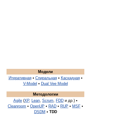
Модели
Итеративная
•
Спиральная
•
Каскадная
•
V-Model
•
Dual Vee Model
Методологии
Agile
(
XP
,
Lean
,
Scrum
,
FDD
и др.) •
Cleanroom
•
OpenUP
•
RAD
•
RUP
•
MSF
•
DSDM
•
TDD