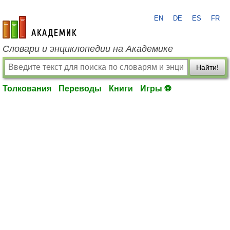
EN
DE
ES
FR
academic.ru
Словари и энциклопедии на Академике
Найти!
Толкования
Переводы
Книги
Игры ⚽