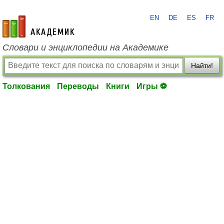
EN
DE
ES
FR
academic.ru
Словари и энциклопедии на Академике
Найти!
Толкования
Переводы
Книги
Игры ⚽