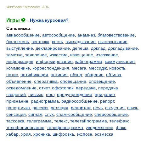
Wikimedia Foundation
.
2010
.
Игры ⚽
Нужна курсовая?
Синонимы
:
авиасообщение
,
автосообщение
,
анамнез
,
благовествование
,
бюллетень
,
весточка
,
весть
,
выкладывание
,
высказывание
,
выступление
,
декларирование
,
депеша
,
доклад
,
докладывание
,
заметка
,
заявление
,
известие
,
извещение
,
изложение
,
информация
,
информирование
,
каблограмма
,
коммуникация
,
коммюнике
,
корреспонденция
,
месага
,
мессидж
,
новость
,
нотис
,
нотификация
,
нотиция
,
обзор
,
общение
,
объява
,
объявление
,
оперативка
,
оповещание
,
оповещение
,
осведомление
,
отчет
,
оффтопик
,
передача
,
передача
сведений
,
письмо
,
пост
,
предупреждение
,
придание
,
признание
,
радиограмма
,
радиосообщение
,
рапорт
,
рапортичка
,
рассказ
,
реляция
,
репортаж
,
речь
,
сведения
,
связь
,
сенсация
,
сигнал
,
слух
,
спам-сообщение
,
спецсообщение
,
тассовка
,
телеграмма
,
телекс
,
телетайпограмма
,
телефакс
,
телефонирование
,
телефонограмма
,
уведомление
,
факс
,
хабар
,
хрия
,
хроника
,
шифровка
,
экспозе
,
эсэмэска