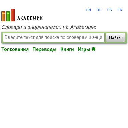
EN
DE
ES
FR
academic.ru
Словари и энциклопедии на Академике
Найти!
Толкования
Переводы
Книги
Игры ⚽