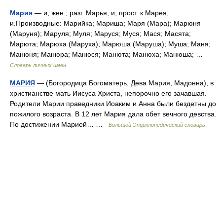
Мария
— и, жен.; разг. Марья, и; прост. к Марея,
и.Производные: Марийка; Мариша; Маря (Мара); Марюня
(Маруня); Маруля; Муля; Маруся; Муся; Мася; Масята;
Марюта; Марюха (Маруха); Марюша (Маруша); Муша; Маня;
Манюня; Манюра; Манюся; Манюта; Манюха; Манюша; …
Словарь личных имен
МАРИЯ
— (Богородица Богоматерь, Дева Мария, Мадонна), в
христианстве мать Иисуса Христа, непорочно его зачавшая.
Родители Марии праведники Иоаким и Анна были бездетны до
пожилого возраста. В 12 лет Мария дала обет вечного девства.
По достижении Марией… …
Большой Энциклопедический словарь