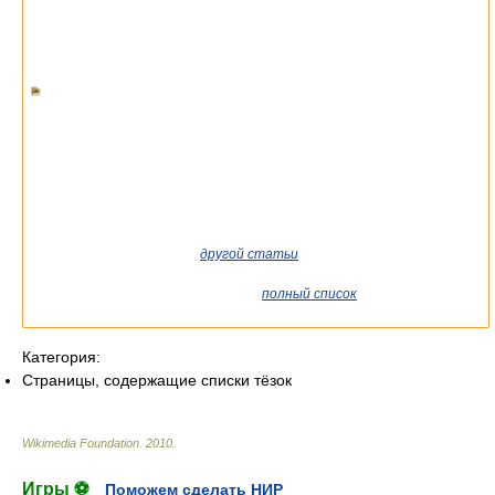
Если вы попали сюда из
другой статьи
Википедии, возможно,
стоит уточнить ссылку так, чтобы она указывала на статью о
конкретном человеке. См. также
полный список
существующих
статей о персоналиях.
Категория:
Страницы, содержащие списки тёзок
Wikimedia Foundation
.
2010
.
Игры ⚽
Поможем сделать НИР