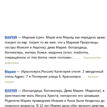
МАРИЯ
— Мариам (греч. Μαρία или Μαριάμ как передача арам.
marjam из евр. mirjam то же имя, что у Мариам Пророчицы,
сестры Моисея и Аарона), дева Мария, богородица,
богоматерь, матерь божья, мадонна (итал. madonna,
сокращённое от mia donna «моя госпожа»;… …
Энциклопедия
мифологии
Мария
— (Красноярск,Россия) Категория отеля: 2 звездочный
отель Адрес: 7 я Полярная улица 6, Красноярск …
Каталог
отелей
МАРИЯ
— (Богородица, Богоматерь, Дева Мария, Мадонна), в
христианстве мать Иисуса Христа, непорочно его зачавшая.
Родители Марии праведники Иоаким и Анна были бездетны до
пожилого возраста. В 12 лет Мария дала обет вечного девства.