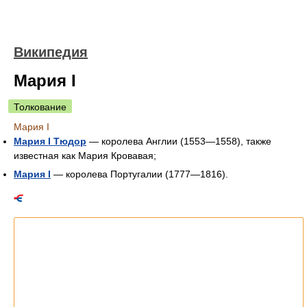
Википедия
Мария I
Толкование
Мария I
Мария I Тюдор
— королева Англии (1553—1558), также
известная как Мария Кровавая;
Мария I
— королева Португалии (1777—1816).
Список статей о тёзках.