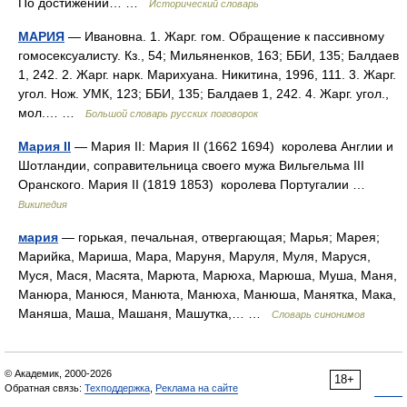
По достижении… …
Исторический словарь
МАРИЯ
— Ивановна. 1. Жарг. гом. Обращение к пассивному
гомосексуалисту. Кз., 54; Мильяненков, 163; ББИ, 135; Балдаев
1, 242. 2. Жарг. нарк. Марихуана. Никитина, 1996, 111. 3. Жарг.
угол. Нож. УМК, 123; ББИ, 135; Балдаев 1, 242. 4. Жарг. угол.,
мол.… …
Большой словарь русских поговорок
Мария II
— Мария II: Мария II (1662 1694) королева Англии и
Шотландии, соправительница своего мужа Вильгельма III
Оранского. Мария II (1819 1853) королева Португалии …
Википедия
мария
— горькая, печальная, отвергающая; Марья; Марея;
Марийка, Мариша, Мара, Маруня, Маруля, Муля, Маруся,
Муся, Мася, Масята, Марюта, Марюха, Марюша, Муша, Маня,
Манюра, Манюся, Манюта, Манюха, Манюша, Манятка, Мака,
Маняша, Маша, Машаня, Машутка,… …
Словарь синонимов
© Академик, 2000-2026
18+
Обратная связь:
Техподдержка
,
Реклама на сайте