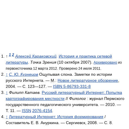
1
2
↑
Алексей Караковский
.
История и практика сетевой
литературы
.
Точка Зрения
(10 октября 2007).
Архивировано
из
первоисточника 12 марта 2012.
Проверено 24 июля 2011.
↑
С. Ю. Кузнецов
Ощупывая слона. Заметки по истории
русского Интернета. —
М
.:
Новое литературное обозрение
,
2004. — С. 123—127. —
ISBN 5-86793-331-8
↑
Филипп Катаев.
Русский литературный Интернет: Попытка
картографирования местности
//
Филолог
: журнал Пермского
государственного педагогического университета. — 2010. —
Т. 11. —
ISSN
2076-4154
.
↑
Литературный Интернет: История формирования
/
Составитель Е. В. Ануркина. — Сергиевск, 2008. — С. 8.