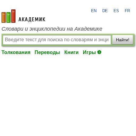
EN
DE
ES
FR
academic.ru
Словари и энциклопедии на Академике
Найти!
Толкования
Переводы
Книги
Игры ⚽