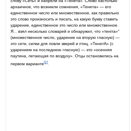
слову «Сеть» и набрели на «Тенёта». Слово настолько
архаичное, что возникли сомнения, «Тенета» — его
единственное число или множественное, как правильно
это слово произносить и писать, на какую букву ставить
ударение, единственное это число или множественное.
Я... взял несколько словарей и обнаружил, что «теніта»"
(множественное число, ударение на вторую гласную) —
это сети, силки для ловли зверей и птиц. «ТенетА» (с
ударением на последнюю гласную) — это «осенняя
паутина, летающая по воздуху». Отцы остановились на
[1]
первом варианте
.