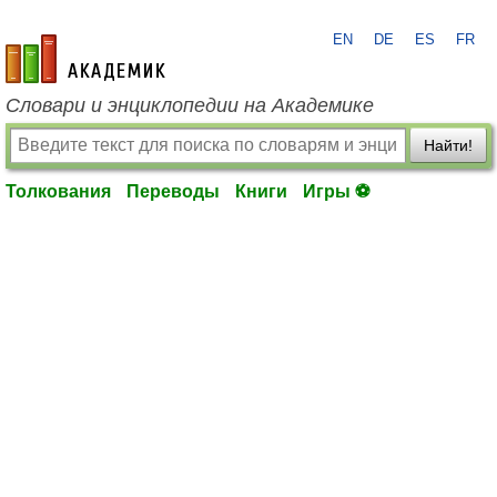
EN
DE
ES
FR
academic.ru
Словари и энциклопедии на Академике
Найти!
Толкования
Переводы
Книги
Игры ⚽