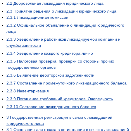
2.2
Добровольная ликвидация юридического лица
2.3
Принятие решения о ликвидации юридического лица
2.3.1
Ликвидационная комиссия
2.3.2
Официальное объявление о ликвидации юридического
лица
2.3.3
Уведомление работников ликвидируемой компании и
службы занятости
2.3.4
Уведомление каждого кредитора лично
2.3.5
Налоговая проверка, проверки со стороны прочих
государственных органов
2.3.6
Выявление дебиторской задолженности
2.3.7
Составление промежуточного ликвидационного баланса
2.3.8
Инвентаризация
2.3.9
Погашение требований кредиторов. Очередность
2.3.10
Составление ликвидационного баланса
3
Государственная регистрация в связи с ликвидацией
юридического лица
3.1
Основания для отказа в регистрации в связи с ликвидацией