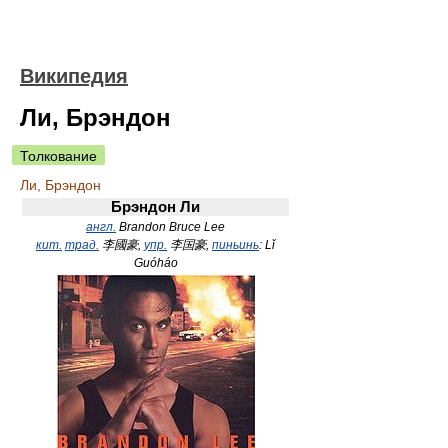
Википедия
Ли, Брэндон
Толкование
Ли, Брэндон
Брэндон Ли
англ.
Brandon Bruce Lee
кит.
трад.
李國豪
,
упр.
李国豪
,
пиньинь
:
Lǐ
Guóháo