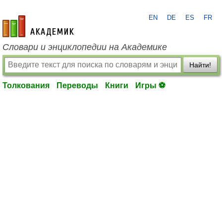
EN
DE
ES
FR
academic.ru
Словари и энциклопедии на Академике
Найти!
Толкования
Переводы
Книги
Игры ⚽