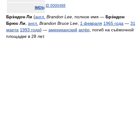
ID 0000488
IMDb
:
Брэ́ндон Ли
(
англ.
Brandon Lee
, полное имя —
Брэ́ндон
Брюс Ли
,
англ.
Brandon Bruce Lee
;
1 февраля
1965 года
—
31
марта
1993 года
) —
американский
актёр
, погиб на съёмочной
площадке в 28 лет.