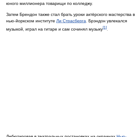
юного миллионера товарищи по колледжу.
Затем Брендон также стал брать уроки актёрского мастерства в
нью-йоркском институте
Ли Страсберга
. Брэндон увлекался
[1]
музыкой, играл на гитаре и сам сочинял музыку
.
Дебютировав в театральных постановках на окраинах
Нью-