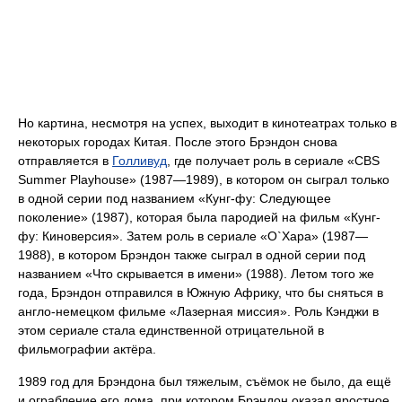
Но картина, несмотря на успех, выходит в кинотеатрах только в
некоторых городах Китая. После этого Брэндон снова
отправляется в
Голливуд
, где получает роль в сериале «CBS
Summer Playhouse» (1987—1989), в котором он сыграл только
в одной серии под названием «Кунг-фу: Следующее
поколение» (1987), которая была пародией на фильм «Кунг-
фу: Киноверсия». Затем роль в сериале «О`Хара» (1987—
1988), в котором Брэндон также сыграл в одной серии под
названием «Что скрывается в имени» (1988). Летом того же
года, Брэндон отправился в Южную Африку, что бы сняться в
англо-немецком фильме «Лазерная миссия». Роль Кэнджи в
этом сериале стала единственной отрицательной в
фильмографии актёра.
1989 год для Брэндона был тяжелым, съёмок не было, да ещё
и ограбление его дома, при котором Брэндон оказал яростное