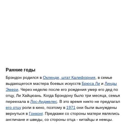
Ранние годы
Брэндон родился в
Окленде, штат Калифорния
, в семье
выдающегося мастера боевых искусств
Брюса Ли
и
Линды
Эмери
. Через неделю после его рождения умер его дед по
отцу, Ли Хайцюань. Когда Брэндону было три месяца, семья
переехала в
Лос-Анджелес
. В это время никто не предлагал
его отцу
роли в кино, поэтому в
1971
они были вынуждены
вернуться в
Гонконг
. Предками со стороны матери являлись
англичане и шведы, со стороны отца - китайцы и немцы.