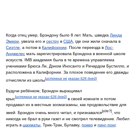
Когда отец умер, Брэндону было 8 лет. Мать, шведка
Линда
Эмери
, увезла его и
сестру
в
США
, где они жили сначала в
Сиэтле
, а потом в
Калифорнии
. После переезда в
Лос-
Анджелес
мать зарегистрировала Брэндона в военной школе
искусств. IMB академия была в те времена управляема
учениками Брюса Ли, Дэном Иносанто и Ричардом Бустилло, и
расположена в Калифорнии. За плохое поведение его дважды
[
источник не указан 626 дней
]
отчисляли из школы
.
Будучи ребёнком, Брэндон выращивал
[
источник не указан 626 дней
]
крыс
в своей комнате и потом
продавал их в местные зоомагазины, как продовольствие для
[
где?
]
змей. Брэндон очень много читал, и признавался
, что
никогда не брал в руки газет и не смотрел телевидение. Любил
играть в
шахматы
, Трик-Трак, Булавку,
покер
и
пинг-понг
.