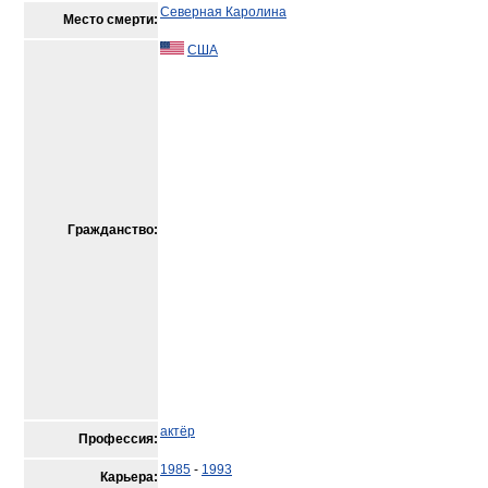
Северная Каролина
Место смерти:
США
Гражданство:
актёр
Профессия:
1985
-
1993
Карьера: