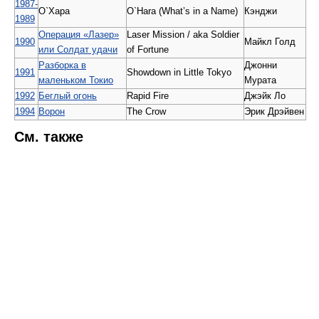
1987-
О`Хара
O`Hara (What’s in a Name)
Кэнджи
1989
Операция «Лазер»
Laser Mission / aka Soldier
1990
Майкл Голд
или Солдат удачи
of Fortune
Разборка в
Джонни
1991
Showdown in Little Tokyo
маленьком Токио
Мурата
1992
Беглый огонь
Rapid Fire
Джэйк Ло
1994
Ворон
The Crow
Эрик Дрэйвен
См. также