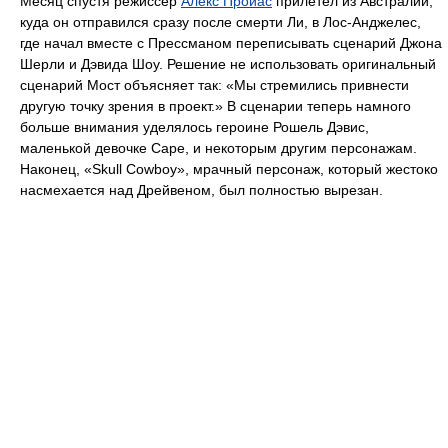
Месяц спустя режиссер
Алекс Пройас
прилетел из Австралии,
куда он отправился сразу после смерти Ли, в Лос-Анджелес,
где начал вместе с Прессманом переписывать сценарий Джона
Шерли и Дэвида Шоу. Решение не использовать оригинальный
сценарий Мост объясняет так: «Мы стремились привнести
другую точку зрения в проект.» В сценарии теперь намного
больше внимания уделялось героине Рошель Дэвис,
маленькой девочке Саре, и некоторым другим персонажам.
Наконец, «Skull Cowboy», мрачный персонаж, который жестоко
насмехается над Дрейвеном, был полностью вырезан.