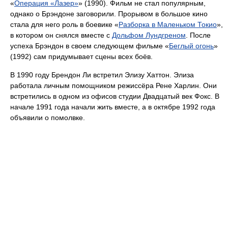
«
Операция «Лазер»
» (1990). Фильм не стал популярным,
однако о Брэндоне заговорили. Прорывом в большое кино
стала для него роль в боевике «
Разборка в Маленьком Токио
»,
в котором он снялся вместе с
Дольфом Лундгреном
. После
успеха Брэндон в своем следующем фильме «
Беглый огонь
»
(1992) сам придумывает сцены всех боёв.
В 1990 году Брендон Ли встретил Элизу Хаттон. Элиза
работала личным помощником режиссёра Рене Харлин. Они
встретились в одном из офисов студии Двадцатый век Фокс. В
начале 1991 года начали жить вместе, а в октябре 1992 года
объявили о помолвке.