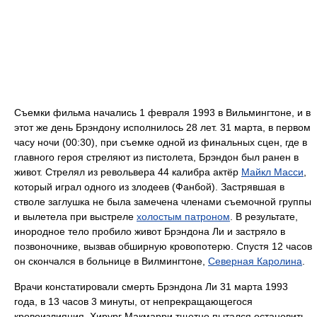
Съемки фильма начались 1 февраля 1993 в Вильмингтоне, и в
этот же день Брэндону исполнилось 28 лет. 31 марта, в первом
часу ночи (00:30), при съемке одной из финальных сцен, где в
главного героя стреляют из пистолета, Брэндон был ранен в
живот. Стрелял из револьвера 44 калибра актёр
Майкл Масси
,
который играл одного из злодеев (Фанбой). Застрявшая в
стволе заглушка не была замечена членами съемочной группы
и вылетела при выстреле
холостым патроном
. В результате,
инородное тело пробило живот Брэндона Ли и застряло в
позвоночнике, вызвав обширную кровопотерю. Спустя 12 часов
он скончался в больнице в Вилмингтоне,
Северная Каролина
.
Врачи констатировали смерть Брэндона Ли 31 марта 1993
года, в 13 часов 3 минуты, от непрекращающегося
кровоизлияния. Хирург Макмарри тщетно пытался остановить