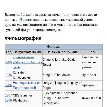
Выход на большие экраны законченного после его смерти
фильма «
Ворон
» принёс колоссальный кассовый успех и
сделал малоизвестного до этого момента актёра поистине
культовой фигурой среди молодежи.
Фильмография
Фильмы
Год
На русском языке
На языке оригинала
Роль
Криминальный
Гангстер, в
Crime Killer / aka Golden
1985
убийца или Золотая
титрах не
Target
цель
указан
Кунг-фу:
1986
Kung Fu:The Movie
Чунг Вонг
Киноверсия
Наследие гнева или
Long zai jiang hu (Legacy of
1986
Брэндон
Подставленный
Rage)
CBS Summer Playhouse
1987-
CBS Summer
(Kung Fu:The Next
Джонни Кейн
1989
Playhouse
Generation)