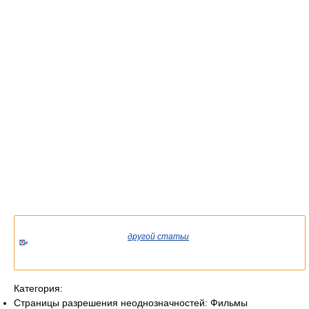
Список статей об одноимённых фильмах.
Если вы попали сюда из
другой статьи
Википедии, возможно,
стоит уточнить ссылку так, чтобы она указывала на статью о
конкретном объекте.
Категория:
Страницы разрешения неоднозначностей: Фильмы