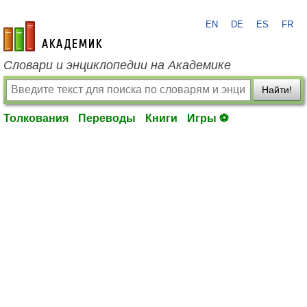
EN
DE
ES
FR
academic.ru
Словари и энциклопедии на Академике
Найти!
Толкования
Переводы
Книги
Игры ⚽