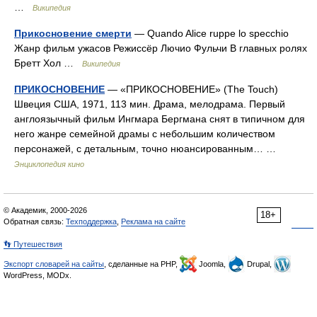
…
Википедия
Прикосновение смерти
— Quando Alice ruppe lo specchio
Жанр фильм ужасов Режиссёр Лючио Фульчи В главных ролях
Бретт Хол …
Википедия
ПРИКОСНОВЕНИЕ
— «ПРИКОСНОВЕНИЕ» (The Touch)
Швеция США, 1971, 113 мин. Драма, мелодрама. Первый
англоязычный фильм Ингмара Бергмана снят в типичном для
него жанре семейной драмы с небольшим количеством
персонажей, с детальным, точно нюансированным… …
Энциклопедия кино
© Академик, 2000-2026
18+
Обратная связь:
Техподдержка
,
Реклама на сайте
👣 Путешествия
Экспорт словарей на сайты
, сделанные на PHP,
Joomla,
Drupal,
WordPress, MODx.