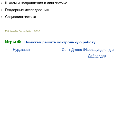
Школы и направления в лингвистике
Гендерные исследования
Социолингвистика
Wikimedia Foundation
.
2010
.
Игры ⚽
Поможем решить контрольную работу
Нурдквист
Сент-Джонс (Ньюфаундленд и
Лабрадор)