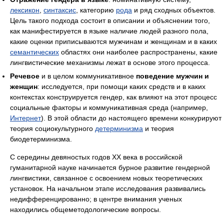
лексикон
,
синтаксис
, категорию
рода
и ряд сходных объектов.
Цель такого подхода состоит в описании и объяснении того,
как манифестируется в языке наличие людей разного пола,
какие оценки приписываются мужчинам и женщинам и в каких
семантических
областях они наиболее распространены, какие
лингвистические механизмы лежат в основе этого процесса.
Речевое
и в целом коммуникативное
поведение мужчин и
женщин
: исследуется, при помощи каких средств и в каких
контекстах конструируется гендер, как влияют на этот процесс
социальные факторы и коммуникативная среда (например,
Интернет
). В этой области до настоящего времени конкурируют
теория социокультурного
детерминизма
и теория
биодетерминизма.
С середины девяностых годов ХХ века в российской
гуманитарной науке начинается бурное развитие гендерной
лингвистики, связанное с освоением новых теоретических
установок. На начальном этапе исследования развивались
недифференцированно; в центре внимания ученых
находились общеметодологические вопросы.