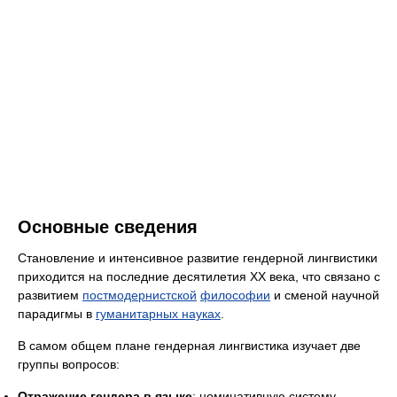
Основные сведения
Становление и интенсивное развитие гендерной лингвистики
приходится на последние десятилетия ХХ века, что связано с
развитием
постмодернистской
философии
и сменой научной
парадигмы в
гуманитарных науках
.
В самом общем плане гендерная лингвистика изучает две
группы вопросов:
Отражение гендера в языке
: номинативную систему,