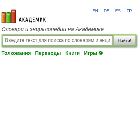
EN
DE
ES
FR
academic.ru
Словари и энциклопедии на Академике
Найти!
Толкования
Переводы
Книги
Игры ⚽