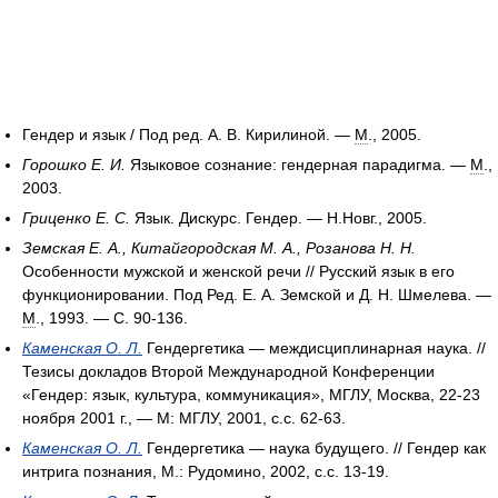
Гендер и язык / Под ред. А. В. Кирилиной. —
М
., 2005.
Горошко Е. И.
Языковое сознание: гендерная парадигма. —
М
.,
2003.
Гриценко Е. С.
Язык. Дискурс. Гендер. — Н.Новг., 2005.
Земская Е. А., Китайгородская М. А., Розанова Н. Н.
Особенности мужской и женской речи // Русский язык в его
функционировании. Под Ред. Е. А. Земской и Д. Н. Шмелева. —
М
., 1993. — С. 90-136.
Каменская О. Л.
Гендергетика — междисциплинарная наука. //
Тезисы докладов Второй Международной Конференции
«Гендер: язык, культура, коммуникация», МГЛУ, Москва, 22-23
ноября 2001 г., — М: МГЛУ, 2001, с.с. 62-63.
Каменская О. Л.
Гендергетика — наука будущего. // Гендер как
интрига познания, М.: Рудомино, 2002, с.с. 13-19.