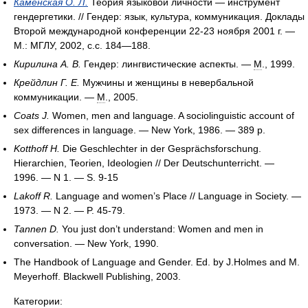
Каменская О. Л.
Теория языковой личности — инструмент
гендергетики. // Гендер: язык, культура, коммуникация. Доклады
Второй международной конференции 22-23 ноября 2001 г. —
М.: МГЛУ, 2002, с.с. 184—188.
Кирилина А. В.
Гендер: лингвистические аспекты. —
М
., 1999.
Крейдлин Г. Е.
Мужчины и женщины в невербальной
коммуникации. —
М
., 2005.
Coats J.
Women, men and language. A sociolinguistic account of
sex differences in language. — New York, 1986. — 389 p.
Kotthoff H.
Die Geschlechter in der Gesprächsforschung.
Hierarchien, Teorien, Ideologien // Der Deutschunterricht. —
1996. — N 1. — S. 9-15
Lakoff R.
Language and women’s Place // Language in Society. —
1973. — N 2. — P. 45-79.
Tannen D.
You just don’t understand: Women and men in
conversation. — New York, 1990.
The Handbook of Language and Gender. Ed. by J.Holmes and M.
Meyerhoff. Blackwell Publishing, 2003.
Категории: