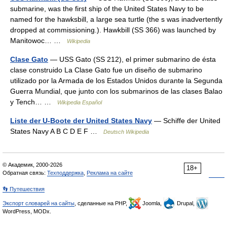
submarine, was the first ship of the United States Navy to be
named for the hawksbill, a large sea turtle (the s was inadvertently
dropped at commissioning.). Hawkbill (SS 366) was launched by
Manitowoc… …
Wikipedia
Clase Gato
— USS Gato (SS 212), el primer submarino de ésta
clase construido La Clase Gato fue un diseño de submarino
utilizado por la Armada de los Estados Unidos durante la Segunda
Guerra Mundial, que junto con los submarinos de las clases Balao
y Tench… …
Wikipedia Español
Liste der U-Boote der United States Navy
— Schiffe der United
States Navy A B C D E F …
Deutsch Wikipedia
© Академик, 2000-2026
18+
Обратная связь:
Техподдержка
,
Реклама на сайте
👣 Путешествия
Экспорт словарей на сайты
, сделанные на PHP,
Joomla,
Drupal,
WordPress, MODx.