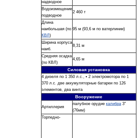
надводное
Водоизмещение
2 460 т
подводное
Длина
наибольшая (по
95 м (93,6 м по ватерлинии)
КВЛ
)
Ширина корпуса
8,31 м
наиб.
Средняя осадка
4,65 м
(по КВЛ)
Силовая установка
4 дизеля по 1 350 л.с., • 2 электромотора по 1
370 л.с. две аккумуляторные батареи по 126
элементов, два винта
Вооружение
палубное орудие
калибра
3"
Артиллерия
(76мм)
Торпедно-