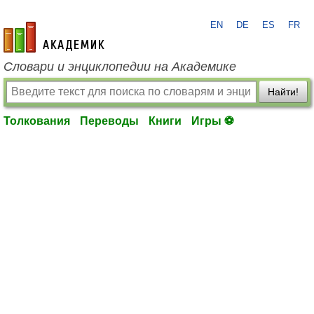
EN
DE
ES
FR
academic.ru
Словари и энциклопедии на Академике
Найти!
Толкования
Переводы
Книги
Игры ⚽