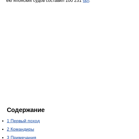
ею японских судов составил 100 231
брт
.
Содержание
1
Первый поход
2
Командиры
3
Примечания