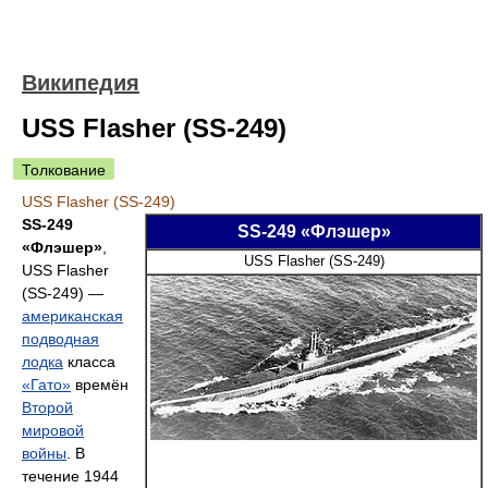
Википедия
USS Flasher (SS-249)
Толкование
USS Flasher (SS-249)
SS-249
SS-249 «Флэшер»
«Флэшер»
,
USS Flasher (SS-249)
USS Flasher
(SS-249) —
американская
подводная
лодка
класса
«Гато»
времён
Второй
мировой
войны
. В
течение 1944