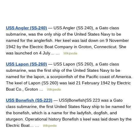
USS Angler (SS-240)
— USS Angler (SS 240), a Gato class
submarine, was the only ship of the United States Navy to be
named for the anglerfish. Her keel was laid down on 9 November
1942 by the Electric Boat Company in Groton, Connecticut. She
was launched on 4 July… …
Wikipedia
USS Lapon (SS-260)
— USS Lapon (SS 260), a Gato class
submarine, was the first ship of the United States Navy to be
named for the lapon, a scorpionfish of the Pacific coast of America.
The keel of Lapon (SS 260) was laid 21 February 1942 by Electric
Boat Co., Groton …
Wikipedia
USS Bonefish (SS-223)
— USS|Bonefish|SS 223 was a Gato
class submarine, the first United States Navy ship to be named for
the bonefish, which is a name for the ladyfish, dogfish, and
sturgeon. Operational history Bonefish s keel was laid down by the
Electric Boat… …
Wikipedia