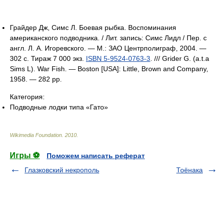
Грайдер Дж, Симс Л. Боевая рыбка. Воспоминания
американского подводника. / Лит. запись: Симс Лидл / Пер. с
англ. Л. А. Игоревского. — М.: ЗАО Центрполиграф, 2004. —
302 с. Тираж 7 000 экз.
ISBN 5-9524-0763-3
. /// Grider G. (a.t.a
Sims L). War Fish. — Boston [USA]: Little, Brown and Company,
1958. — 282 pp.
Категория:
Подводные лодки типа «Гато»
Wikimedia Foundation
.
2010
.
Игры ⚽
Поможем написать реферат
Глазковский некрополь
Тоёнака