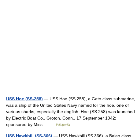
USS Hoe (SS-258)
— USS Hoe (SS 258), a Gato class submarine,
was a ship of the United States Navy named for the hoe, one of
various sharks, especially the dogfish. Hoe (SS 258) was launched
by Electric Boat Co., Groton, Conn., 17 September 1942;
sponsored by Miss… …
Wikipedia
USS Hawkbill (SS-366)
— USS Hawkbill (SS 366), a Balao class