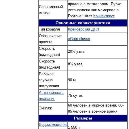
продана в металлолом. Рубка
Современный
установлена как мемориал в
статус
Гротоне, штат
Коннектикут
Основные характеристики
Тип корабля
Крейсерская ДПЛ
Обозначение
«Gato class»
проекта
Скорость
20¼ узла
(надводная)
Скорость
8¾ узла
(подводная)
Рабочая
глубина
90 м
погружения
Автономность
75 суток
плавания
60 человек в мирное время, 80-
Экипаж
85 человек в военное время
Размеры
Водоизмещение
1 550 т