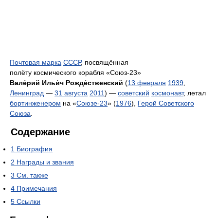
Почтовая марка
СССР
, посвящённая
полёту космического корабля «Союз-23»
Вале́рий Ильи́ч Рожде́ственский
(
13 февраля
1939
,
Ленинград
—
31 августа
2011
) —
советский
космонавт
, летал
бортинженером
на «
Союзе-23
» (
1976
),
Герой Советского
Союза
.
Содержание
1
Биография
2
Награды и звания
3
См. также
4
Примечания
5
Ссылки