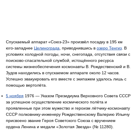
Спускаемый аппарат «Союз-23» произвёл посадку в 195 км
юго-западнее
Целинограда
, приводнившись в
озеро Тенгиз
. В
условиях холодной погоды, ночи, снегопада, отсутствия связи с
поисково-спасательной службой, истощённого ресурса
системы жизнеобеспечения космонавты В. Рождественский и В.
Зудов находились в спускаемом аппарате около 12 часов.
Успешно эвакуировать его вместе с экипажем удалось лишь с
помощью вертолёта.
5 ноября
1976 — Указом Президиума Верховного Совета СССР
за успешное осуществление космического полёта и
проявленные при этом мужество и героизм лётчику-космонавту
СССР полковнику-инженеру Рождественскому Валерию Ильичу
присвоено звание Героя Советского Союза с вручением
ордена Ленина и медали «Золотая Звезда» (№ 11280).