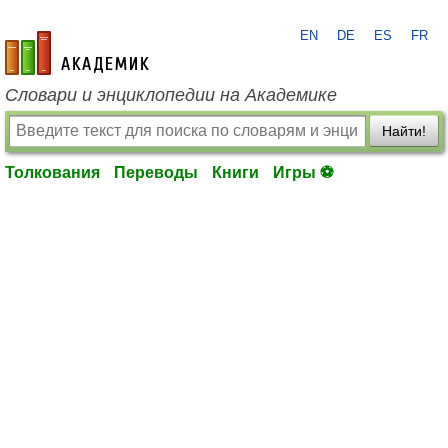
EN
DE
ES
FR
academic.ru
Словари и энциклопедии на Академике
Найти!
Толкования
Переводы
Книги
Игры ⚽