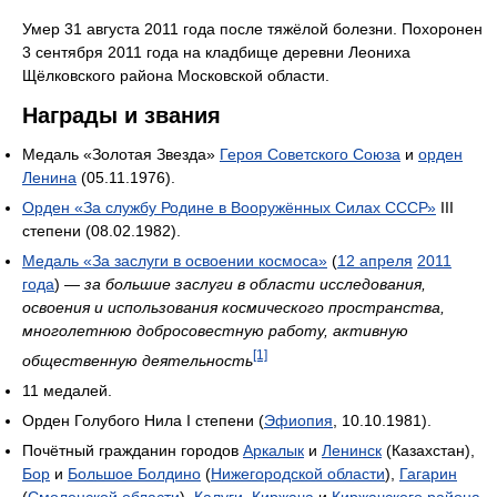
Умер 31 августа 2011 года после тяжёлой болезни. Похоронен
3 сентября 2011 года на кладбище деревни Леониха
Щёлковского района Московской области.
Награды и звания
Медаль «Золотая Звезда»
Героя Советского Союза
и
орден
Ленина
(05.11.1976).
Орден «За службу Родине в Вооружённых Силах СССР»
III
степени (08.02.1982).
Медаль «За заслуги в освоении космоса»
(
12 апреля
2011
года
) —
за большие заслуги в области исследования,
освоения и использования космического пространства,
многолетнюю добросовестную работу, активную
[1]
общественную деятельность
11 медалей.
Орден Голубого Нила I степени (
Эфиопия
, 10.10.1981).
Почётный гражданин городов
Аркалык
и
Ленинск
(Казахстан),
Бор
и
Большое Болдино
(
Нижегородской области
),
Гагарин
(
Смоленской области
),
Калуги
,
Киржача
и
Киржачского района