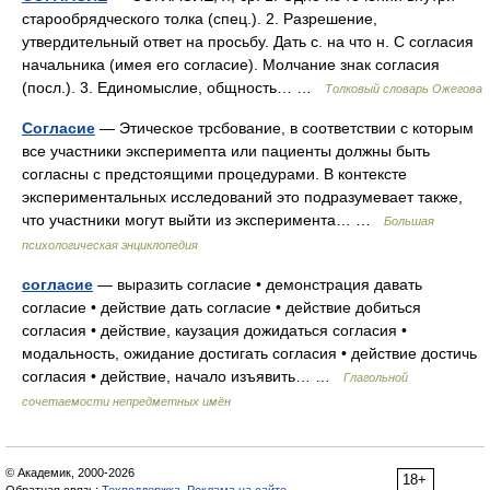
старообрядческого толка (спец.). 2. Разрешение,
утвердительный ответ на просьбу. Дать с. на что н. С согласия
начальника (имея его согласие). Молчание знак согласия
(посл.). 3. Единомыслие, общность… …
Толковый словарь Ожегова
Согласие
— Этическое трсбование, в соответствии с которым
все участники эксперимепта или пациенты должны быть
согласны с предстоящими процедурами. В контексте
экспериментальных исследований это подразумевает также,
что участники могут выйти из эксперимента… …
Большая
психологическая энциклопедия
согласие
— выразить согласие • демонстрация давать
согласие • действие дать согласие • действие добиться
согласия • действие, каузация дожидаться согласия •
модальность, ожидание достигать согласия • действие достичь
согласия • действие, начало изъявить… …
Глагольной
сочетаемости непредметных имён
© Академик, 2000-2026
18+