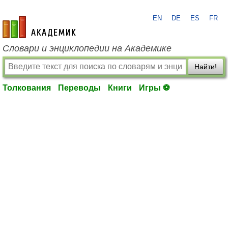
EN
DE
ES
FR
academic.ru
Словари и энциклопедии на Академике
Найти!
Толкования
Переводы
Книги
Игры ⚽