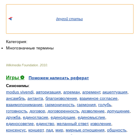
Список значений слова или словосочетания со ссылками на
соответствующие статьи.
Если вы попали сюда из
другой статьи
Википедии, пожалуйста,
вернитесь и уточните ссылку так, чтобы она указывала на
статью.
Категория:
Многозначные термины
Wikimedia Foundation
.
2010
.
Игры ⚽
Поможем написать реферат
Синонимы
:
modus vivendi
,
авторизация
,
агреман
,
агремент
,
акцептуация
,
ансамбль
,
антанта
,
благоизволение
,
взаимное согласие
,
взаимопонимание
,
гармоничность
,
гармония
,
голубь
,
готовность
,
договор
,
договоренность
,
дозволение
,
допущение
,
дружба
,
единогласие
,
единодушие
,
единомыслие
,
единосоветие
,
единство
,
желанный ответ
,
изволение
,
консенсус
,
концерт
,
лад
,
мир
,
мирные отношения
,
общность
,