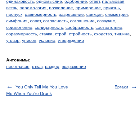
одинаковость
,
одномыслие
,
одобрение
,
ответ
,
пальмовая
ветвь
,
паромология
,
позволение
,
примирение
,
приязнь
,
пропуск
,
равномерность
,
разрешение
,
санкция
,
симметрия
,
симфония
,
совет
,
согласность
,
соглашение
,
созвучие
,
соизволение
,
солидарность
,
сообразность
,
соответствие
,
соразмерность
,
стачка
,
строй
,
стройность
,
сходство
,
тишина
,
уговор
,
унисон
,
условие
,
утверждение
Антонимы
:
несогласие
,
отказ
,
раздор
,
возражение
You Only Tell Me You Love
Ергаки
Me When You're Drunk