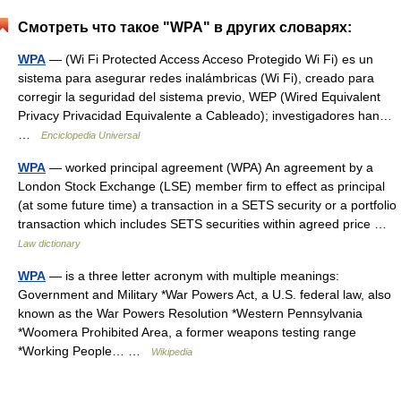
Смотреть что такое "WPA" в других словарях:
WPA
— (Wi Fi Protected Access Acceso Protegido Wi Fi) es un
sistema para asegurar redes inalámbricas (Wi Fi), creado para
corregir la seguridad del sistema previo, WEP (Wired Equivalent
Privacy Privacidad Equivalente a Cableado); investigadores han…
…
Enciclopedia Universal
WPA
— worked principal agreement (WPA) An agreement by a
London Stock Exchange (LSE) member firm to effect as principal
(at some future time) a transaction in a SETS security or a portfolio
transaction which includes SETS securities within agreed price …
Law dictionary
WPA
— is a three letter acronym with multiple meanings:
Government and Military *War Powers Act, a U.S. federal law, also
known as the War Powers Resolution *Western Pennsylvania
*Woomera Prohibited Area, a former weapons testing range
*Working People… …
Wikipedia