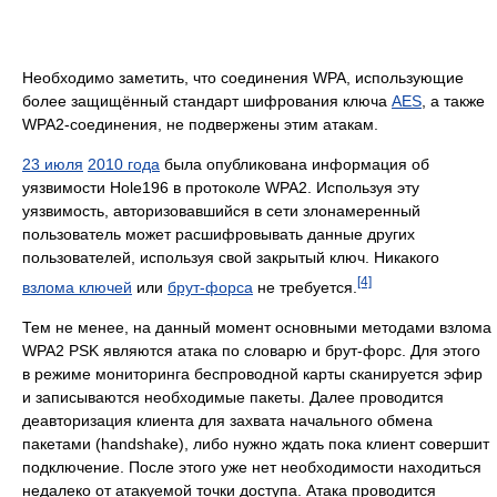
Необходимо заметить, что соединения WPA, использующие
более защищённый стандарт шифрования ключа
AES
, а также
WPA2-соединения, не подвержены этим атакам.
23 июля
2010 года
была опубликована информация об
уязвимости Hole196 в протоколе WPA2. Используя эту
уязвимость, авторизовавшийся в сети злонамеренный
пользователь может расшифровывать данные других
пользователей, используя свой закрытый ключ. Никакого
[4]
взлома ключей
или
брут-форса
не требуется.
Тем не менее, на данный момент основными методами взлома
WPA2 PSK являются атака по словарю и брут-форс. Для этого
в режиме мониторинга беспроводной карты сканируется эфир
и записываются необходимые пакеты. Далее проводится
деавторизация клиента для захвата начального обмена
пакетами (handshake), либо нужно ждать пока клиент совершит
подключение. После этого уже нет необходимости находиться
недалеко от атакуемой точки доступа. Атака проводится