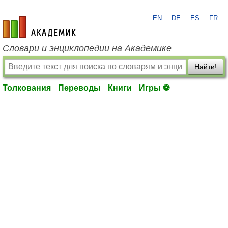
EN
DE
ES
FR
academic.ru
Словари и энциклопедии на Академике
Найти!
Толкования
Переводы
Книги
Игры ⚽