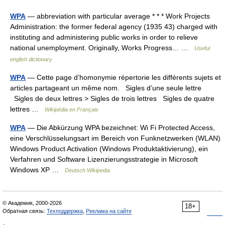
WPA
— abbreviation with particular average * * * Work Projects
Administration: the former federal agency (1935 43) charged with
instituting and administering public works in order to relieve
national unemployment. Originally, Works Progress… …
Useful
english dictionary
WPA
— Cette page d’homonymie répertorie les différents sujets et
articles partageant un même nom. Sigles d’une seule lettre
Sigles de deux lettres > Sigles de trois lettres Sigles de quatre
lettres …
Wikipédia en Français
WPA
— Die Abkürzung WPA bezeichnet: Wi Fi Protected Access,
eine Verschlüsselungsart im Bereich von Funknetzwerken (WLAN)
Windows Product Activation (Windows Produktaktivierung), ein
Verfahren und Software Lizenzierungsstrategie in Microsoft
Windows XP …
Deutsch Wikipedia
© Академик, 2000-2026
18+
Обратная связь:
Техподдержка
,
Реклама на сайте