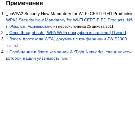
Примечания
↑
«WPA2 Security Now Mandatory for Wi-Fi CERTIFIED Products»
WPA2 Security Now Mandatory for Wi-Fi CERTIFIED Products
.
Wi-
Fi Alliance
.
Архивировано
из первоисточника 25 августа 2011.
↑
Once thought safe, WPA Wi-Fi encryption is cracked | ITworld
↑
Взлом протокола WPA, документ с конференции JWIS2009.
(англ.)
↑
Cообщение в блоге компании AirTight Networks, специалисты
которой нашли уязвимость
(англ.)