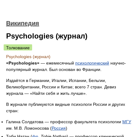
Википедия
Psychologies (журнал)
Толкование
Psychologies (журнал)
«Psychologies»
— ежемесячный
психологический
научно-
популярный журнал. Был основан во Франции.
Издаётся в Германии, Италии, Испании, Бельгии,
Великобритании, России и Китае; всего 7 стран. Девиз
журнала — «Найти себя и жить лучше».
В журнале публикуются видные психологи России и других
стран:
Галина Солдатова — профессор факультета психологии
МГУ
им. М.В. Ломоносова (
Россия
)
Тоби Натан (
фр.
Tobie Nathan
) — профессор клинической