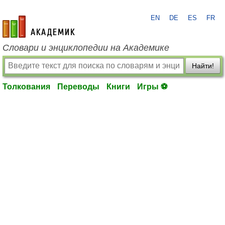
EN
DE
ES
FR
academic.ru
Словари и энциклопедии на Академике
Найти!
Толкования
Переводы
Книги
Игры ⚽