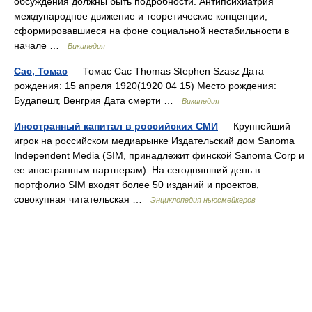
обсуждения должны быть подробности. Антипсихиатрия
международное движение и теоретические концепции,
сформировавшиеся на фоне социальной нестабильности в
начале …
Википедия
Сас, Томас
— Томас Сас Thomas Stephen Szasz Дата
рождения: 15 апреля 1920(1920 04 15) Место рождения:
Будапешт, Венгрия Дата смерти …
Википедия
Иностранный капитал в российских СМИ
— Крупнейший
игрок на российском медиарынке Издательский дом Sanoma
Independent Media (SIM, принадлежит финской Sanoma Corp и
ее иностранным партнерам). На сегодняшний день в
портфолио SIM входят более 50 изданий и проектов,
совокупная читательская …
Энциклопедия ньюсмейкеров