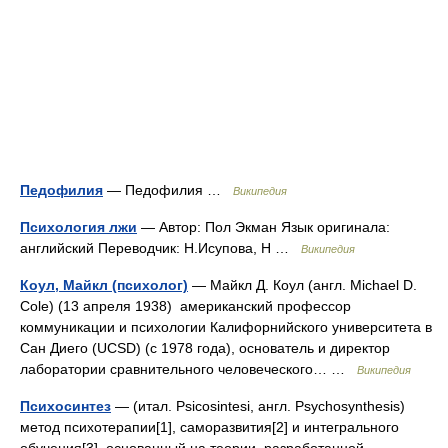
Педофилия
— Педофилия …
Википедия
Психология лжи
— Автор: Пол Экман Язык оригинала:
английский Переводчик: Н.Исупова, Н …
Википедия
Коул, Майкл (психолог)
— Майкл Д. Коул (англ. Michael D.
Cole) (13 апреля 1938) американский профессор
коммуникации и психологии Калифорнийского университета в
Сан Диего (UCSD) (с 1978 года), основатель и директор
лаборатории сравнительного человеческого… …
Википедия
Психосинтез
— (итал. Psicosintesi, англ. Psychosynthesis)
метод психотерапии[1], саморазвития[2] и интегрального
обучения[3], основанный на теории, разработанной