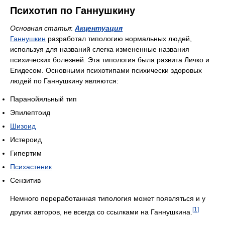
Психотип по Ганнушкину
Основная статья
:
Акцентуация
Ганнушкин
разработал типологию нормальных людей,
используя для названий слегка измененные названия
психических болезней. Эта типология была развита Личко и
Егидесом. Основными психотипами психически здоровых
людей по Ганнушкину являются:
Паранойяльный тип
Эпилептоид
Шизоид
Истероид
Гипертим
Психастеник
Сензитив
Немного переработанная типология может появляться и у
[1]
других авторов, не всегда со ссылками на Ганнушкина.