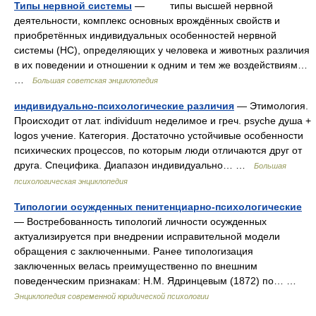
Типы нервной системы
— типы высшей нервной
деятельности, комплекс основных врождённых свойств и
приобретённых индивидуальных особенностей нервной
системы (HC), определяющих у человека и животных различия
в их поведении и отношении к одним и тем же воздействиям…
…
Большая советская энциклопедия
индивидуально-психологические различия
— Этимология.
Происходит от лат. individuum неделимое и греч. psyche душа +
logos учение. Категория. Достаточно устойчивые особенности
психических процессов, по которым люди отличаются друг от
друга. Специфика. Диапазон индивидуально… …
Большая
психологическая энциклопедия
Типологии осужденных пенитенциарно-психологические
— Востребованность типологий личности осужденных
актуализируется при внедрении исправительной модели
обращения с заключенными. Ранее типологизация
заключенных велась преимущественно по внешним
поведенческим признакам: Н.М. Ядринцевым (1872) по… …
Энциклопедия современной юридической психологии