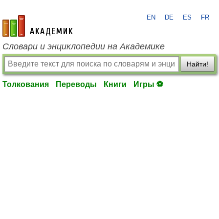
EN
DE
ES
FR
academic.ru
Словари и энциклопедии на Академике
Найти!
Толкования
Переводы
Книги
Игры ⚽