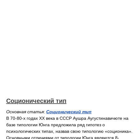
Соционический тип
Основная статья
:
Соционический тип
В 70-80-х годах XX века в СССР Аушра Аугустинавичюте на
базе типологии Юнга предложила ряд гипотез о
психологических типах, назвав свою типологию «соционика».
Основными отличиями от типологии Юнга являются 8-