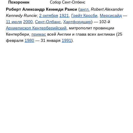
Похоронен
Собор Сент-Олбенс
Роберт Александр Кеннеди Ранси
(
англ.
Robert Alexander
Kennedy Runcie
;
2 октября
1921
,
Грейт Кросби
,
Мерсисайд
—
11 июля
2000
,
Сент-Олбанс
,
Хартфордшир
) — 102-й
Архиепископ Кентерберийский
, митрополит провинции
Кентербери,
примас
всей Англии и глава всех англикан (25
февраля
1980
— 31 января
1991
).