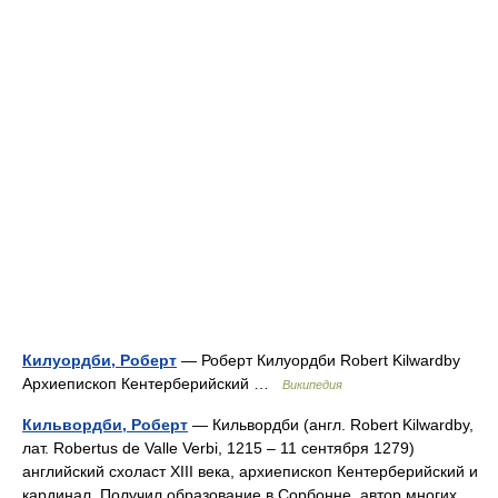
Килуордби, Роберт
— Роберт Килуордби Robert Kilwardby
Архиепископ Кентерберийский …
Википедия
Кильвордби, Роберт
— Кильвордби (англ. Robert Kilwardby,
лат. Robertus de Valle Verbi, 1215 – 11 сентября 1279)
английский схоласт XIII века, архиепископ Кентерберийский и
кардинал. Получил образование в Сорбонне, автор многих