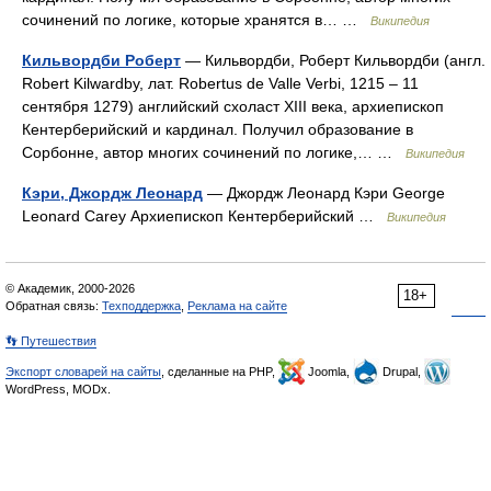
сочинений по логике, которые хранятся в… …
Википедия
Кильвордби Роберт
— Кильвордби, Роберт Кильвордби (англ.
Robert Kilwardby, лат. Robertus de Valle Verbi, 1215 – 11
сентября 1279) английский схоласт XIII века, архиепископ
Кентерберийский и кардинал. Получил образование в
Сорбонне, автор многих сочинений по логике,… …
Википедия
Кэри, Джордж Леонард
— Джордж Леонард Кэри George
Leonard Carey Архиепископ Кентерберийский …
Википедия
© Академик, 2000-2026
18+
Обратная связь:
Техподдержка
,
Реклама на сайте
👣 Путешествия
Экспорт словарей на сайты
, сделанные на PHP,
Joomla,
Drupal,
WordPress, MODx.