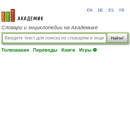
EN
DE
ES
FR
academic.ru
Словари и энциклопедии на Академике
Найти!
Толкования
Переводы
Книги
Игры ⚽