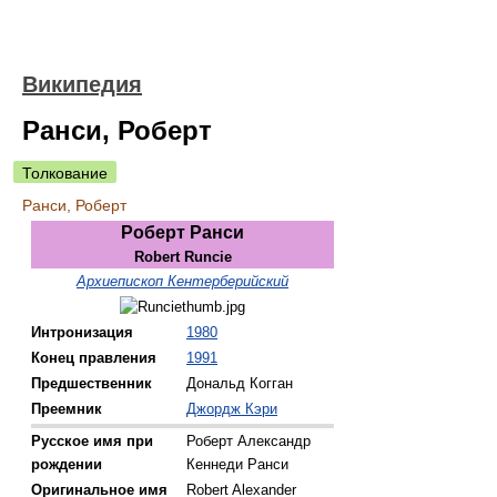
Википедия
Ранси, Роберт
Толкование
Ранси, Роберт
Роберт Ранси
Robert Runcie
Архиепископ Кентерберийский
Интронизация
1980
Конец правления
1991
Предшественник
Дональд Когган
Преемник
Джордж Кэри
Русское имя при
Роберт Александр
рождении
Кеннеди Ранси
Оригинальное имя
Robert Alexander