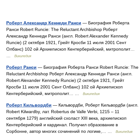
Роберт Александр Кеннеди Ранси
— Биография Роберта
Ранси Robert Runcie: The Reluctant Archbishop Роберт
Александр Кеннеди Ранси (англ. Robert Alexander Kennedy
Runcie) (2 октября 1921, Грейт Кросби 11 июля 2001 Сент
Олбанс) 102 ой Архиепископ Кентерберийский, митрополит…
…
Википедия
Роберт Ранси
— Биография Роберта Ранси Robert Runcie: The
Reluctant Archbishop Роберт Александр Кеннеди Ранси (англ.
Robert Alexander Kennedy Runcie) (2 октября 1921, Грейт
Кросби 11 июля 2001 Сент Олбанс) 102 ой Архиепископ
Кентерберийский, митрополит… …
Википедия
Роберт Кильвордби
— Кильвордби, Роберт Кильвордби (англ.
Robert Kilwardby, лат. Robertus de Valle Verbi, 1215 – 11
сентября 1279) английский схоласт XIII века, архиепископ
Кентерберийский и кардинал. Получил образование в
Сорбонне, автор многих сочинений по логике,… …
Википедия