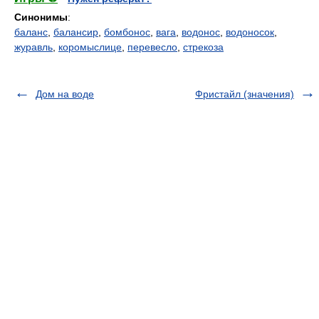
Синонимы
:
баланс
,
балансир
,
бомбонос
,
вага
,
водонос
,
водоносок
,
журавль
,
коромыслице
,
перевесло
,
стрекоза
Дом на воде
Фристайл (значения)