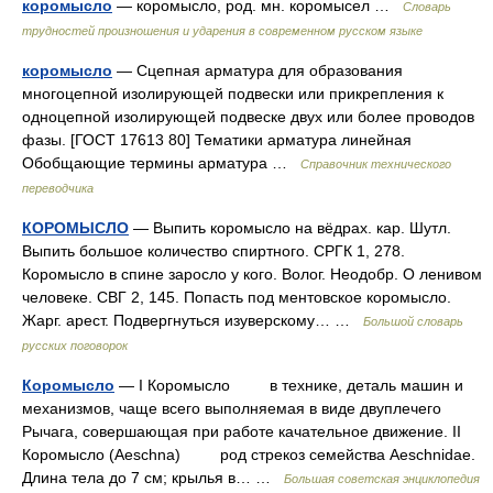
коромысло
— коромысло, род. мн. коромысел …
Словарь
трудностей произношения и ударения в современном русском языке
коромысло
— Сцепная арматура для образования
многоцепной изолирующей подвески или прикрепления к
одноцепной изолирующей подвеске двух или более проводов
фазы. [ГОСТ 17613 80] Тематики арматура линейная
Обобщающие термины арматура …
Справочник технического
переводчика
КОРОМЫСЛО
— Выпить коромысло на вёдрах. кар. Шутл.
Выпить большое количество спиртного. СРГК 1, 278.
Коромысло в спине заросло у кого. Волог. Неодобр. О ленивом
человеке. СВГ 2, 145. Попасть под ментовское коромысло.
Жарг. арест. Подвергнуться изуверскому… …
Большой словарь
русских поговорок
Коромысло
— I Коромысло в технике, деталь машин и
механизмов, чаще всего выполняемая в виде двуплечего
Рычага, совершающая при работе качательное движение. II
Коромысло (Aeschna) род стрекоз семейства Aeschnidae.
Длина тела до 7 см; крылья в… …
Большая советская энциклопедия