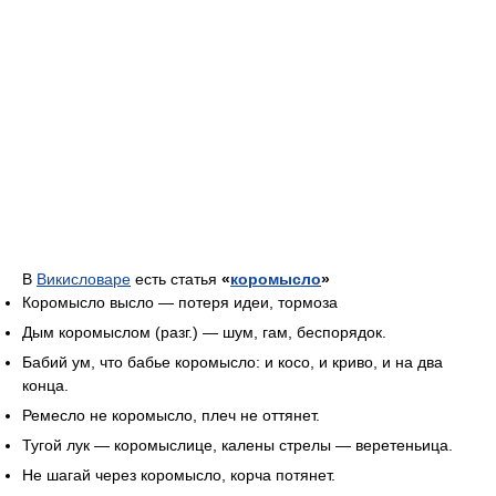
В
Викисловаре
есть статья
«
коромысло
»
Коромысло высло — потеря идеи, тормоза
Дым коромыслом (разг.) — шум, гам, беспорядок.
Бабий ум, что бабье коромысло: и косо, и криво, и на два
конца.
Ремесло не коромысло, плеч не оттянет.
Тугой лук — коромыслице, калены стрелы — веретеньица.
Не шагай через коромысло, корча потянет.