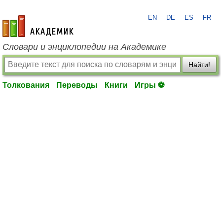
EN
DE
ES
FR
academic.ru
Словари и энциклопедии на Академике
Найти!
Толкования
Переводы
Книги
Игры ⚽