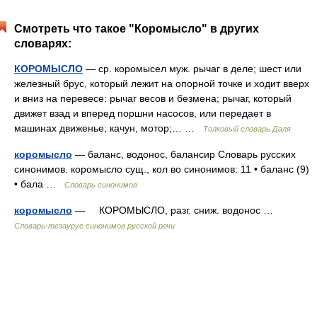
Смотреть что такое "Коромысло" в других
словарях:
КОРОМЫСЛО
— ср. коромысел муж. рычаг в деле; шест или
железный брус, который лежит на опорной точке и ходит вверх
и вниз на перевесе: рычаг весов и безмена; рычаг, который
движет взад и вперед поршни насосов, или передает в
машинах движенье; качун, мотор;… …
Толковый словарь Даля
коромысло
— баланс, водонос, балансир Словарь русских
синонимов. коромысло сущ., кол во синонимов: 11 • баланс (9)
• бала …
Словарь синонимов
коромысло
— КОРОМЫСЛО, разг. сниж. водонос …
Словарь-тезаурус синонимов русской речи