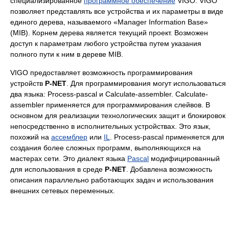
специализированное
программное обеспечение
VIGO. VIGO
позволяет представлять все устройства и их параметры в виде
единого дерева, называемого «Manager Information Base»
(MIB). Корнем дерева является текущий проект. Возможен
доступ к параметрам любого устройства путем указания
полного пути к ним в дереве MIB.
VIGO предоставляет возможность программирования
устройств
P-NET
. Для программирования могут использоваться
два языка: Process-pascal и Calculate-assembler. Calculate-
assembler применяется для программирования слейвов. В
основном для реализации технологических защит и блокировок
непосредственно в исполнительных устройствах. Это язык,
похожий на
ассемблер
или
IL
. Process-pascal применяется для
создания более сложных программ, выполняющихся на
мастерах сети. Это диалект языка
Pascal
модифицированный
для использования в среде
P-NET
. Добавлена возможность
описания параллельно работающих задач и использования
внешних сетевых переменных.