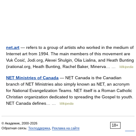
net.art
— refers to a group of artists who worked in the medium of
Internet art from 1994. The main members of this movement are
Vuk Ćosić, Jodi.org, Alexei Shulgin, Olia Lialina, and Heath Bunting
(irational.org, Heath Bunting, Rachel Baker, Minerva… …
Wikipedia
NET Ministries of Canada
— NET Canada is the Canadian
branch of NET Ministries also simply known as NET, an acronym
for National Evangelization Teams. NET itself is a Roman Catholic
Christian organization dedicated to spreading the Gospel to youth.
NET Canada defines… …
Wikipedia
© Академик, 2000-2026
18+
Обратная связь:
Техподдержка
,
Реклама на сайте