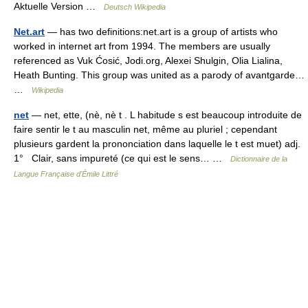
Aktuelle Version …
Deutsch Wikipedia
Net.art
— has two definitions:net.art is a group of artists who
worked in internet art from 1994. The members are usually
referenced as Vuk Ćosić, Jodi.org, Alexei Shulgin, Olia Lialina,
Heath Bunting. This group was united as a parody of avantgarde…
…
Wikipedia
net
— net, ette, (nè, nè t . L habitude s est beaucoup introduite de
faire sentir le t au masculin net, même au pluriel ; cependant
plusieurs gardent la prononciation dans laquelle le t est muet) adj.
1° Clair, sans impureté (ce qui est le sens… …
Dictionnaire de la
Langue Française d'Émile Littré