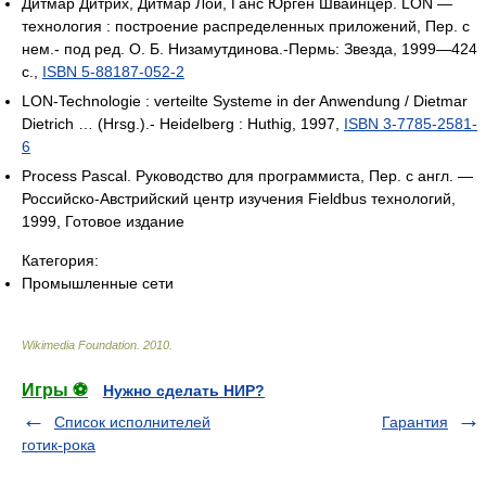
Дитмар Дитрих, Дитмар Лой, Ганс Юрген Швайнцер. LON —
технология : построение распределенных приложений, Пер. с
нем.- под ред. О. Б. Низамутдинова.-Пермь: Звезда, 1999—424
с.,
ISBN 5-88187-052-2
LON-Technologie : verteilte Systeme in der Anwendung / Dietmar
Dietrich … (Hrsg.).- Heidelberg : Huthig, 1997,
ISBN 3-7785-2581-
6
Process Pascal. Руководство для программиста, Пер. с англ. —
Российско-Австрийский центр изучения Fieldbus технологий,
1999, Готовое издание
Категория:
Промышленные сети
Wikimedia Foundation
.
2010
.
Игры ⚽
Нужно сделать НИР?
Список исполнителей
Гарантия
готик-рока