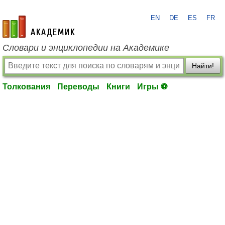
EN
DE
ES
FR
academic.ru
Словари и энциклопедии на Академике
Найти!
Толкования
Переводы
Книги
Игры ⚽