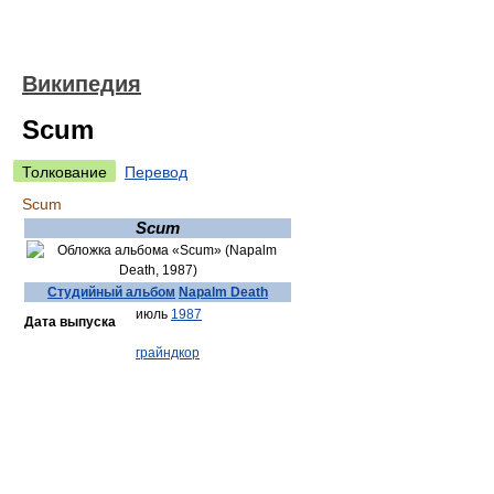
Википедия
Scum
Толкование
Перевод
Scum
Scum
Студийный альбом
Napalm Death
июль
1987
Дата выпуска
грайндкор