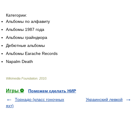
Категории:
Альбомы по алфавиту
Альбомы 1987 года
Альбомы грайндкора
Дебютные альбомы
Альбомы Earache Records
Napalm Death
Wikimedia Foundation
.
2010
.
Игры ⚽
Поможем сделать НИР
Торнадо (класс гоночных
Украинский левкой
яхт)