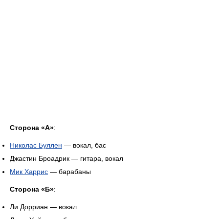
Сторона «А»
:
Николас Буллен
— вокал, бас
Джастин Броадрик — гитара, вокал
Мик Харрис
— барабаны
Сторона «Б»
:
Ли Дорриан — вокал