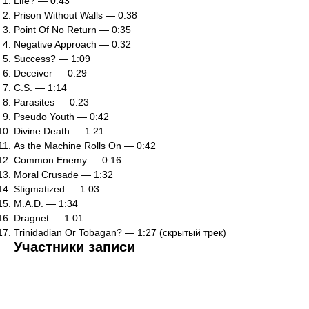
Life? — 0:43
Prison Without Walls — 0:38
Point Of No Return — 0:35
Negative Approach — 0:32
Success? — 1:09
Deceiver — 0:29
C.S. — 1:14
Parasites — 0:23
Pseudo Youth — 0:42
Divine Death — 1:21
As the Machine Rolls On — 0:42
Common Enemy — 0:16
Moral Crusade — 1:32
Stigmatized — 1:03
M.A.D. — 1:34
Dragnet — 1:01
Trinidadian Or Tobagan? — 1:27 (скрытый трек)
Участники записи