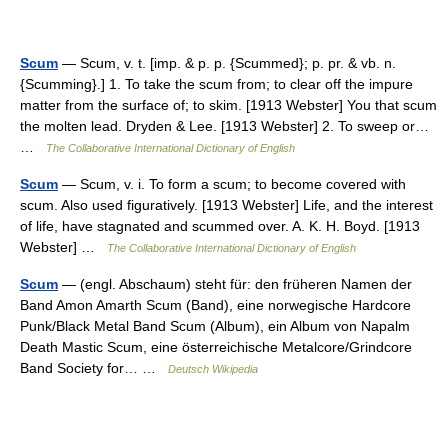
Scum
— Scum, v. t. [imp. & p. p. {Scummed}; p. pr. & vb. n.
{Scumming}.] 1. To take the scum from; to clear off the impure
matter from the surface of; to skim. [1913 Webster] You that scum
the molten lead. Dryden & Lee. [1913 Webster] 2. To sweep or…
…
The Collaborative International Dictionary of English
Scum
— Scum, v. i. To form a scum; to become covered with
scum. Also used figuratively. [1913 Webster] Life, and the interest
of life, have stagnated and scummed over. A. K. H. Boyd. [1913
Webster] …
The Collaborative International Dictionary of English
Scum
— (engl. Abschaum) steht für: den früheren Namen der
Band Amon Amarth Scum (Band), eine norwegische Hardcore
Punk/Black Metal Band Scum (Album), ein Album von Napalm
Death Mastic Scum, eine österreichische Metalcore/Grindcore
Band Society for… …
Deutsch Wikipedia