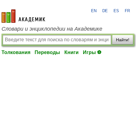
EN
DE
ES
FR
academic.ru
Словари и энциклопедии на Академике
Найти!
Толкования
Переводы
Книги
Игры ⚽