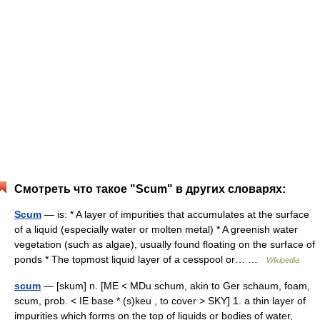
Смотреть что такое "Scum" в других словарях:
Scum
— is: * A layer of impurities that accumulates at the surface
of a liquid (especially water or molten metal) * A greenish water
vegetation (such as algae), usually found floating on the surface of
ponds * The topmost liquid layer of a cesspool or… …
Wikipedia
scum
— [skum] n. [ME < MDu schum, akin to Ger schaum, foam,
scum, prob. < IE base * (s)keu , to cover > SKY] 1. a thin layer of
impurities which forms on the top of liquids or bodies of water,