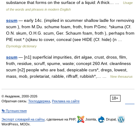
substance that forms on the surface of a liquid: A thick… …
Usage
of the words and phrases in modern English
scum
— early 14c. (implied in scummer shallow ladle for removing
scum ), from M.Du. schume foam, froth, from P.Gmc. *skuma (Cf.
O.N. skum, O.H.G. scum, Ger. Schaum foam, froth ), perhaps from
PIE root * (s)keu to cover, conceal (see HIDE (Cf. hide) (n …
Etymology dictionary
scum
— [n1] superficial impurities, dirt algae, crust, dross, film,
froth, residue, scruff, spume, waste; concept 260 Ant. cleanliness
scum [n2] people who are bad, despicable curs*, dregs, lowest,
mass, mob, proletariat, rabble, riffraff, rubbish*,… …
New thesaurus
© Академик, 2000-2026
18+
Обратная связь:
Техподдержка
,
Реклама на сайте
👣 Путешествия
Экспорт словарей на сайты
, сделанные на PHP,
Joomla,
Drupal,
WordPress, MODx.