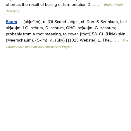
often as the result of boiling or fermentation 2.… …
English World
dictionary
Scum
— (sk[u^]m), n. [Of Scand. origin; cf. Dan. & Sw. skum, Icel.
sk[=u]m, LG. schum, D. schuim, OHG. sc[=u]m, G. schaum;
probably from a root meaning, to cover. [root]158. Cf. {Hide} skin,
{Meerschaum}, {Skim}, v., {Sky}.] [1913 Webster] 1. The… …
The
Collaborative International Dictionary of English