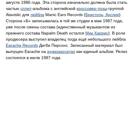
августе 1986 года. Эта сторона изначально должна была стать
частью
сплит
-альбома с английской
кроссовер-трэш
-группой
Atavistic для
лейбла
Manic Ears Records (
Бристоль, Англия
).
Сторона «Б» записывалась в той же студии в мае 1987 года,
уже после смены состава (единственный музыкантом из
прежнего состава Napalm Death остался
Мик Харрис
). В роли
продюсера выступил владелец тогда ещё небольшого лейбла
Earache Records
Дигби Пирсонс. Записанный материал был
выпущен Earache на
аудиокассетах
как единый альбом. Релиз
состоялся в июле 1987 года.