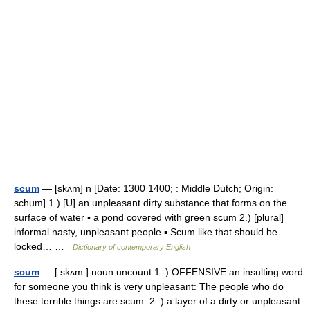
scum
— [skʌm] n [Date: 1300 1400; : Middle Dutch; Origin:
schum] 1.) [U] an unpleasant dirty substance that forms on the
surface of water ▪ a pond covered with green scum 2.) [plural]
informal nasty, unpleasant people ▪ Scum like that should be
locked… …
Dictionary of contemporary English
scum
— [ skʌm ] noun uncount 1. ) OFFENSIVE an insulting word
for someone you think is very unpleasant: The people who do
these terrible things are scum. 2. ) a layer of a dirty or unpleasant