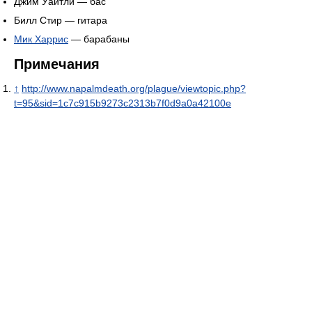
Джим Уайтли — бас
Билл Стир — гитара
Мик Харрис
— барабаны
Примечания
↑
http://www.napalmdeath.org/plague/viewtopic.php?
t=95&sid=1c7c915b9273c2313b7f0d9a0a42100e