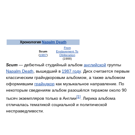
Хронология
Napalm Death
From
Scum
Enslavement To
(
1987
)
Obliteration
(1988)
Scum
— дебютный студийный альбом
английской
группы
Napalm Death
, вышедший в
1987 году
. Диск считается первым
классическим грайндкоровым альбомом, а также альбомом
оформившим
грайндкор
как музыкальное направление. По
некоторым сведениям альбом разошёлся тиражом около 90
[1]
тысяч экземпляров только в Англии
. Лирика альбома
отличалась тематикой социальной и политической
несправедливости.