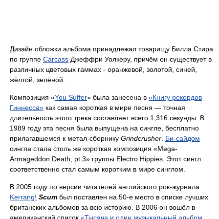
Дизайн обложки альбома принадлежал товарищу Билла Стира
по группе
Carcass
Джеффри Уолкеру, причём он существует в
различных цветовых гаммах - оранжевой, золотой, синей,
жёлтой, зелёной.
Композиция «
You Suffer
» была занесена в
«Книгу рекордов
Гиннесса»
как самая короткая в мире песня — точная
длительность этого трека составляет всего 1,316 секунды. В
1989 году эта песня была выпущена на сингле, бесплатно
прилагавшемся к метал-сборнику
Grindcrusher
.
Би-сайдом
сингла стала столь же короткая композиция «Mega-
Armageddon Death, pt.3» группы Electro Hippies. Этот сингл
соответственно стал самым коротким в мире синглом.
В 2005 году по версии читателей английского рок-журнала
Kerrang!
Scum
был поставлен на 50-е место в списке лучших
британских альбомов за всю историю. В 2006 он вошёл в
американский список
«Тысяча и один музыкальный альбом,