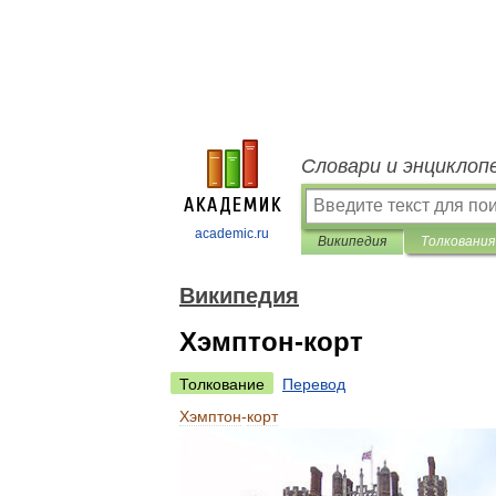
Словари и энциклоп
academic.ru
Википедия
Толкования
Википедия
Хэмптон-корт
Толкование
Перевод
Хэмптон
-
корт