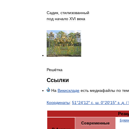
Садик
,
стилизованный
под
начало
XVI
века
Решётка
Ссылки
На
Викискладе
есть
медиафайлы
по
тем
Координаты
:
51
°
24
′
12
″
с
.
ш
.
0
°
20
′
15
″
з
.
д
.
/
Рези
Букин
Современные