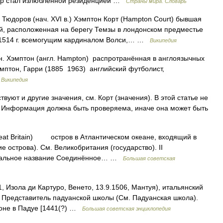
 пор стал излюбленной резиденцией …
Страны мира. Словарь
Тюдоров (нач. XVI в.) Хэмптон Корт (Hampton Court) бывшая
й, расположенная на берегу Темзы в лондонском предместье
 1514 г. всемогущим кардиналом Волси,… …
Википедия
 Хэмптон (англ. Hampton) распротранённая в англоязычных
мптон, Гарри (1885 1963) английский футболист,
…
Википедия
вуют и другие значения, см. Корт (значения). В этой статье не
. Информация должна быть проверяема, иначе она может быть
eat Britain) остров в Атлантическом океане, входящий в
е острова). См. Великобритания (государство). II
иальное название Соединённое… …
Большая советская
ола ди Картуро, Венето, 13.9.1506, Мантуя), итальянский
 Представитель падуанской школы (См. Падуанская школа).
чоне в Падуе [1441(?) …
Большая советская энциклопедия