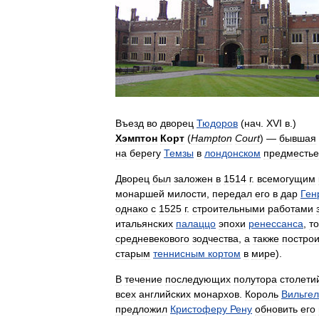
Въезд
во
дворец
Тюдоров
(
нач
.
XVI
в
.)
Хэмптон
Корт
(
Hampton
Court
) —
бывшая
на
берегу
Темзы
в
лондонском
предместье
Дворец
был
заложен
в
1514
г
.
всемогущим
монаршей
милости
,
передал
его
в
дар
Ген
однако
с
1525
г
.
строительными
работами
итальянских
палаццо
эпохи
ренессанса
,
то
средневекового
зодчества
,
а
также
постро
старым
теннисным
кортом
в
мире
).
В
течение
последующих
полутора
столети
всех
английских
монархов
.
Король
Вильге
предложил
Кристоферу
Рену
обновить
его