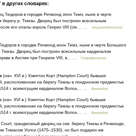
 в других словарях:
ец Тюдоров в городке Ричмонд эпон Темз, ныне в черте
 берегу р. Темзы. Дворец был построен всесильным
после его опалы король Генрих VIII (см.… …
Энциклопедический
Тюдоров в городке Ричмонд апон Темз, ныне в черте Большого
. Темзы. Дворец был построен всесильным кардиналом
еркви в Англии при Генрихе VIII, в… …
Географическая
(нач. XVI в.) Хэмптон Корт (Hampton Court) бывшая
й, расположенная на берегу Темзы в лондонском предместье
 1514 г. всемогущим кардиналом Волси,… …
Википедия
(нач. XVI в.) Хэмптон Корт (Hampton Court) бывшая
й, расположенная на берегу Темзы в лондонском предместье
 1514 г. всемогущим кардиналом Волси,… …
Википедия
ourt, грандиозный дворец на сев. берегу Темзы в Ричмонде,
ом Томасом Уолси (1475–1530), но был подарен им