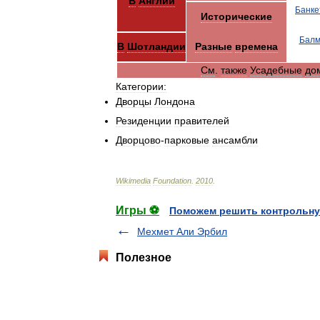
В
Англии
Банке
Исторические
Балм
В
Шотландии
Разные
времена
См
.
также
Усадебные
до
Категории:
Дворцы
Лондона
Резиденции
правителей
Дворцово
-
парковые
ансамбли
Wikimedia
Foundation
.
2010
.
Игры ⚽
Поможем решить контрольну
Мехмет Али Эрбил
Полезное