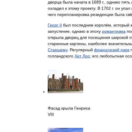
дворца
была
начата
в
1689
г
.,
однако
пять
охладел
к
этому
проекту
.
В
1702
г
.
он
упал
чего
перепланировка
резиденции
была
св
Георг
II
был
последним
королём
,
который
запустение
,
однако
в
эпоху
романтизма
по
открыла
дворец
для
посещения
широкой
п
старинные
картины
,
наиболее
значительн
Старшему
.
Регулярный
французский
парк
голландского
Хет
Лоо
;
его
любопытная
осо
Фасад
крыла
Генриха
VIII