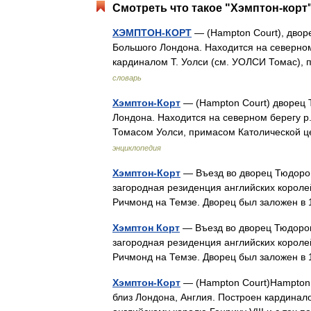
Смотреть что такое "Хэмптон-корт"
ХЭМПТОН-КОРТ
— (Hampton Court), двор
Большого Лондона. Находится на северном
кардиналом Т. Уолси (см. УОЛСИ Томас), 
словарь
Хэмптон-Корт
— (Hampton Court) дворец 
Лондона. Находится на северном берегу р
Томасом Уолси, примасом Католической ц
энциклопедия
Хэмптон-Корт
— Въезд во дворец Тюдоров 
загородная резиденция английских короле
Ричмонд на Темзе. Дворец был заложен в
Хэмптон Корт
— Въезд во дворец Тюдоров 
загородная резиденция английских короле
Ричмонд на Темзе. Дворец был заложен в
Хэмптон-Корт
— (Hampton Court)Hampton C
близ Лондона, Англия. Построен кардинал