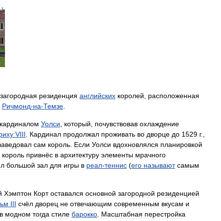
загородная
резиденция
английских
королей
,
расположенная
Ричмонд
-
на
-
Темзе
.
кардиналом
Уолси
,
который
,
почувствовав
охлаждение
риху
VIII
.
Кардинал
продолжал
проживать
во
дворце
до
1529
г
.,
заведовал
сам
король
.
Если
Уолси
вдохновлялся
планировкой
король
привнёс
в
архитектуру
элементы
мрачного
ил
большой
зал
для
игры
в
реал
-
теннис
(
его
называют
самым
й
Хэмптон
Корт
оставался
основной
загородной
резиденцией
льм
III
счёл
дворец
не
отвечающим
современным
вкусам
и
в
модном
тогда
стиле
барокко
.
Масштабная
перестройка