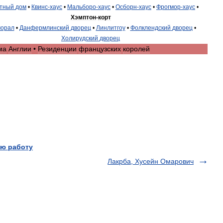
тный
дом
•
Квинс
-
хаус
•
Мальборо
-
хаус
•
Осборн
-
хаус
•
Фрогмор
-
хаус
•
Хэмптон
-
корт
орал
•
Данфермлинский
дворец
•
Линлитгоу
•
Фолклендский
дворец
•
Холирудский
дворец
ма
Англии
•
Резиденции
французских
королей
ю работу
Лакрба, Хусейн Омарович