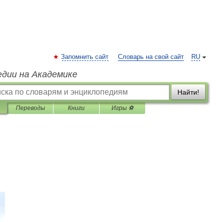
Запомнить сайт
Словарь на свой сайт
RU
едии на Академике
Найти!
Переводы
Книги
Игры ⚽