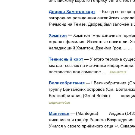
английскому королю Генриху VIII и с тех
Дворец Хэмптон-корт
— Въезд во дворец 
загородная резиденция английских короле
Ричмонд на Темзе. Дворец был заложен в
Хэмптон
— Хэмптон многозначный термин.
странах фамилия. Известные носители: Хэ
нападающий Хэмптон, Джейми (род.… 
Теннисный корт
— У этого термина сущест
хватает ссылок на источники информации
поставлена под сомнение …
Википедия
Великобритания
— I Великобритания (Gr
группу Британских островов (См. Британски
Великобритания (Great Britain) офиц
энциклопедия
Мантенья
— (Mantegna) Андреа (1431, Из
живописец и гравёр Раннего Возрождения.
Учился у своего приёмного отца Ф. Сквар