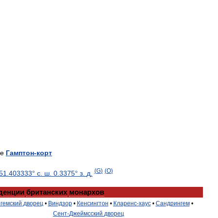
е
Гамптон
-
корт
(
G
)
(
O
)
51
.
403333
°
с
.
ш
.
0
.
3375
°
з
.
д
.
денции
британских
монархов
гемский
дворец
•
Виндзор
•
Кенсингтон
•
Кларенс
-
хаус
•
Сандрингем
•
Сент
-
Джеймсский
дворец