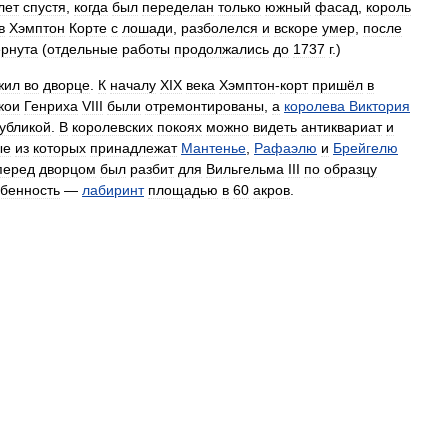
лет
спустя
,
когда
был
переделан
только
южный
фасад
,
король
в
Хэмптон
Корте
с
лошади
,
разболелся
и
вскоре
умер
,
после
ёрнута
(
отдельные
работы
продолжались
до
1737
г
.)
жил
во
дворце
.
К
началу
XIX
века
Хэмптон
-
корт
пришёл
в
кои
Генриха
VIII
были
отремонтированы
,
а
королева
Виктория
убликой
.
В
королевских
покоях
можно
видеть
антиквариат
и
ые
из
которых
принадлежат
Мантенье
,
Рафаэлю
и
Брейгелю
перед
дворцом
был
разбит
для
Вильгельма
III
по
образцу
бенность
—
лабиринт
площадью
в
60
акров
.