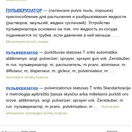
ПУЛЬВЕРИЗАТОР
— (латинское pulvis пыль, порошок)
приспособление для распыления и разбрызгивания жидкости
(растворов, эмульсий, жидких суспензий). Устройство
пульверизатора основано на том, что жидкость из сосуда
поднимается по трубке, если давление в ней меньше… …
Металлургический словарь
пульверизатор
— purkštuvas statusas T sritis automatika
atitikmenys: angl. pulverizer; sprayer; sprayer gun vok. Zerstäuber,
m rus. пульверизатор, m; распылитель, m pranc. atomiseur, m;
diffuseur, m; disperseur, m; gicleur, m; pulvérisateur, m …
Automatikos terminų žodynas
пульверизатор
— pulverizatorius statusas T sritis Standartizacija
ir metrologija apibrėžtis Įtaisas skysčiui arba milteliams purkšti oro
srove. atitikmenys: angl. pulverizer; sprayer vok. Zerstäuber, m
rus. пульверизатор, m pranc. pulvérisateur, m …
Penkiakalbis
aiškinamasis metrologijos terminų žodynas