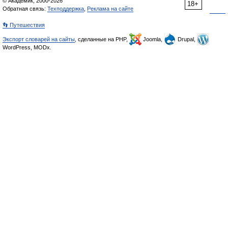
© Академик, 2000-2026
18+
Обратная связь:
Техподдержка
,
Реклама на сайте
👣 Путешествия
Экспорт словарей на сайты
, сделанные на PHP,
Joomla,
Drupal,
WordPress, MODx.