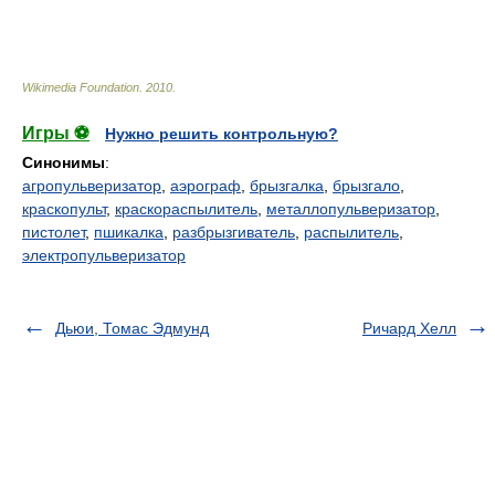
Wikimedia Foundation
.
2010
.
Игры ⚽
Нужно решить контрольную?
Синонимы
:
агропульверизатор
,
аэрограф
,
брызгалка
,
брызгало
,
краскопульт
,
краскораспылитель
,
металлопульверизатор
,
пистолет
,
пшикалка
,
разбрызгиватель
,
распылитель
,
электропульверизатор
Дьюи, Томас Эдмунд
Ричард Хелл