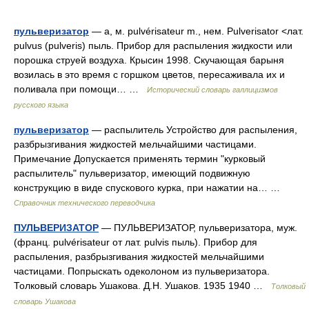
пульверизатор
— а, м. pulvérisateur m., нем. Pulverisator <лат.
pulvus (pulveris) пыль. Прибор для распыления жидкости или
порошка струей воздуха. Крысин 1998. Скучающая барыня
возилась в это время с горшком цветов, пересаживала их и
поливала при помощи… …
Исторический словарь галлицизмов
русского языка
пульверизатор
— распылитель Устройство для распыления,
разбрызгивания жидкостей мельчайшими частицами.
Примечание Допускается применять термин "курковый
распылитель" пульверизатор, имеющий подвижную
конструкцию в виде спускового курка, при нажатии на… …
Справочник технического переводчика
ПУЛЬВЕРИЗАТОР
— ПУЛЬВЕРИЗАТОР, пульверизатора, муж.
(франц. pulvérisateur от лат. pulvis пыль). Прибор для
распыления, разбрызгивания жидкостей мельчайшими
частицами. Попрыскать одеколоном из пульверизатора.
Толковый словарь Ушакова. Д.Н. Ушаков. 1935 1940 …
Толковый
словарь Ушакова