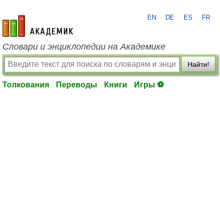
EN
DE
ES
FR
academic.ru
Словари и энциклопедии на Академике
Найти!
Толкования
Переводы
Книги
Игры ⚽