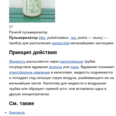
Ручной пульверизатор
Пульвериза́тор
(
фр.
pulvérisateur
,
лат.
pulvis
— пыль) —
прибор для распыления
жидкостей
мельчайшими частицами.
Принцип действия
Жидкость
распыляется через
капиллярные
трубки
посредством вдувания
воздуха
или
пара
. Вдувание понижает
атмосферное давление
в капилляре, жидкость поднимается
и попадает под сильную струю воздуха, разбивающего ее на
мельчайшие капли. Капилляр для жидкости и воздушная
трубка или образуют прямой угол, или вставлены одна в
другую концентрически.
См. также
Аэрозоль