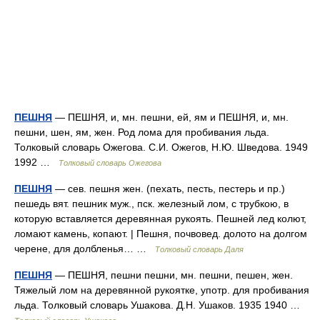
ПЕШНЯ
— ПЕШНЯ, и, мн. пешни, ей, ям и ПЕШНЯ, и, мн.
пешни, шен, ям, жен. Род лома для пробивания льда.
Толковый словарь Ожегова. С.И. Ожегов, Н.Ю. Шведова. 1949
1992 …
Толковый словарь Ожегова
ПЕШНЯ
— сев. пешня жен. (пехать, песть, пестерь и пр.)
пешедь вят. пешник муж., пск. железный лом, с трубкою, в
которую вставляется деревянная рукоять. Пешней лед колют,
ломают камень, копают. | Пешня, почвовед. долото на долгом
черене, для долбленья… …
Толковый словарь Даля
ПЕШНЯ
— ПЕШНЯ, пешни пешни, мн. пешни, пешен, жен.
Тяжелый лом на деревянной рукоятке, употр. для пробивания
льда. Толковый словарь Ушакова. Д.Н. Ушаков. 1935 1940 …