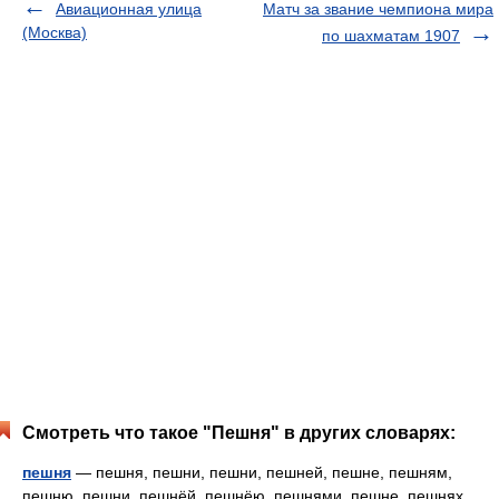
Авиационная улица
Матч за звание чемпиона мира
(Москва)
по шахматам 1907
Смотреть что такое "Пешня" в других словарях:
пешня
— пешня, пешни, пешни, пешней, пешне, пешням,
пешню, пешни, пешнёй, пешнёю, пешнями, пешне, пешнях