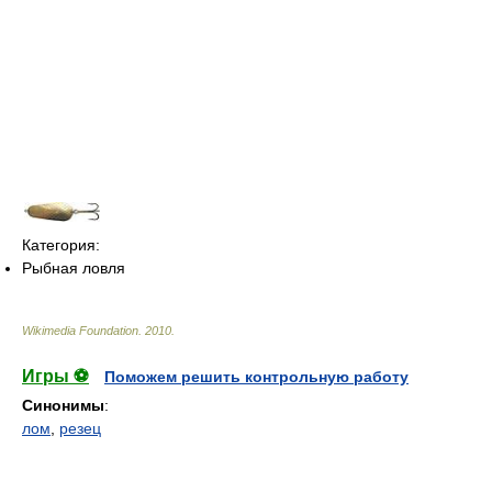
Категория:
Рыбная ловля
Wikimedia Foundation
.
2010
.
Игры ⚽
Поможем решить контрольную работу
Синонимы
:
лом
,
резец