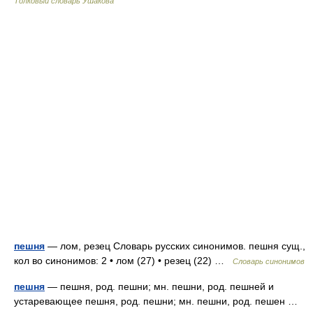
Толковый словарь Ушакова
пешня
— лом, резец Словарь русских синонимов. пешня сущ.,
кол во синонимов: 2 • лом (27) • резец (22) …
Словарь синонимов
пешня
— пешня, род. пешни; мн. пешни, род. пешней и
устаревающее пешня, род. пешни; мн. пешни, род. пешен …