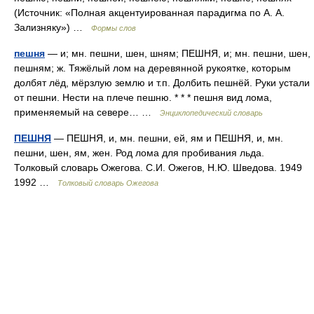
(Источник: «Полная акцентуированная парадигма по А. А.
Зализняку») …
Формы слов
пешня
— и; мн. пешни, шен, шням; ПЕШНЯ, и; мн. пешни, шен,
пешням; ж. Тяжёлый лом на деревянной рукоятке, которым
долбят лёд, мёрзлую землю и т.п. Долбить пешнёй. Руки устали
от пешни. Нести на плече пешню. * * * пешня вид лома,
применяемый на севере… …
Энциклопедический словарь
ПЕШНЯ
— ПЕШНЯ, и, мн. пешни, ей, ям и ПЕШНЯ, и, мн.
пешни, шен, ям, жен. Род лома для пробивания льда.
Толковый словарь Ожегова. С.И. Ожегов, Н.Ю. Шведова. 1949
1992 …
Толковый словарь Ожегова