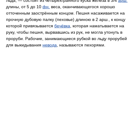
льда, — состоит из четырёхгранного куска железа в 3/4
арш.
длины, от 5 до 10
фн.
веса, оканчивающегося хорошо
отточенным заострённым концом. Пешня насаживается на
прочную дубовую палку (пеховье) длиною в 2 арш., к концу
которой привязывается
бечёвка
, которая наматывается на
руку, чтобы пешня, вырвавшись из рук, не могла утонуть в
проруби. Рабочие, занимающиеся рубкой во льду прорубей
для выкидывания
невода
, называются пехорями.