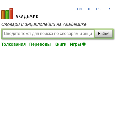
EN
DE
ES
FR
academic.ru
Словари и энциклопедии на Академике
Найти!
Толкования
Переводы
Книги
Игры ⚽