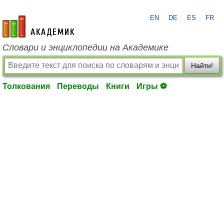
EN
DE
ES
FR
academic.ru
Словари и энциклопедии на Академике
Найти!
Толкования
Переводы
Книги
Игры ⚽