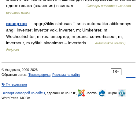
одного знака (значения) в сигнал… …
Словарь иностранных слов
русского языка
инвертор
— apgręžiklis statusas T sritis automatika atitikmenys:
angl. inverter; invertor vok. Inverter, m; Umkehrer, m;
Wechselrichter, m rus. инвертор, m pranc. convertisseur, m;
inverseur, m ryšiai: sinonimas – inverteris …
Automatikos terminų
žodynas
© Академик, 2000-2026
18+
Обратная связь:
Техподдержка
,
Реклама на сайте
👣 Путешествия
Экспорт словарей на сайты
, сделанные на PHP,
Joomla,
Drupal,
WordPress, MODx.