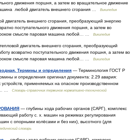
льного движения поршня, а затем во вращательное движение
машина любой двигатель внешнего сгорания …
Википедия
 двигатель внешнего сгорания, преобразующий энергию
вратно поступательного движения поршня, а затем во
широком смысле паровая машина любой… …
Википедия
епловой двигатель внешнего сгорания, преобразующий
аботу возвратно поступательного движения поршня, а затем во
широком смысле паровая машина любой… …
Википедия
водная. Термины и определения
— Терминология ГОСТ Р
рмины и определения оригинал документа: 2.29 авария:
х устройств, применяемых на опасном производственном
ли… …
Словарь-справочник терминов нормативно-технической
РОВАНИЯ
— глубины хода рабочих органов (САРГ), комплекс
ивающий работу с. х. машин на режимах регулирования
шин с опорными колёсами и без них), высотного (для
педический словарь
ия
— глубины хода рабочих органов (САРГ), комплекс