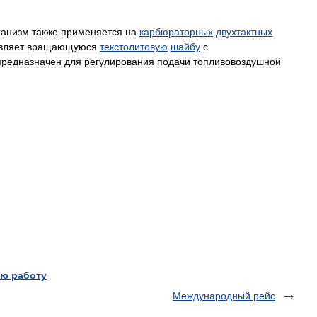
ханизм
также
применяется
на
карбюраторных
двухтактных
вляет
вращающуюся
текстолитовую
шайбу
с
предназначен
для
регулирования
подачи
топливовоздушной
ю работу
Международный рейс