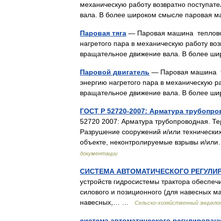
механическую работу возвратно поступате
вала. В более широком смысле паровая 
Паровая тяга
— Паровая машина тепловой
нагретого пара в механическую работу воз
вращательное движение вала. В более 
Паровой двигатель
— Паровая машина т
энергию нагретого пара в механическую р
вращательное движение вала. В более 
ГОСТ Р 52720-2007: Арматура трубопро
52720 2007: Арматура трубопроводная. Те
Разрушение сооружений и/или технически
объекте, неконтролируемые взрывы и/и
документации
СИСТЕМА АВТОМАТИЧЕСКОГО РЕГУЛИ
устройств гидросистемы трактора обеспеч
силового и позиционного (для навесных ма
навесных,… …
Сельско-хозяйственный энцикло
система автоматического регулирован