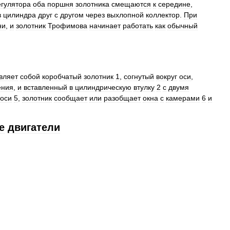
егулятора
оба
поршня
золотника
смещаются
к
середине
,
в
цилиндра
друг
с
другом
через
выхлопной
коллектор
.
При
ни
,
и
золотник
Трофимова
начинает
работать
как
обычный
вляет
собой
коробчатый
золотник
1
,
согнутый
вокруг
оси
,
ения
,
и
вставленный
в
цилиндрическую
втулку
2
с
двумя
оси
5
,
золотник
сообщает
или
разобщает
окна
с
камерами
6
и
е
двигатели