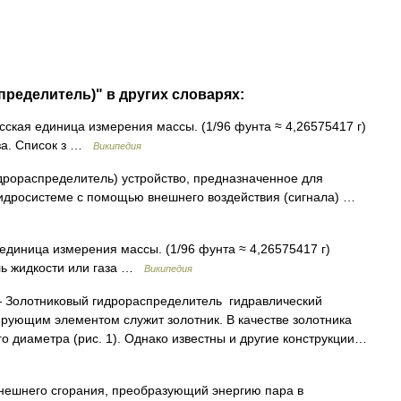
пределитель)" в других словарях:
сская единица измерения массы. (1/96 фунта ≈ 4,26575417 г)
аза. Список з …
Википедия
рораспределитель) устройство, предназначенное для
гидросистеме с помощью внешнего воздействия (сигнала) …
единица измерения массы. (1/96 фунта ≈ 4,26575417 г)
ль жидкости или газа …
Википедия
Золотниковый гидрораспределитель гидравлический
ирующим элементом служит золотник. В качестве золотника
о диаметра (рис. 1). Однако известны и другие конструкции…
нешнего сгорания, преобразующий энергию пара в