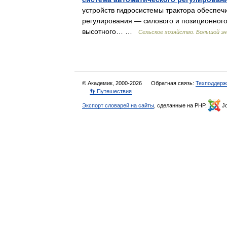
устройств гидросистемы трактора обеспе
регулирования — силового и позиционного
высотного… …
Сельское хозяйство. Большой эн
© Академик, 2000-2026
Обратная связь:
Техподдерж
👣 Путешествия
Экспорт словарей на сайты
, сделанные на PHP,
Jo