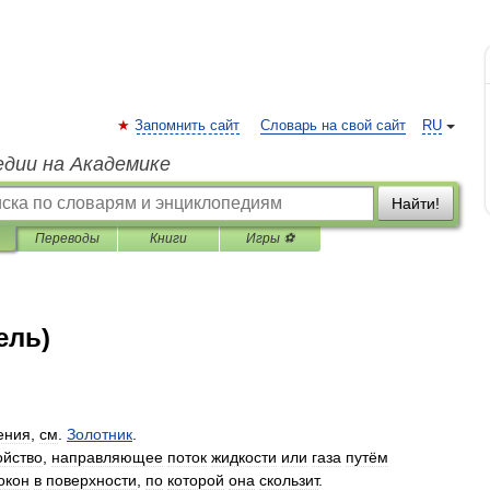
Запомнить сайт
Словарь на свой сайт
RU
едии на Академике
Найти!
Переводы
Книги
Игры ⚽
ель)
ения
,
см
.
Золотник
.
ойство
,
направляющее
поток
жидкости
или
газа
путём
окон
в
поверхности
,
по
которой
она
скользит
.