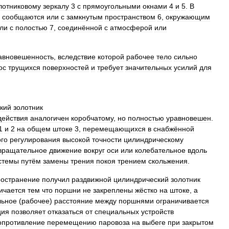
лотниковому
зеркалу
3
с
прямоугольными
окнами
4
и
5
.
В
сообщаются
или
с
замкнутым
пространством
6
,
окружающим
ли
с
полостью
7
,
соединённой
с
атмосферой
или
авновешенность
,
вследствие
которой
рабочее
тело
сильно
ос
трущихся
поверхностей
и
требует
значительных
усилий
для
кий
золотник
действия
аналогичен
коробчатому
,
но
полностью
уравновешен
.
1
и
2
на
общем
штоке
3
,
перемещающихся
в
снабжённой
ого
регулирования
высокой
точности
цилиндрическому
вращательное
движение
вокруг
оси
или
колебательное
вдоль
стемы
путём
замены
трения
покоя
трением
скольжения
.
ространение
получил
раздвижной
цилиндрический
золотник
ичается
тем
что
поршни
не
закреплены
жёстко
на
штоке
,
а
льное
(
рабочее
)
расстояние
между
поршнями
ограничивается
ция
позволяет
отказаться
от
специальных
устройств
опротивление
перемещению
паровоза
на
выбеге
при
закрытом