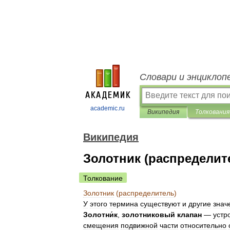
Словари и энциклоп
academic.ru
Википедия
Толкования
Википедия
Золотник (распределит
Толкование
Золотник
(
распределитель
)
У
этого
термина
существуют
и
другие
знач
Золотни́к
,
золотниковый
клапан
—
устр
смещения
подвижной
части
относительно