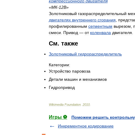
компрессионного
двигателя
«
МК
-
12В
»
Золотниковый
газораспределительный
ме
двигателях
внутреннего
сгорания
,
предста
профилированным
сегментным
вырезом
,
смеси
.
Привод
—
от
коленвала
двигателя
.
См
.
также
Золотниковый
гидрораспределитель
Категории:
Устройство
паровоза
Детали
машин
и
механизмов
Гидропривод
Wikimedia
Foundation
.
2010
.
Игры ⚽
Поможем решить контрольну
Инкрементное кодирование