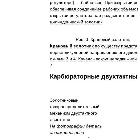
регуляторе
) —
байпассов
.
При
закрытии
р
обеспечивая
соединение
рабочих
объёмо
открытии
регулятора
пар
раздвигает
порш
цилиндрический
золотник
.
Рис
.
3
.
Крановый
золотник
Крановый
золотник
по
существу
предста
перпендикулярной
направлению
его
движ
окнами
3
и
4
.
Качаясь
вокруг
неподвижной
7
.
Карбюраторные
двухтактны
Золотниковый
газораспределительный
механизм
двухтактного
двигателя
На
фотографии
деталь
авиамодельного