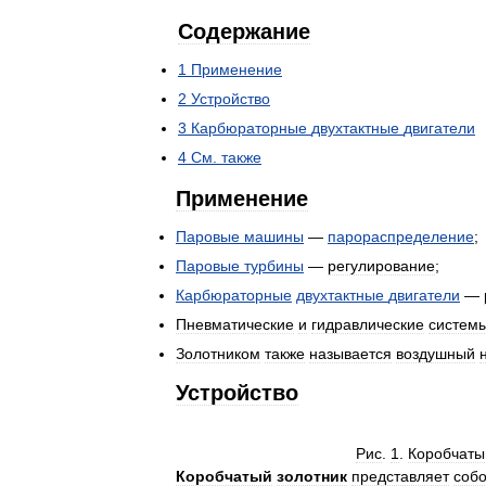
Содержание
1
Применение
2
Устройство
3
Карбюраторные
двухтактные
двигатели
4
См
.
также
Применение
Паровые
машины
—
парораспределение
;
Паровые
турбины
—
регулирование
;
Карбюраторные
двухтактные
двигатели
—
Пневматические
и
гидравлические
систем
Золотником
также
называется
воздушный
Устройство
Рис
.
1
.
Коробчаты
Коробчатый
золотник
представляет
соб