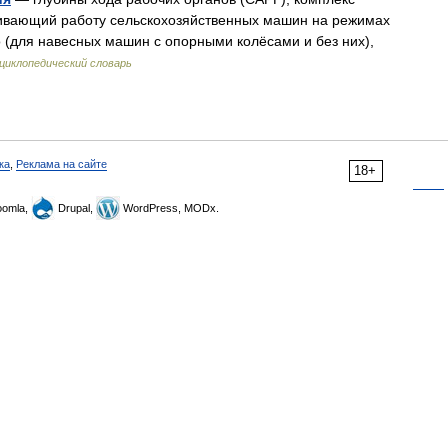
чивающий работу сельскохозяйственных машин на режимах
 (для навесных машин с опорными колёсами и без них),
циклопедический словарь
ка
,
Реклама на сайте
18+
omla,
Drupal,
WordPress, MODx.