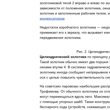
золотниковой
тягой
2
вправо
и
влево
по
зо
зависимости
от
положения
золотника
,
окна
золотник
и
заполненным
рабочим
телом
,
и
конденсатором
.
Недостаток
коробчатого
золотника
—
неур
прижимает
его
к
зеркалу
,
что
вызывает
изн
передвижения
золотника
.
Рис
.
2
.
Цилиндричес
Цилиндрический
золотник
по
принципу
Такой
золотник
обычно
имеет
два
поршня
окнами
втулке
4
.
В
системах
гидравлическ
золотнику
иногда
сообщают
непрерывное
оси
с
целью
повысить
чувствительность
си
На
советских
паровозах
наибольшее
расп
Трофимова
.
От
обычного
золотника
он
отл
могут
перемещаться
вдоль
него
.
Максима
с
помощью
упорных
шайб
.
Такая
конструк
беспарного
хода
(
устройств
,
снижающих
с