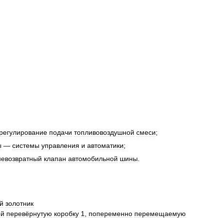
регулирование
подачи
топливовоздушной
смеси
;
ы
—
системы
управления
и
автоматики
;
невозвратный
клапан
автомобильной
шины
.
й
золотник
ой
перевёрнутую
коробку
1
,
попеременно
перемещаемую