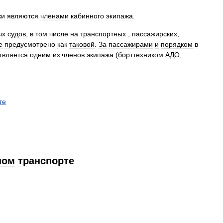
ки
являются
членами
кабинного
экипажа
.
ых
судов
,
в
том
числе
на
транспортных
,
пассажирских
,
е
предусмотрено
как
таковой
.
За
пассажирами
и
порядком
в
твляется
одним
из
членов
экипажа
(
борттехником
АДО
,
те
ном
транспорте