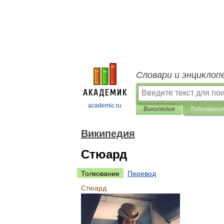
Словари и энциклоп
academic.ru
Википедия
Толкования
Википедия
Стюард
Толкование
Перевод
Стюард