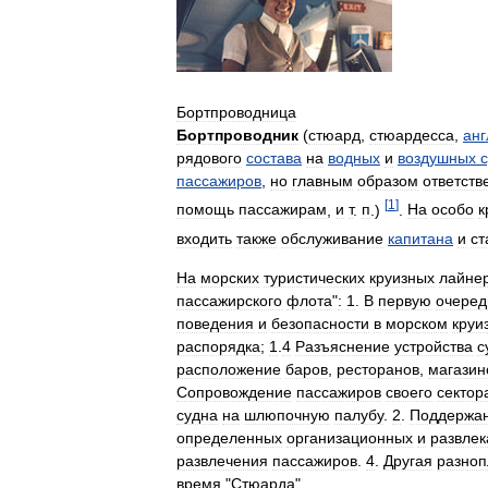
Бортпроводница
Бортпроводник
(
стюард
,
стюардесса
,
анг
рядового
состава
на
водных
и
воздушных
пассажиров
,
но
главным
образом
ответств
[
1
]
помощь
пассажирам
,
и
т
.
п
.
)
.
На
особо
к
входить
также
обслуживание
капитана
и
ст
На
морских
туристических
круизных
лайне
пассажирского
флота
"
:
1
.
В
первую
очеред
поведения
и
безопасности
в
морском
круи
распорядка
;
1
.
4
Разъяснение
устройства
с
расположение
баров
,
ресторанов
,
магазин
Сопровождение
пассажиров
своего
сектор
судна
на
шлюпочную
палубу
.
2
.
Поддержа
определенных
организационных
и
развлек
развлечения
пассажиров
.
4
.
Другая
разноп
время
"
Стюарда
".