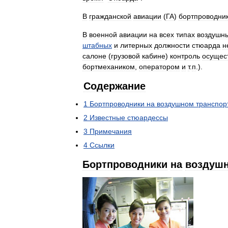
В
гражданской
авиации
(
ГА
)
бортпроводни
В
военной
авиации
на
всех
типах
воздушн
штабных
и
литерных
должности
стюарда
н
салоне
(
грузовой
кабине
)
контроль
осущес
бортмехаником
,
оператором
и
т
.
п
.).
Содержание
1
Бортпроводники
на
воздушном
транспор
2
Известные
стюардессы
3
Примечания
4
Ссылки
Бортпроводники
на
воздуш