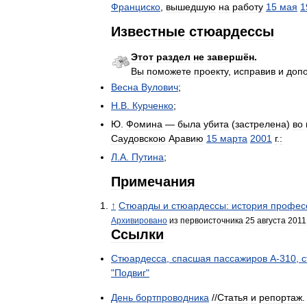
Франциско
,
вышедшую
на
работу
15
мая
1
Известные
стюардессы
Этот
раздел
не
завершён
.
Вы
поможете
проекту
,
исправив
и
доп
Весна
Вулович
;
Н
.
В
.
Курченко
;
Ю
.
Фомина
—
была
убита
(
застрелена
)
во
Саудовскою
Аравию
15
марта
2001
г
.
:
Л
.
А
.
Путина
;
Примечания
↑
Стюарды
и
стюардессы:
история
профес
Архивировано
из
первоисточника
25
августа
2011
Ссылки
Стюардесса
,
спасшая
пассажиров
А
-
310
,
с
"
Подвиг
"
День
бортпроводника
//
Статья
и
репортаж
.