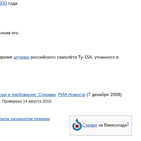
930
года
.
олнив
его
.
время
штурма
российского
самолёта
Ту
-
154
,
угнанного
в
сии
и
требования
.
Справка
.
РИА
Новости
(
7
декабря
2008
).
.
Проверено
14
августа
2010
.
тала
лауреатом
премии
?
Стюард
на
Викискладе