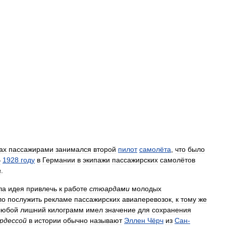
ах
пассажирами
занимался
второй
пилот
самолёта
,
что
было
В
1928
году
в
Германии
в
экипажи
пассажирских
самолётов
а
.
ла
идея
привлечь
к
работе
стюардами
молодых
ло
послужить
рекламе
пассажирских
авиаперевозок
,
к
тому
же
любой
лишний
килограмм
имел
значение
для
сохранения
рдессой
в
истории
обычно
называют
Эллен
Чёрч
из
Сан
-