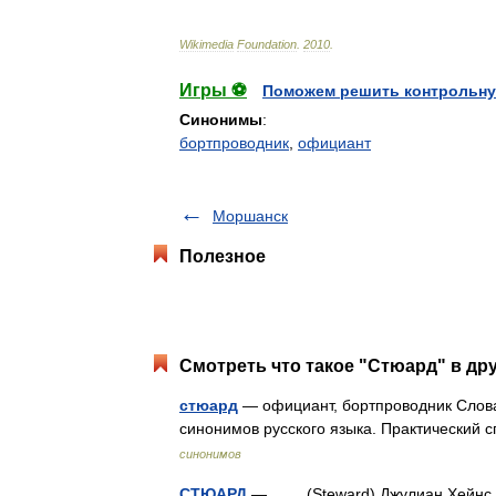
Wikimedia
Foundation
.
2010
.
Игры ⚽
Поможем решить контрольну
Синонимы
:
бортпроводник
,
официант
Моршанск
Полезное
Смотреть что такое "Стюард" в др
стюард
— официант, бортпроводник Слова
синонимов русского языка. Практический с
синонимов
СТЮАРД
— (Steward) Джулиан Хейнс (190