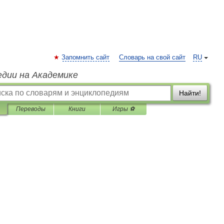
Запомнить сайт
Словарь на свой сайт
RU
едии на Академике
Найти!
Переводы
Книги
Игры ⚽