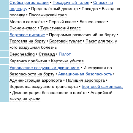
Стойка
регистрации
•
Посадочный
талон
•
Список
на
подсадку
•
Предполётный
досмотр
•
Посадка
•
Выход
на
посадку
•
Пассажирский
трап
Место
в
самолёте
•
Первый
класс
•
Бизнес
-
класс
•
Эконом
-
класс
•
Туристический
класс
Бортовое
питание
•
Программа
развлечений
на
борту
•
Торговля
на
борту
•
Бортовой
туалет
•
Пакет
для
тех
,
у
кого
воздушная
болезнь
Deadheading
•
Стюард
•
Пилот
Карточка
прибытия
•
Карточка
убытия
Управление
воздушным
движением
•
Инструкция
по
безопасности
на
борту
•
Авиационная
безопасность
•
Администрация
аэропорта
•
Полиция
аэропорта
•
Ведомства
воздушного
транспорта
•
Бортовой
самописец
•
Демонстрация
безопасности
в
полёте
•
Аварийный
выход
на
крыло