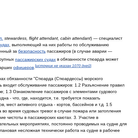
л
.
stewardess
,
flight
attendant
,
cabin
attendant
) —
специалист
судах
,
выполняющий
на
них
работы
по
обслуживанию
енный
за
безопасность
пассажиров
(
в
случае
аварии
—
рупных
пассажирских
судах
в
обязанности
стюарда
может
[
источник
не
указан
1070
дней
]
арших
офицеров
.
рах
обязанности
"
Стюарда
(
Стюардессы
)
морского
ь
входит
обслуживание
пассажиров:
1
.
2
Разъяснение
правил
зе
;
1
.
3
Ознакомление
пассажиров
с
элементами
судового
удна
-
что
,
где
,
находится
,
т
.
е
.
требуется
показать
ов
,
мест
активного
отдыха
-
кортов
,
бассейнов
и
т
.
д
.
1
.
5
а
во
время
судовых
тревог
в
случае
пожара
или
затопления
ние
чистоты
в
пассажирских
каютах
.
3
.
Участие
в
ательных
мероприятиях
,
постоянно
проводимых
на
судне
для
лановая
несложная
технически
работа
на
судне
в
рабочее