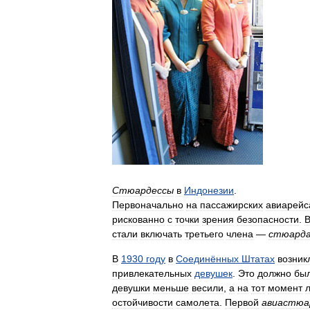
Стюардессы
в
Индонезии
.
Первоначально
на
пассажирских
авиарейс
рискованно
с
точки
зрения
безопасности
.
стали
включать
третьего
члена
—
стюард
В
1930
году
в
Соединённых
Штатах
возник
привлекательных
девушек
.
Это
должно
бы
девушки
меньше
весили
,
а
на
тот
момент
остойчивости
самолета
.
Первой
авиастюа