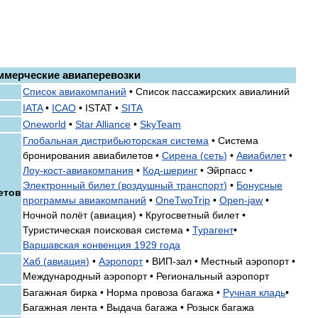
ммерческие
авиаперевозки
Список
авиакомпаний
•
Список
пассажирских
авиалиний
IATA
•
ICAO
•
ISTAT
•
SITA
Oneworld
•
Star
Alliance
•
SkyTeam
Глобальная
дистрибьюторская
система
•
Система
бронирования
авиабилетов
•
Сирена
(
сеть
)
•
Авиабилет
•
Лоу
-
кост
-
авиакомпания
•
Код
-
шеринг
•
Эйрпасс
•
Электронный
билет
(
воздушный
транспорт
)
•
Бонусные
етов
программы
авиакомпаний
•
OneTwoTrip
•
Open
-
jaw
•
Ночной
полёт
(
авиация
) •
Кругосветный
билет
•
Туристическая
поисковая
система
•
Турагент
•
Варшавская
конвенция
1929
года
Хаб
(
авиация
)
•
Аэропорт
•
ВИП
-
зал
•
Местный
аэропорт
•
Международный
аэропорт
•
Региональный
аэропорт
Багажная
бирка
•
Норма
провоза
багажа
•
Ручная
кладь
•
Багажная
лента
•
Выдача
багажа
•
Розыск
багажа