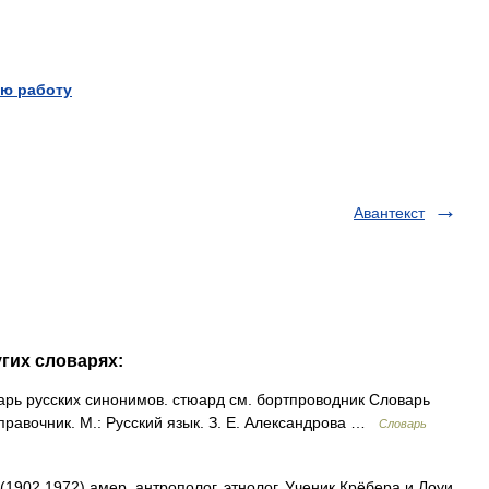
ю работу
Авантекст
угих словарях:
рь русских синонимов. стюард см. бортпроводник Словарь
правочник. М.: Русский язык. З. Е. Александрова …
Словарь
2 1972) амер. антрополог, этнолог. Ученик Крёбера и Лоуи.