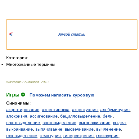
Список значений слова или словосочетания со ссылками на
соответствующие статьи.
Если вы попали сюда из
другой статьи
Википедии, пожалуйста,
вернитесь и уточните ссылку так, чтобы она указывала на
статью.
Категория:
Многозначные термины
Wikimedia Foundation
.
2010
.
Игры ⚽
Поможем написать курсовую
Синонимы
:
акцентирование
,
акцентировка
,
акцентуация
,
альбуминурия
,
апокризия
,
ассигнование
,
бацилловыделение
,
бели
,
влаговыделение
,
восковыделение
,
выгораживание
,
выдел
,
выкраивание
,
выпячивание
,
высвечивание
,
вычленение
,
газовыделение
,
гематурия
,
гиперсекреция
,
гликозурия
,