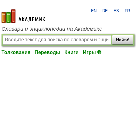
EN
DE
ES
FR
academic.ru
Словари и энциклопедии на Академике
Найти!
Толкования
Переводы
Книги
Игры ⚽