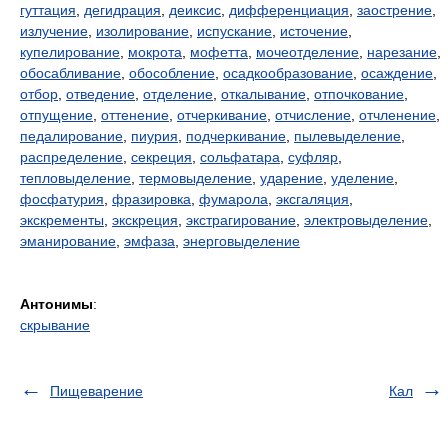
гуттация
,
дегидрация
,
деиксис
,
дифференциация
,
заострение
,
излучение
,
изолирование
,
испускание
,
источение
,
купелирование
,
мокрота
,
мофетта
,
мочеотделение
,
нарезание
,
обосабливание
,
обособление
,
осадкообразование
,
осаждение
,
отбор
,
отведение
,
отделение
,
откалывание
,
отпочкование
,
отпущение
,
оттенение
,
отчеркивание
,
отчисление
,
отчленение
,
педалирование
,
пиурия
,
подчеркивание
,
пылевыделение
,
распределение
,
секреция
,
сольфатара
,
суфляр
,
тепловыделение
,
термовыделение
,
ударение
,
уделение
,
фосфатурия
,
фразировка
,
фумарола
,
эксгаляция
,
экскременты
,
экскреция
,
экстрагирование
,
электровыделение
,
эманирование
,
эмфаза
,
энерговыделение
Антонимы
:
скрывание
Пищеварение
Кал