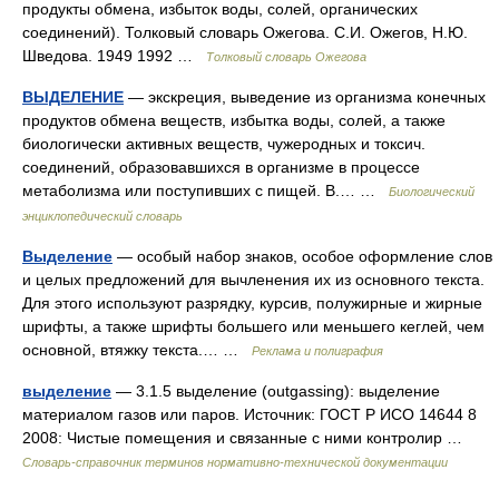
продукты обмена, избыток воды, солей, органических
соединений). Толковый словарь Ожегова. С.И. Ожегов, Н.Ю.
Шведова. 1949 1992 …
Толковый словарь Ожегова
ВЫДЕЛЕНИЕ
— экскреция, выведение из организма конечных
продуктов обмена веществ, избытка воды, солей, а также
биологически активных веществ, чужеродных и токсич.
соединений, образовавшихся в организме в процессе
метаболизма или поступивших с пищей. В.… …
Биологический
энциклопедический словарь
Выделение
— особый набор знаков, особое оформление слов
и целых предложений для вычленения их из основного текста.
Для этого используют разрядку, курсив, полужирные и жирные
шрифты, а также шрифты большего или меньшего кеглей, чем
основной, втяжку текста.… …
Реклама и полиграфия
выделение
— 3.1.5 выделение (outgassing): выделение
материалом газов или паров. Источник: ГОСТ Р ИСО 14644 8
2008: Чистые помещения и связанные с ними контролир …
Словарь-справочник терминов нормативно-технической документации