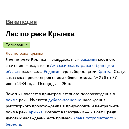
Википедия
Лес по реке Крынка
Толкование
Лес по реке Крынка
Лес по реке Крынка
— ландшафтный
заказник
местного
значения. Находится в
Амвросиевском районе Донецкой
области
возле села
Родники
, вдоль берега реки
Крынка
. Статус
заказника присвоен решением облисполкома № 276 от 27
июня 1984 года. Площадь — 25 га.
Заказник является примером степного лесоразведения в
пойме
реки. Имеются
дубово
-
ясеневые
насаждения
рукотворного происхождения в прирусловой и центральной
пойме реки
Крынка
. Возраст насаждений — 70 лет. Среди
дубовых насаждений есть примеси
клёна остролистного
и
береста
.