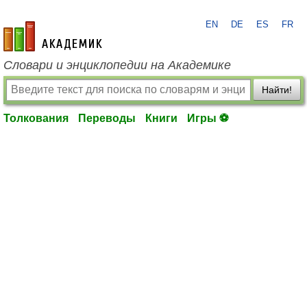
EN
DE
ES
FR
academic.ru
Словари и энциклопедии на Академике
Найти!
Толкования
Переводы
Книги
Игры ⚽