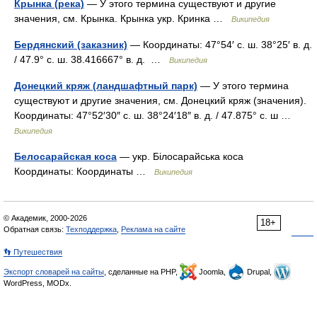
Крынка (река)
— У этого термина существуют и другие
значения, см. Крынка. Крынка укр. Кринка …
Википедия
Бердянский (заказник)
— Координаты: 47°54′ с. ш. 38°25′ в. д.
/ 47.9° с. ш. 38.416667° в. д. …
Википедия
Донецкий кряж (ландшафтный парк)
— У этого термина
существуют и другие значения, см. Донецкий кряж (значения).
Координаты: 47°52′30″ с. ш. 38°24′18″ в. д. / 47.875° с. ш …
Википедия
Белосарайская коса
— укр. Білосарайська коса
Координаты: Координаты …
Википедия
© Академик, 2000-2026
18+
Обратная связь:
Техподдержка
,
Реклама на сайте
👣 Путешествия
Экспорт словарей на сайты
, сделанные на PHP,
Joomla,
Drupal,
WordPress, MODx.