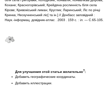
біля села Григорівки; Колодязне; Конвалія; Конвалієва діброва;
Кохане; Красногорівський; Крейдяна рослинність біля села
Кірове; Кривокіський лиман; Круглик; Ларинський; Ліс по річці
Кринка; Нескучненський ліс[ та ін.] // Донбасс заповідний :
Наук.-інформац. довідник-атлас . 2003 . 159 с. : іл. — С.65-105.
?
Для улучшения этой статьи желательно
:
Добавить географические координаты.
Добавить иллюстрации.