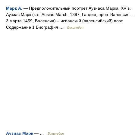
Марк А.
— Предположительный портрет Аузиаса Марка, XV в.
Аузиас Марк (кат. Ausiàs March, 1397, Гандия, пров. Валенcия –
3 марта 1459, Валенсия) – испанский (валенсийский) поэт.
Содержание 1 Биография …
Википедия
Аузиас Марк
— …
Википедия