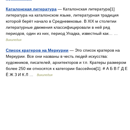
Каталонская литература
— Каталонская литература[1]
литература на каталонском языке, литературная традиция
которой берёт начало в Средневековье. В XIX м столетии
литературные движения классифицировали в ней ряд
периодов, один из них, период Упадка, известный как… …
Википедия
Список кратеров на Меркурии
— Это список кратеров на
Меркурии. Все они названы в честь людей искусства:
художников, писателей, архитекторов и т.п. Кратеры размером
более 250 км относятся к категории бассейнов[1]. # А Б В Г Д Е
Ё Ж З И К Л …
Википедия