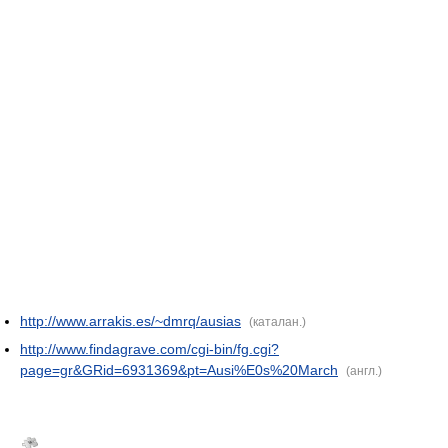
http://www.arrakis.es/~dmrq/ausias
(каталан.)
http://www.findagrave.com/cgi-bin/fg.cgi?
page=gr&GRid=6931369&pt=Ausi%E0s%20March
(англ.)