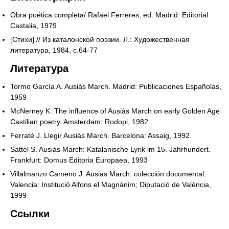
Obra poética completa/ Rafael Ferreres, ed. Madrid: Editorial
Castalia, 1979
[Стихи] // Из каталонской поэзии. Л.: Художественная
литература, 1984, с.64-77
Литература
Tormo García A. Ausiàs March. Madrid: Publicaciones Españolas,
1959
McNerney K. The influence of Ausiàs March on early Golden Age
Castilian poetry. Amsterdam: Rodopi, 1982
Ferraté J. Llegir Ausiàs March. Barcelona: Assaig, 1992.
Sattel S. Ausiàs March: Katalanische Lyrik im 15. Jahrhundert.
Frankfurt: Domus Editoria Europaea, 1993
Villalmanzo Cameno J. Ausias March: colección documental.
Valencia: Institució Alfons el Magnànim; Diputació de València,
1999
Ссылки