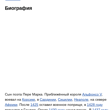
Биография
Сын поэта Пере Марка. Приближённый короля
Альфонсо V
,
воевал на
Корсике
, в
Сардинии
,
Сицилии
,
Неаполе
, на севере
Африки
. После
1425
оставил военное поприще, в
1428 году
вернулся в Гандию. Около
1430 года
начал писать. В
1437 году