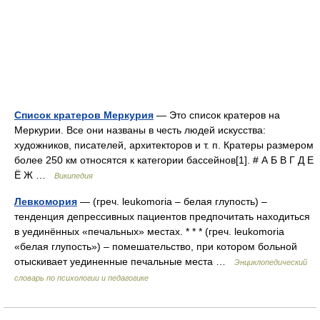
Список кратеров Меркурия
— Это список кратеров на
Меркурии. Все они названы в честь людей искусства:
художников, писателей, архитекторов и т. п. Кратеры размером
более 250 км относятся к категории бассейнов[1]. # А Б В Г Д Е
Ё Ж …
Википедия
Левкомория
— (греч. leukomoria – белая глупость) –
тенденция депрессивных пациентов предпочитать находиться
в уединённых «печальных» местах. * * * (греч. leukomoria
«белая глупость») – помешательство, при котором больной
отыскивает уединенные печальные места …
Энциклопедический
словарь по психологии и педагогике