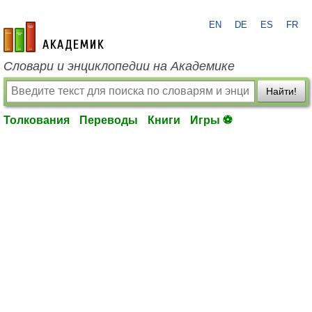
EN
DE
ES
FR
academic.ru
Словари и энциклопедии на Академике
Найти!
Толкования
Переводы
Книги
Игры ⚽