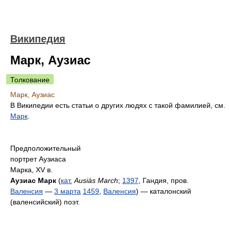
Википедия
Марк, Аузиас
Толкование
Марк, Аузиас
В Википедии есть статьи о других людях с такой фамилией, см.
Марк
.
Предположительный
портрет Аузиаса
Марка, XV в.
Аузиас Марк
(
кат.
Ausiàs March
;
1397
, Гандия, пров.
Валенсия
—
3 марта
1459
,
Валенсия
) — каталонский
(валенсийский) поэт.