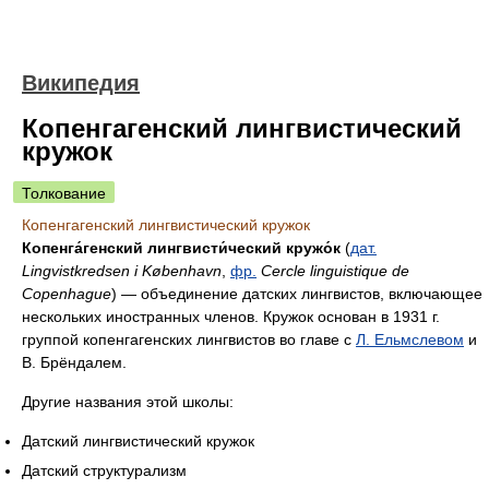
Википедия
Копенгагенский лингвистический
кружок
Толкование
Копенгагенский лингвистический кружок
Копенга́генский лингвисти́ческий кружо́к
(
дат.
Lingvistkredsen i København
,
фр.
Cercle linguistique de
Copenhague
) — объединение датских лингвистов, включающее
нескольких иностранных членов. Кружок основан в 1931 г.
группой копенгагенских лингвистов во главе с
Л. Ельмслевом
и
В. Брёндалем.
Другие названия этой школы:
Датский лингвистический кружок
Датский структурализм