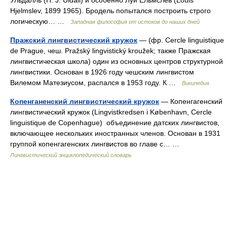
Ульдалль (Н. J. Uldall) и особенно Луи Ельмслев (Louis
Hjelmslev, 1899 1965). Бродель попытался построить строго
логическую… …
Западная философия от истоков до наших дней
Пражский лингвистический кружок
— (фр. Cercle linguistique
de Prague, чеш. Pražský lingvistický kroužek; также Пражская
лингвистическая школа) один из основных центров структурной
лингвистики. Основан в 1926 году чешским лингвистом
Вилемом Матезиусом, распался в 1953 году. К …
Википедия
Копенганенский лингвистический кружок
— Копенгагенский
лингвистический кружок (Lingvistkredsen i København, Cercle
linguistique de Copenhague) объединение датских лингвистов,
включающее нескольких иностранных членов. Основан в 1931
группой копенгагенских лингвистов во главе с… …
Лингвистический энциклопедический словарь