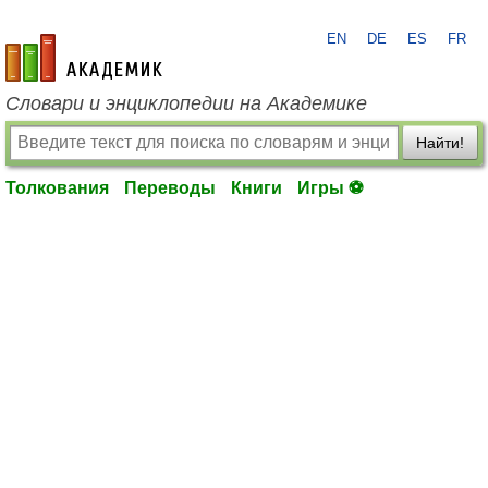
EN
DE
ES
FR
academic.ru
Словари и энциклопедии на Академике
Найти!
Толкования
Переводы
Книги
Игры ⚽