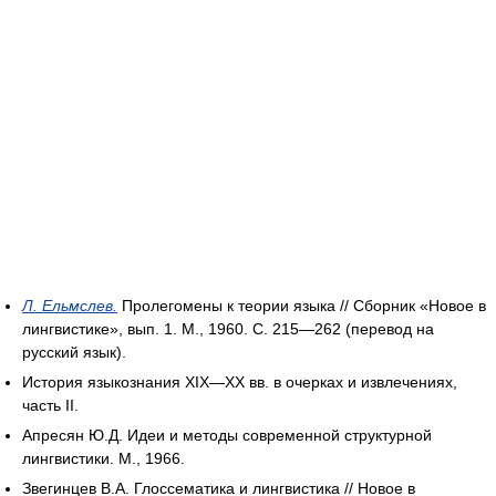
Л. Ельмслев.
Пролегомены к теории языка // Сборник «Новое в
лингвистике», вып. 1. М., 1960. С. 215—262 (перевод на
русский язык).
История языкознания XIX—XX вв. в очерках и извлечениях,
часть II.
Апресян Ю.Д. Идеи и методы современной структурной
лингвистики. М., 1966.
Звегинцев В.А. Глоссематика и лингвистика // Новое в