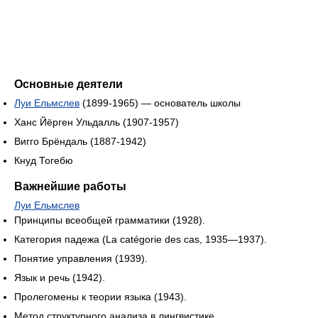
Основные деятели
Луи Ельмслев
(1899-1965) — основатель школы
Ханс Йёрген Ульдалль (1907-1957)
Вигго Брёндаль (1887-1942)
Кнуд Тогебю
Важнейшие работы
Луи Ельмслев
Принципы всеобщей грамматики (1928).
Категория падежа (
La catégorie des cas
, 1935—1937).
Понятие управления (1939).
Язык и речь (1942).
Пролегомены к теории языка (1943).
Метод структурного анализа в лингвистике.