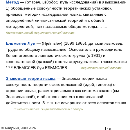
Метод
— (от греч. μέθοδος путь исследования) в языкознании
1) обобщённые совокупности теоретических установок,
приёмов, методик исследования языка, связанные с
определённой лингвистической теорией и с общей
методологией, так называемые общие методы.… …
Лингвистический энциклопедический словарь
Ельмслев Луи
— (Hjelmslev) (1899 1965), датский языковед.
Труды по общему языкознанию. Основатель и руководитель
Копенгагенского лингвистического кружка (с 1931) и
копенгагенской (датской) школы структурализма глоссематики.
* * * ЕЛЬМСЛЕВ Луи ЕЛЬМСЛЕВ… …
Энциклопедический словарь
Знаковые теории языка
— Знаковые теории языка
совокупность теоретических положений (идей, гипотез) о
строении языка, рассматриваемого как система знаков (см.
Знак языковой), и об отношении его к внеязыковой
действительности. З. т. я. не исчерпывают всех аспектов языка
…
Лингвистический энциклопедический словарь
© Академик, 2000-2026
18+