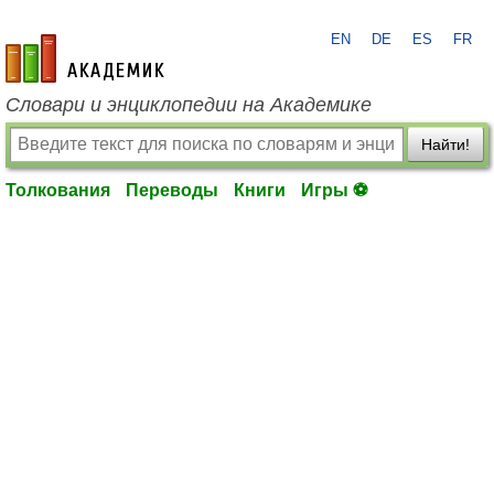
EN
DE
ES
FR
academic.ru
Словари и энциклопедии на Академике
Найти!
Толкования
Переводы
Книги
Игры ⚽