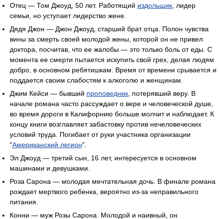
Отец — Том Джоуд, 50 лет. Работящий
издольщик
, лидер
семьи, но уступает лидерство жене.
Дядя Джон — Джон Джоуд, старший брат отца. Полон чувства
вины за смерть своей молодой жены, которой он не привел
доктора, посчитав, что ее жалобы — это только боль от еды. С
момента ее смерти пытается искупить свой грех, делая людям
добро, в основном ребятишкам. Время от времени срывается и
поддается своим слабостям к алкоголю и женщинам.
Джим Кейси — бывший
проповедник
, потерявший веру. В
начале романа часто рассуждает о вере и человеческой душе,
во время дороги в Калифорнию больше молчит и наблюдает. К
концу книги возглавляет забастовку против нечеловеческих
условий труда. Погибает от руки участника организации
"
Американский легион
".
Эл Джоуд — третий сын, 16 лет, интересуется в основном
машинами и девушками.
Роза Сарона — молодая мечтательная дочь. В финале романа
рождает мертвого ребенка, вероятно из-за неправильного
питания.
Конни — муж Розы Сарона. Молодой и наивный, он