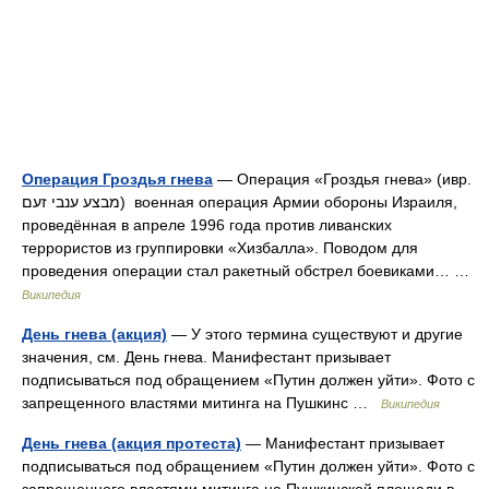
Операция Гроздья гнева
— Операция «Гроздья гнева» (ивр.
מבצע ענבי זעם‎) военная операция Армии обороны Израиля,
проведённая в апреле 1996 года против ливанских
террористов из группировки «Хизбалла». Поводом для
проведения операции стал ракетный обстрел боевиками… …
Википедия
День гнева (акция)
— У этого термина существуют и другие
значения, см. День гнева. Манифестант призывает
подписываться под обращением «Путин должен уйти». Фото с
запрещенного властями митинга на Пушкинс …
Википедия
День гнева (акция протеста)
— Манифестант призывает
подписываться под обращением «Путин должен уйти». Фото с