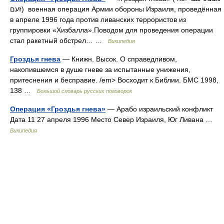
זעם) военная операция Армии обороны Израиля, проведённая
в апреле 1996 года против ливанских террористов из
группировки «Хизбалла».Поводом для проведения операции
стал ракетный обстрел… …
Википедия
Гроздья гнева
— Книжн. Высок. О справедливом,
накопившемся в душе гневе за испытанные унижения,
притеснения и бесправие. /em> Восходит к Библии. БМС 1998,
138 …
Большой словарь русских поговорок
Операция «Гроздья гнева»
— Арабо израильский конфликт
Дата 11 27 апреля 1996 Место Север Израиля, Юг Ливана …
Википедия