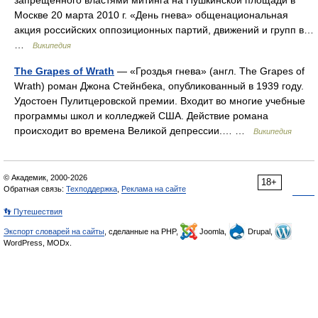
запрещенного властями митинга на Пушкинской площади в
Москве 20 марта 2010 г. «День гнева» общенациональная
акция российских оппозиционных партий, движений и групп в…
…
Википедия
The Grapes of Wrath
— «Гроздья гнева» (англ. The Grapes of
Wrath) роман Джона Стейнбека, опубликованный в 1939 году.
Удостоен Пулитцеровской премии. Входит во многие учебные
программы школ и колледжей США. Действие романа
происходит во времена Великой депрессии.… …
Википедия
© Академик, 2000-2026
18+
Обратная связь:
Техподдержка
,
Реклама на сайте
👣 Путешествия
Экспорт словарей на сайты
, сделанные на PHP,
Joomla,
Drupal,
WordPress, MODx.