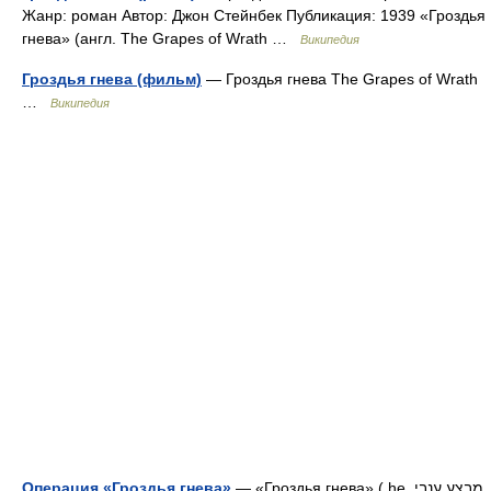
Жанр: роман Автор: Джон Стейнбек Публикация: 1939 «Гроздья
гнева» (англ. The Grapes of Wrath …
Википедия
Гроздья гнева (фильм)
— Гроздья гнева The Grapes of Wrath
…
Википедия
Операция «Гроздья гнева»
— «Гроздья гнева» ( he. מבצע ענבי