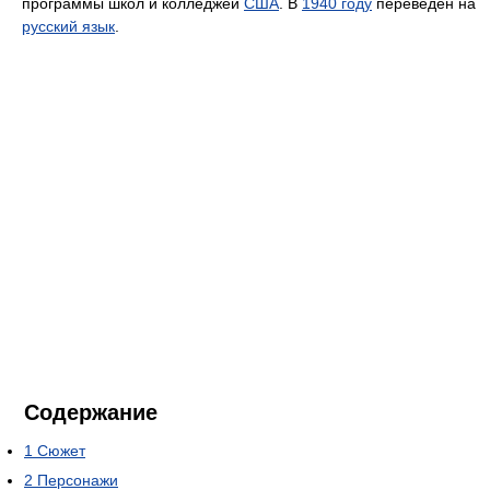
программы школ и колледжей
США
. В
1940 году
переведён на
русский язык
.
Содержание
1
Сюжет
2
Персонажи