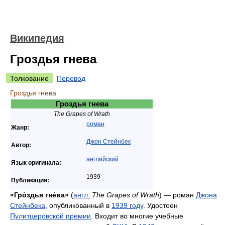
Википедия
Гроздья гнева
Толкование
Перевод
Гроздья гнева
Гроздья гнева
The Grapes of Wrath
роман
Жанр:
Джон Стейнбек
Автор:
английский
Язык оригинала:
1939
Публикация:
«Гро́здья гне́ва»
(
англ.
The Grapes of Wrath
) — роман
Джона
Стейнбека
, опубликованный в
1939 году
. Удостоен
Пулитцеровской премии
. Входит во многие учебные