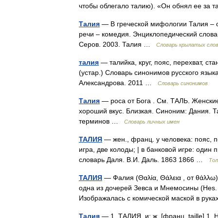
чтобы облегало талию). «Он обнял ее за
Талия
— В греческой мифологии Талия – о
речи – комедия. Энциклопедический слова
Серов. 2003. Талия …
Словарь крылатых слов
талия
— талийка, круг, пояс, перехват, ст
(устар.) Словарь синонимов русского языка
Александрова. 2011 …
Словарь синонимов
Талия
— роса от Бога . См. ТАЛЬ. Женск
хороший вкус. Близкая. Синоним: Дания. 
терминов …
Словарь личных имен
ТАЛИЯ
— жен., франц. у человека: пояс, пе
игра, две колоды; | в банковой игре: один
словарь Даля. В.И. Даль. 1863 1866 …
Тол
ТАЛИЯ
— Фалия (Θαλία, Θάλεια , от θάλλω)
одна из дочерей Зевса и Мнемосины (Hes. 
Изображалась с комической маской в ру
Талия
— 1. ТАЛИЯ, и; ж. [франц. taille] 1