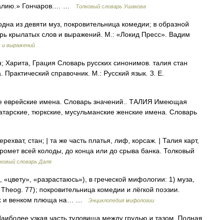
 талию.» Гончаров.… …
Толковый словарь Ушакова
дна из девяти муз, покровительница комедии; в образной
рь крылатых слов и выражений. М.: «Локид Пресс». Вадим
 и выражений
ан; Харита, Грация Словарь русских синонимов. талия стан
. Практический справочник. М.: Русский язык. З. Е.
ие еврейские имена. Словарь значений.. ТАЛИЯ Имеющая
Татарские, тюркские, мусульманские женские имена. Словарь
рехват, стан; | та же часть платья, лиф, корсаж. | Талия карт,
 промет всей колоды, до конца или до срыва банка. Толковый
ковый словарь Даля
, «цвету», «разрастаюсь»), в греческой мифологии: 1) муза,
Theog. 77); покровительница комедии и лёгкой поэзии.
ках и венком плюща на… …
Энциклопедия мифологии
. Наиболее узкая часть туловища между грудью и тазом. Полная