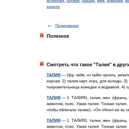
астероид
,
богиня
,
грация
,
имя
,
комедия
,
к
харита
Полигимния
Полезное
Смотреть что такое "Талия" в друг
ТАЛИЯ
— (фр. taille, от tailler кроить, рез
корсаж. 2) талия карт, игра, для колоды. 3) т
покровительница комедии и водевиля. 4
ТАЛИЯ
— 1. ТАЛИЯ1, талии, жен. (франц. t
животом, пояс. Узкая талия. Тонкая талия. 
чтобы облегало талию). «Он обнял ее за
ТАЛИЯ
— 1. ТАЛИЯ1, талии, жен. (франц. t
животом, пояс. Узкая талия. Тонкая талия. 