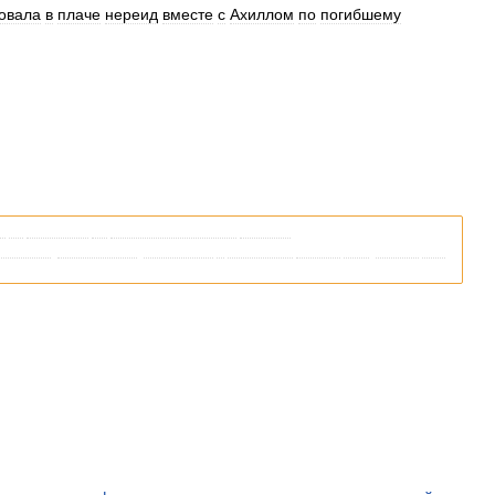
вовала
в
плаче
нереид
вместе
с
Ахиллом
по
погибшему
я
со
ссылками
на
соответствующие
статьи
.
кипедии
,
пожалуйста
,
вернитесь
и
уточните
ссылку
так
,
чтобы
она