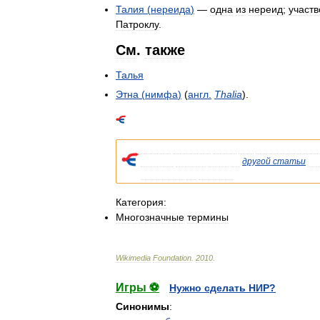
Талия
(
нереида
)
—
одна
из
нереид
;
участ
Патроклу
.
См
.
также
Талья
Этна
(
нимфа
)
(
англ
.
Thalia
).
Список
значений
слова
или
словосочетани
Если
вы
попали
сюда
из
другой
статьи
Ви
указывала
на
статью
.
Категория:
Многозначные
термины
Wikimedia
Foundation
.
2010
.
Игры ⚽
Нужно сделать НИР?
Синонимы
: