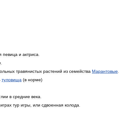
я
певица
и
актриса
.
е
.
ольных
травянистых
растений
из
семейства
Марантовые
.
ь
туловища
(
в
норме
)
глии
в
средние
века
.
играх
тур
игры
,
или
сдвоенная
колода
.