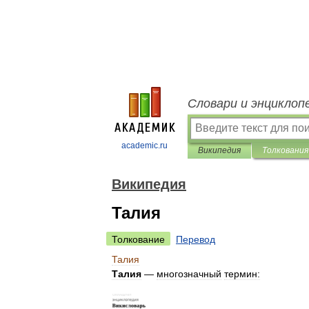
Словари и энциклоп
academic.ru
Википедия
Толкования
Википедия
Талия
Толкование
Перевод
Талия
Талия
—
многозначный
термин: