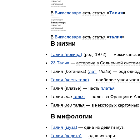
В
Викисловаре
есть
статья
«
Талия
»
В
Викисловаре
есть
статья
«
талия
»
В
жизни
Талия
(
певица
)
(
род
.
1972
) —
мексиканска
23
Талия
—
астероид
в
Солнечной
систем
Талия
(
ботаника
) (
лат
.
Thalia
) —
род
однод
Талия
(
часть
тела
)
—
наиболее
узкая
част
Талия
(
платье
) —
часть
платья
Талия
или
талья
—
налог
во
Франции
и
Ан
Талия
или
талья
—
в
некоторых
карточных
В
мифологии
Талия
(
муза
)
—
одна
из
девяти
муз
.
Талия
(
харита
)
—
одна
из
харит
.