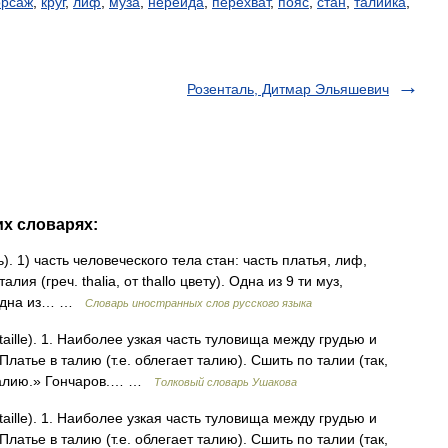
орсаж
,
круг
,
лиф
,
муза
,
нереида
,
перехват
,
пояс
,
стан
,
талийка
,
Розенталь, Дитмар Эльяшевич
их словарях:
ать). 1) часть человеческого тела стан: часть платья, лиф,
алия (греч. thalia, от thallo цвету). Одна из 9 ти муз,
) одна из… …
Словарь иностранных слов русского языка
aille). 1. Наиболее узкая часть туловища между грудью и
Платье в талию (т.е. облегает талию). Сшить по талии (так,
 талию.» Гончаров.… …
Толковый словарь Ушакова
aille). 1. Наиболее узкая часть туловища между грудью и
Платье в талию (т.е. облегает талию). Сшить по талии (так,