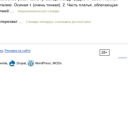
а талию. Осиная т. (очень тонкая). 2. Часть платья, облегающая
 талией …
Энциклопедический словарь
. перехват …
Словарь-тезаурус синонимов русской речи
ка
,
Реклама на сайте
18+
omla,
Drupal,
WordPress, MODx.