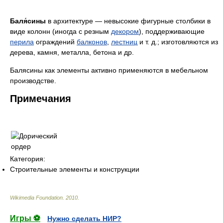
Баля́сины
в архитектуре — невысокие фигурные столбики в
виде колонн (иногда с резным
декором
), поддерживающие
перила
ограждений
балконов
,
лестниц
и т. д.; изготовляются из
дерева, камня, металла, бетона и др.
Балясины как элементы активно применяются в мебельном
производстве.
Примечания
Категория:
Строительные элементы и конструкции
Wikimedia Foundation
.
2010
.
Игры ⚽
Нужно сделать НИР?