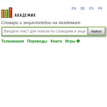
EN
DE
ES
FR
academic.ru
Словари и энциклопедии на Академике
Найти!
Толкования
Переводы
Книги
Игры ⚽