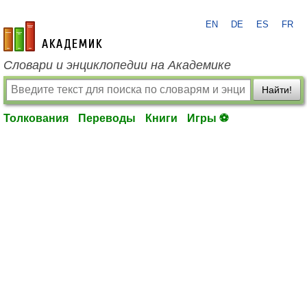
EN
DE
ES
FR
academic.ru
Словари и энциклопедии на Академике
Найти!
Толкования
Переводы
Книги
Игры ⚽