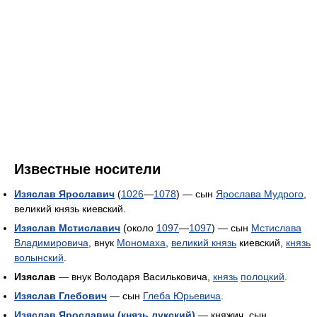
Известные носители
Изяслав Ярославич
(
1026
—
1078
) — сын
Ярослава Мудрого
,
великий князь киевский.
Изяслав Мстиславич
(около
1097
—
1097
) — сын
Мстислава
Владимировича
, внук
Мономаха
,
великий князь
киевский,
князь
волынский
.
Изяслав
— внук Володаря Васильковича,
князь
полоцкий
.
Изяслав Глебович
— сын
Глеба Юрьевича
.
Изяслав Ярославич (князь лукский)
— княжич, сын