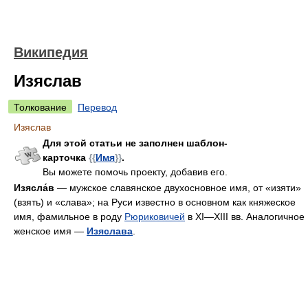
Википедия
Изяслав
Толкование
Перевод
Изяслав
Для этой статьи не заполнен шаблон-
карточка
{{
Имя
}}
.
Вы можете помочь проекту, добавив его.
Изясла́в
— мужское славянское двухосновное имя, от «изяти»
(взять) и «слава»; на Руси известно в основном как княжеское
имя, фамильное в роду
Рюриковичей
в XI—XIII вв. Аналогичное
женское имя —
Изяслава
.