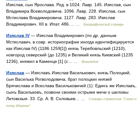
Изяслав, сын Ярослава. Род. в 1024. Лавр. 145. Изяслав, сын
Владимира Всеволодовича. 1096. Лавр. 228. Изяслав, сын
Мстислава Владимировича. 1127. Лавр. 283. Изяслав
Владимирович. XII в. Ипат. 486.… …
Биографический словарь
Изяслав IV
— Изяслав Владимирович (по др. данным
Мстиславич, в совр. историографии иногда идентифицируется
как Изяслав IV) (1186 1259[1]) князь Теребовльский (1210),
новгород северский (до 1235) и Великий князь Киевский (1235
1236), княжил в Каменце.[1] (с… …
Википедия
Изяслав
— Изяславъ Изяслав Василькович, князь Полоцкий,
сын Василька Рогволодовича, брат полоцких князей
Брячислава и Всеслава Васильковичей (1): Единъ же Изяславъ,
сынъ Васильковъ, позвони своими острыми мечи о шеломы
Литовскыя. 33. Ср. А. В. Соловьев… …
Словарь-справочник "Слово о
полку Игореве"