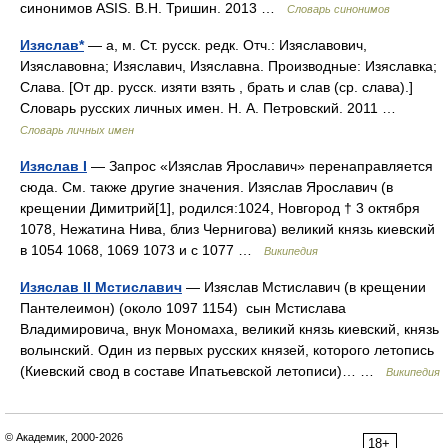
синонимов ASIS. В.Н. Тришин. 2013 …
Словарь синонимов
Изяслав*
— а, м. Ст. русск. редк. Отч.: Изяславович,
Изяславовна; Изяславич, Изяславна. Производные: Изяславка;
Слава. [От др. русск. изяти взять , брать и слав (ср. слава).]
Словарь русских личных имен. Н. А. Петровский. 2011 …
Словарь личных имен
Изяслав I
— Запрос «Изяслав Ярославич» перенаправляется
сюда. Cм. также другие значения. Изяслав Ярославич (в
крещении Димитрий[1], родился:1024, Новгород † 3 октября
1078, Нежатина Нива, близ Чернигова) великий князь киевский
в 1054 1068, 1069 1073 и с 1077 …
Википедия
Изяслав II Мстиславич
— Изяслав Мстиславич (в крещении
Пантелеимон) (около 1097 1154) сын Мстислава
Владимировича, внук Мономаха, великий князь киевский, князь
волынский. Один из первых русских князей, которого летопись
(Киевский свод в составе Ипатьевской летописи)… …
Википедия
© Академик, 2000-2026
18+