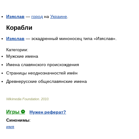
Изяслав
—
город
на
Украине
.
Корабли
Изяслав
— эскадренный миноносец типа «Изяслав».
Категории:
Мужские имена
Имена славянского происхождения
Страницы неоднозначностей имён
Древнерусские общеславянские имена
Wikimedia Foundation
.
2010
.
Игры ⚽
Нужен реферат?
Синонимы
:
имя