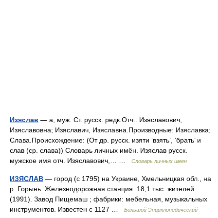
Изяслав
— а, муж. Ст. русск. редк.Отч.: Изяславович,
Изяславовна; Изяславич, Изяславна.Производные: Изяславка;
Слава.Происхождение: (От др. русск. изяти ‘взять’, ‘брать’ и
слав (ср. слава)) Словарь личных имён. Изяслав русск.
мужское имя отч. Изяславович,… …
Словарь личных имен
ИЗЯСЛАВ
— город (с 1795) на Украине, Хмельницкая обл., на
р. Горынь. Железнодорожная станция. 18,1 тыс. жителей
(1991). Завод Пищемаш ; фабрики: мебельная, музыкальных
инструментов. Известен с 1127 …
Большой Энциклопедический