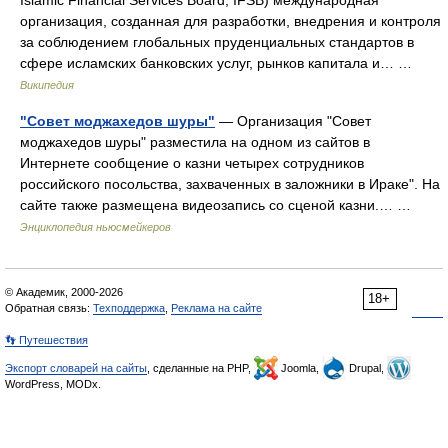
Islamic Financial Services Board, IFSB) международная
организация, созданная для разработки, внедрения и контроля
за соблюдением глобальных пруденциальных стандартов в
сфере исламских банковских услуг, рынков капитала и… …
Википедия
"Совет моджахедов шуры"
— Организация "Совет
моджахедов шуры" разместила на одном из сайтов в
Интернете сообщение о казни четырех сотрудников
российского посольства, захваченных в заложники в Ираке". На
сайте также размещена видеозапись со сценой казни.… …
Энциклопедия ньюсмейкеров
© Академик, 2000-2026
18+
Обратная связь:
Техподдержка
,
Реклама на сайте
👣 Путешествия
Экспорт словарей на сайты
, сделанные на PHP,
Joomla,
Drupal,
WordPress, MODx.