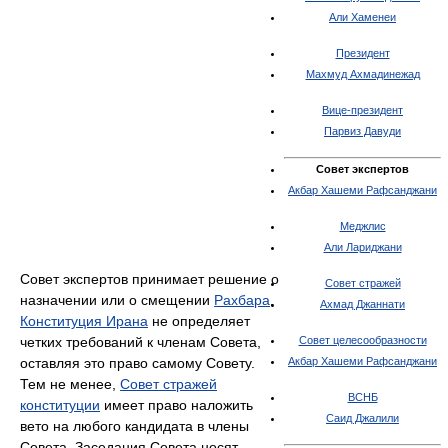
Али Хаменеи
Президент
Махмуд Ахмадинежад
Вице-президент
Парвиз Давуди
Совет экспертов
Акбар Хашеми Рафсанджани
Меджлис
Али Лариджани
Совет экспертов принимает решение о
Совет стражей
назначении или о смещении
Рахбара
.
Ахмад Джаннати
Конституция Ирана
не определяет
четких требований к членам Совета,
Совет целесообразности
оставляя это право самому Совету.
Акбар Хашеми Рафсанджани
Тем не менее,
Совет стражей
ВСНБ
конституции
имеет право наложить
Саид Джалили
вето на любого кандидата в члены
Совета. Заседания Совета носят