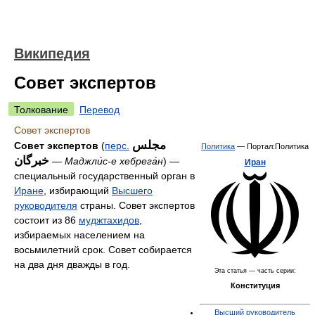
Википедия
Совет экспертов
Толкование
Перевод
Совет экспертов
مجلس
Совет экспертов
(
перс.
Политика
— Портал:Политика
خبرگان
‎ —
Маджли́с-е хебрега́н
) —
Иран
специальный государственный орган в
Иране
, избирающий
Высшего
руководителя
страны. Совет экспертов
состоит из 86
муджтахидов
,
избираемых населением на
восьмилетний срок. Совет собирается
на два дня дважды в год.
Эта статья — часть серии:
Конституция
Высший руководитель