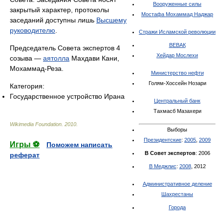
Вооруженные силы
закрытый характер, протоколы
Мостафа Мохаммад Наджар
заседаний доступны лишь
Высшему
руководителю
.
Стражи Исламской революции
ВЕВАК
Председатель Совета экспертов 4
Хейдар Мослехи
созыва —
аятолла
Махдави Кани,
Мохаммад-Реза.
Министерство нефти
Голям-Хоссейн Нозари
Категория:
Государственное устройство Ирана
Центральный банк
Тахмасб Мазахери
Wikimedia Foundation
.
2010
.
Выборы
Президентские
:
2005
,
2009
Игры ⚽
Поможем написать
В Совет экспертов
: 2006
реферат
В Меджлис
:
2008
, 2012
Административное деление
Шахрестаны
Города