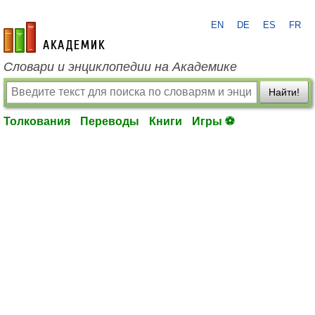
EN
DE
ES
FR
academic.ru
Словари и энциклопедии на Академике
Найти!
Толкования
Переводы
Книги
Игры ⚽