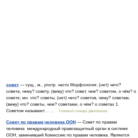
совет
— сущ., м., употр. часто Морфология: (нет) чего?
совета, чему? совету, (вижу) что? совет, чем? советом, о чём? о
совете; мн. что? советы, (нет) чего? советов, чему? советам,
(вижу) что? советы, чем? советами, о чём? о советах 1.
Советом называют… …
Толковый словарь Дмитриева
Совет по правам человека ООН
— Совет по правам
человека международный правозащитный орган в системе
ООН, заменивший Комиссию по правам человека. Является