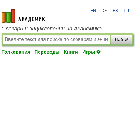
EN
DE
ES
FR
academic.ru
Словари и энциклопедии на Академике
Найти!
Толкования
Переводы
Книги
Игры ⚽