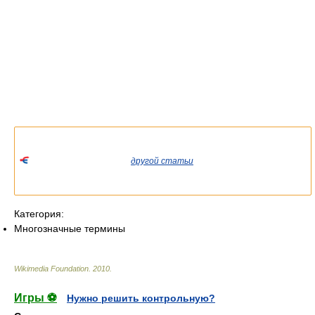
Список значений слова или словосочетания со ссылками на
соответствующие статьи.
Если вы попали сюда из
другой статьи
Википедии, пожалуйста,
вернитесь и уточните ссылку так, чтобы она указывала на
статью.
Категория:
Многозначные термины
Wikimedia Foundation
.
2010
.
Игры ⚽
Нужно решить контрольную?