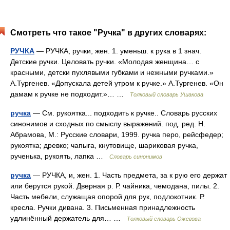
Смотреть что такое "Ручка" в других словарях:
РУЧКА
— РУЧКА, ручки, жен. 1. уменьш. к рука в 1 знач.
Детские ручки. Целовать ручки. «Молодая женщина… с
красными, детски пухлявыми губками и нежными ручками.»
А.Тургенев. «Допускала детей утром к ручке.» А.Тургенев. «Он
дамам к ручке не подходит.»… …
Толковый словарь Ушакова
ручка
— См. рукоятка... подходить к ручке.. Словарь русских
синонимов и сходных по смыслу выражений. под. ред. Н.
Абрамова, М.: Русские словари, 1999. ручка перо, рейсфедер;
рукоятка; древко; чапыга, кнутовище, шариковая ручка,
рученька, рукоять, лапка …
Словарь синонимов
ручка
— РУЧКА, и, жен. 1. Часть предмета, за к рую его держат
или берутся рукой. Дверная р. Р. чайника, чемодана, пилы. 2.
Часть мебели, служащая опорой для рук, подлокотник. Р.
кресла. Ручки дивана. 3. Письменная принадлежность
удлинённый держатель для… …
Толковый словарь Ожегова