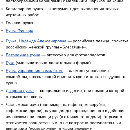
пастообразными чернилами) с маленьким шариком на конце.
Капиллярная ручка — инструмент для выполнения точных
чертёжных работ.
Гелевая ручка
Ручка Фишера
Ручка, Надежда Александровна
— российская певица, солистка
российской женской группы «Блестящие».
Батарейная ручка
— аксессуар для фотоаппаратов.
Рука
(уменьшительно-ласкательная форма)
Ручка управления самолётом
— элемент управления
самолётом, позволяющий изменять крен и тангаж воздушного
судна.
Дверная ручка
— специальное изделие, при помощи которой
открывается дверь.
Часть механизма (например, патефона, мясорубки,
кофемолки, дрели), служащая для приведения его в действие
человеком при помощи рук (в отличие от педали); от рычага
отличается вращательным, а не возвратно-поступательным
движением (ручку
крутят
, а рычаг
качают
);