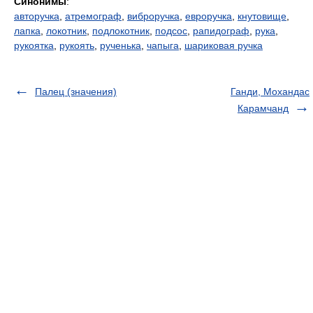
Синонимы
:
авторучка
,
атремограф
,
виброручка
,
евроручка
,
кнутовище
,
лапка
,
локотник
,
подлокотник
,
подсос
,
рапидограф
,
рука
,
рукоятка
,
рукоять
,
рученька
,
чапыга
,
шариковая ручка
Палец (значения)
Ганди, Мохандас
Карамчанд