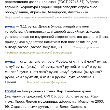
перемещения дверей или окон. [ГОСТ 27246 87] Рубрика
термина: Фурнитура Рубрики энциклопедии: Абразивное
оборудование, Абразивы, Автодороги, Автотехника …
Энциклопедия терминов, определений и пояснений строительных материалов
ручка
— 3.11 ручка: Деталь (управляющий элемент)
устройства «Антипаника» для дверей аварийных выходов,
установленная на внутренней стороне полотна дверного блока,
приводимая в действие нажатием или поворотом ее для
вывода засова (засова защелки) из… …
Словарь-справочник
терминов нормативно-технической документации
ручка
— сущ., ж., употр. часто Морфология: (нет) чего? ручки,
чему? ручке, (вижу) что? ручку, чем? ручкой, о чём? о ручке;
мн. что? ручки, (нет) чего? ручек, чему? ручкам, (вижу) что?
ручки, чем? ручками, о чём? о ручках рука человека 1.
Ручкой… …
Толковый словарь Дмитриева
РУЧКА
— Богородицына ручка. Кар. Лечебная трава
(желудочное средство). СРГК 5, 586. Золотая ручка. Жарг.
угол., Прост. Ловкая мошенница, аферистка. Мокиенко 2003,
99. Отдать тёплыми ручками что. Волог. Охотно, с