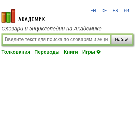
EN
DE
ES
FR
academic.ru
Словари и энциклопедии на Академике
Найти!
Толкования
Переводы
Книги
Игры ⚽