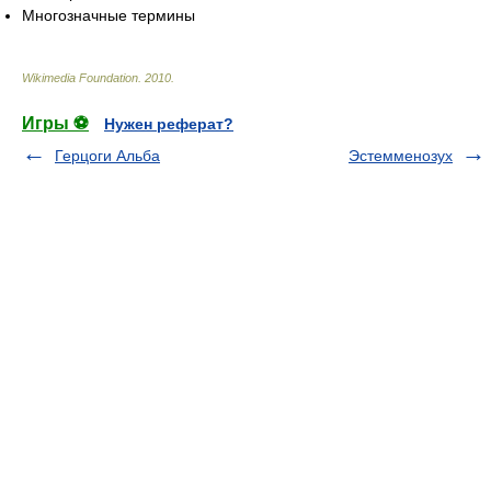
Многозначные термины
Wikimedia Foundation
.
2010
.
Игры ⚽
Нужен реферат?
Герцоги Альба
Эстемменозух