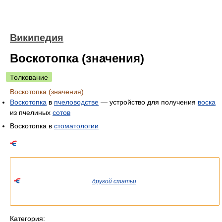
Википедия
Воскотопка (значения)
Толкование
Воскотопка (значения)
Воскотопка
в
пчеловодстве
— устройство для получения
воска
из пчелиных
сотов
Воскотопка в
стоматологии
Список значений слова или словосочетания со ссылками на
соответствующие статьи.
Если вы попали сюда из
другой статьи
Википедии, пожалуйста,
вернитесь и уточните ссылку так, чтобы она указывала на
статью.
Категория: