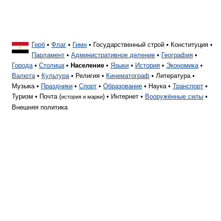
Герб
•
Флаг
•
Гимн
• Государственный строй • Конституция •
Парламент
•
Административное деление
•
География
•
Города
•
Столица
•
Население
•
Языки
•
История
•
Экономика
•
Валюта
•
Культура
• Религия •
Кинематограф
• Литература •
Музыка •
Праздники
•
Спорт
•
Образование
• Наука •
Транспорт
•
Туризм • Почта (
) • Интернет •
Вооружённые силы
•
история и марки
Внешняя политика