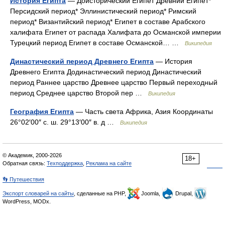
История Египта
— Доисторический Египет Древний Египет*
Персидский период* Эллинистический период* Римский
период* Византийский период* Египет в составе Арабского
халифата Египет от распада Халифата до Османской империи
Турецкий период Египет в составе Османской… …
Википедия
Династический период Древнего Египта
— История
Древнего Египта Додинастический период Династический
период Раннее царство Древнее царство Первый переходный
период Среднее царство Второй пер …
Википедия
География Египта
— Часть света Африка, Азия Координаты
26°02′00″ с. ш. 29°13′00″ в. д …
Википедия
© Академик, 2000-2026
18+
Обратная связь:
Техподдержка
,
Реклама на сайте
👣 Путешествия
Экспорт словарей на сайты
, сделанные на PHP,
Joomla,
Drupal,
WordPress, MODx.