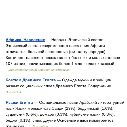
Африка. Население
— Народы. Этнический состав
Этнический состав современного населения Африки
отличается большой сложностью (см. карту народов).
Континент населяет несколько сот больших и малых этносов.
107 из них, насчитывающих более 1 млн. человек каждый,… …
Энциклопедический справочник «Африка»
Костюм Древнего Египта
— Одежда мужчин и женщин
разных социальных слоёв Древнего Египта Содержание …
Википедия
Языки Египта
— Официальные языки Арабский литературный
язык Языки меньшинств Саиди (29%), бедуинский (1.6%),
суданский (0.6%), домари (0.3%), нубийские языки (0.3%),
беджа (0.1%), сиви, другие Основные языки иммигрантов
греческий …
Википедия