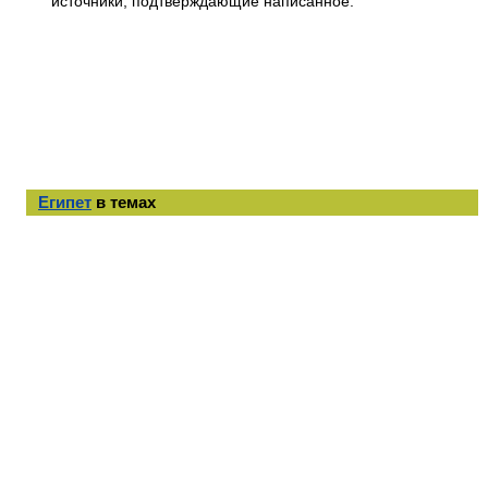
источники, подтверждающие написанное.
Египет
в темах