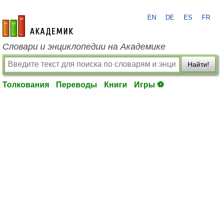
EN
DE
ES
FR
academic.ru
Словари и энциклопедии на Академике
Найти!
Толкования
Переводы
Книги
Игры ⚽