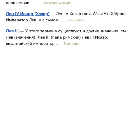
прошествии… …
Все монархи мира
Лев IV Исавр (Хазар)
— Лев IV Хазар греч. Λέων Δ o Χάζαρος
Император Лев IV с сыном …
Википедия
Лев III
— У этого термина существуют и другие значения, см.
Лев (значения). Лев III (папа римский) Лев III Исавр,
византийский император …
Википедия