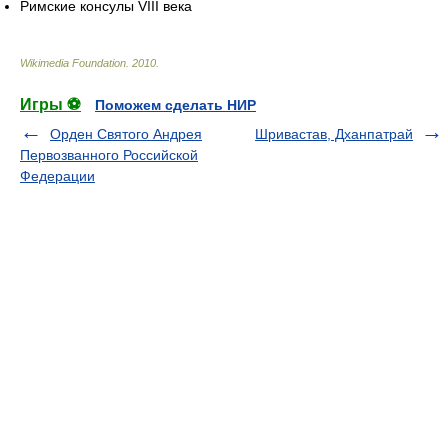
Римские консулы VIII века
Wikimedia Foundation
.
2010
.
Игры ⚽
Поможем сделать НИР
Орден Святого Андрея
Шривастав, Дханпатрай
Первозванного Российской
Федерации