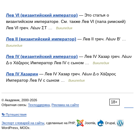
Лев VI (византийский император)
— Это статья о
византийском императоре. См. также Лев VI (папа римский)
Лев VI греч. Λέων ΣΤ …
Википедия
Лев II (византийский император)
— Лев II греч. Λέων Β′ …
Википедия
Лев IV (византийский император)
— Лев IV Хазар греч. Λέων
Δ o Χάζαρος Император Лев IV с сыном …
Википедия
Лев IV Хазарин
— Лев IV Хазар греч. Λέων Δ o Χάζαρος
Император Лев IV с сыном …
Википедия
© Академик, 2000-2026
18+
Обратная связь:
Техподдержка
,
Реклама на сайте
👣 Путешествия
Экспорт словарей на сайты
, сделанные на PHP,
Joomla,
Drupal,
WordPress, MODx.