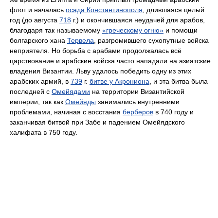
флот и началась
осада Константинополя
, длившаяся целый
год (до августа
718
г.) и окончившаяся неудачей для арабов,
благодаря так называемому
«греческому огню»
и помощи
болгарского хана
Тервела
, разгромившего сухопутные войска
неприятеля. Но борьба с арабами продолжалась всё
царствование и арабские войска часто нападали на азиатские
владения Византии. Льву удалось победить одну из этих
арабских армий, в
739
г.
битве у Акрониона
, и эта битва была
последней с
Омейядами
на территории Византийской
империи, так как
Омейяды
занимались внутренними
проблемами, начиная с восстания
берберов
в 740 году и
заканчивая битвой при Забе и падением Омейядского
халифата в 750 году.