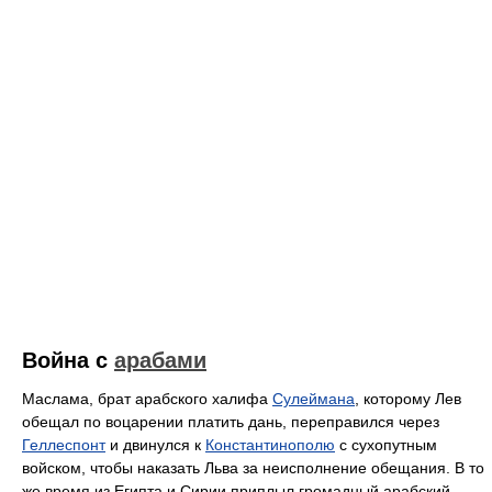
Война с
арабами
Маслама, брат арабского халифа
Сулеймана
, которому Лев
обещал по воцарении платить дань, переправился через
Геллеспонт
и двинулся к
Константинополю
с сухопутным
войском, чтобы наказать Льва за неисполнение обещания. В то
же время из Египта и Сирии приплыл громадный арабский