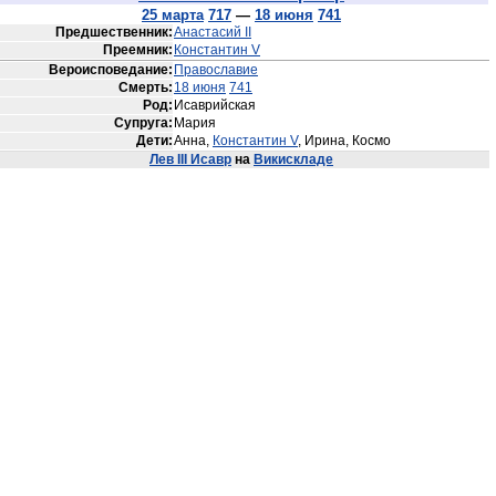
25 марта
717
—
18 июня
741
Предшественник:
Анастасий II
Преемник:
Константин V
Вероисповедание:
Православие
Смерть:
18 июня
741
Род:
Исаврийская
Супруга:
Мария
Дети:
Анна,
Константин V
, Ирина, Космо
Лев III Исавр
на
Викискладе