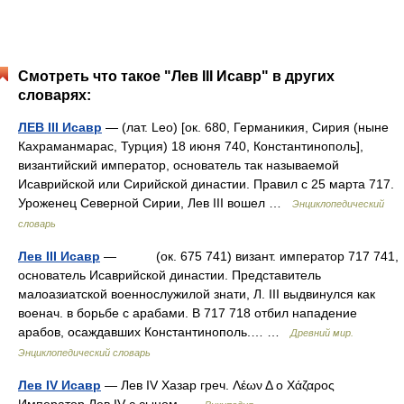
Смотреть что такое "Лев III Исавр" в других
словарях:
ЛЕВ III Исавр
— (лат. Leo) [ок. 680, Германикия, Сирия (ныне
Кахраманмарас, Турция) 18 июня 740, Константинополь],
византийский император, основатель так называемой
Исаврийской или Сирийской династии. Правил с 25 марта 717.
Уроженец Северной Сирии, Лев III вошел …
Энциклопедический
словарь
Лев III Исавр
— (ок. 675 741) визант. император 717 741,
основатель Исаврийской династии. Представитель
малоазиатской военнослужилой знати, Л. III выдвинулся как
военач. в борьбе с арабами. В 717 718 отбил нападение
арабов, осаждавших Константинополь.… …
Древний мир.
Энциклопедический словарь
Лев IV Исавр
— Лев IV Хазар греч. Λέων Δ o Χάζαρος
Император Лев IV с сыном …