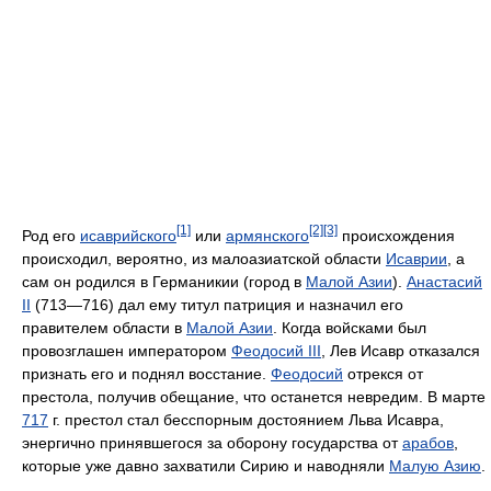
[1]
[2]
[3]
Род его
исаврийского
или
армянского
происхождения
происходил, вероятно, из малоазиатской области
Исаврии
, а
сам он родился в Германикии (город в
Малой Азии
).
Анастасий
II
(713—716) дал ему титул патриция и назначил его
правителем области в
Малой Азии
. Когда войсками был
провозглашен императором
Феодосий III
, Лев Исавр отказался
признать его и поднял восстание.
Феодосий
отрекся от
престола, получив обещание, что останется невредим. В марте
717
г. престол стал бесспорным достоянием Льва Исавра,
энергично принявшегося за оборону государства от
арабов
,
которые уже давно захватили Сирию и наводняли
Малую Азию
.