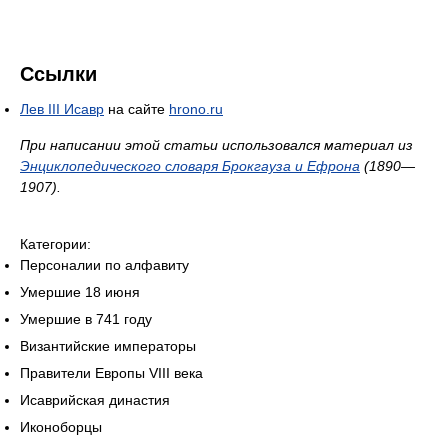
Ссылки
Лев III Исавр
на сайте
hrono.ru
При написании этой статьи использовался материал из
Энциклопедического словаря Брокгауза и Ефрона
(1890—
1907).
Категории:
Персоналии по алфавиту
Умершие 18 июня
Умершие в 741 году
Византийские императоры
Правители Европы VIII века
Исаврийская династия
Иконоборцы