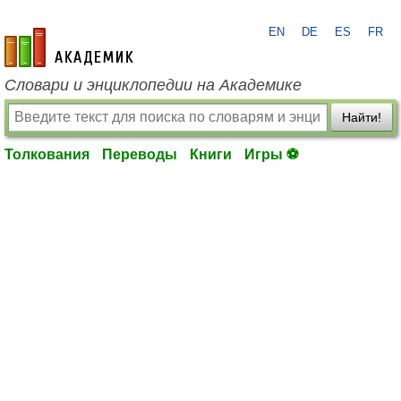
EN
DE
ES
FR
academic.ru
Словари и энциклопедии на Академике
Найти!
Толкования
Переводы
Книги
Игры ⚽