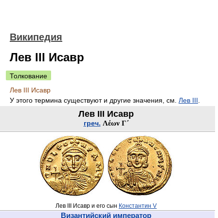
Википедия
Лев III Исавр
Толкование
Лев III Исавр
У этого термина существуют и другие значения, см.
Лев III
.
Лев III Исавр
греч.
Λέων Γ΄
Лев III Исавр и его сын
Константин V
Византийский император