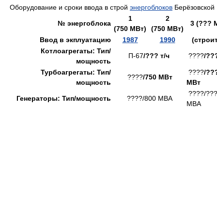
Оборудование и сроки ввода в строй
энергоблоков
Берёзовской
1
2
№ энергоблока
3 (??? 
(750 МВт)
(750 МВт)
Ввод в экплуатацию
1987
1990
(строи
Котлоагрегаты: Тип/
П-67
/??? т/ч
????
/???
мощность
Турбоагрегаты: Тип/
????
/??
????
/750 МВт
мощность
МВт
????/??
Генераторы: Тип/мощность
????/800 МВА
МВА