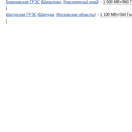
Березовская ГРЭС
(
Шарыпово
,
Красноярский край
)
·
1 500 МВт
/
860 Г
|
Шатурская ГРЭС
(
Шатура
,
Московская область
)
·
1 100 МВт
/
344 Гк
|