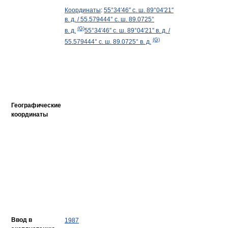
Координаты
:
55°34′46″ с. ш.
89°04′21″
в. д.
/
55.579444° с. ш.
89.0725°
(G)
в. д.
55°34′46″ с. ш.
89°04′21″ в. д.
/
(G)
55.579444° с. ш.
89.0725° в. д.
Географические
координаты
Ввод в
1987