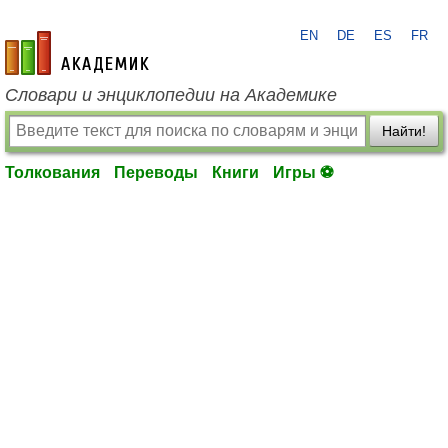
EN
DE
ES
FR
academic.ru
Словари и энциклопедии на Академике
Найти!
Толкования
Переводы
Книги
Игры ⚽