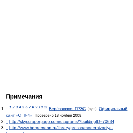
Примечания
1
2
3
4
5
6
7
8
9
10
11
↑
Берёзовская ГРЭС
.
Официальный
(рус.)
сайт «ОГК-4»
.
Проверено 18 ноября 2008.
↑
http://skyscraperpage.com/diagrams/?buildingID=70684
↑
http://www.bergemann.ru/library/pressa/modernizaciya-