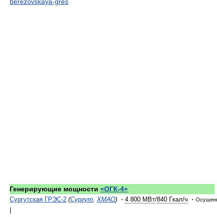
berezovskaya-gres
Генерирующие мощности
«ОГК-4»
Сургутская ГРЭС-2
(
Сургут
,
ХМАО
)
·
4 800 МВт
/
840 Гкал/ч
·
Осушен
|