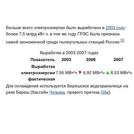
Больше всего электроэнергии было выработано в
2003 году
:
более 7,5 млрд кВт·ч, в том же году ГРЭС была признана
[1]
самой экономичной среди пылеугольных станций России.
Выработка в 2003-2007 годах
Показатель
2003
2006
2007
Выработка
▼
▲
электроэнергии
7,56 МВт*ч
6,92 МВт*ч
8,53 МВт*ч
фактическая
Для охлаждения используется Берешское водохранилище на
реке Береш (бассейн
Чулыма
, правого притока
Оби
).