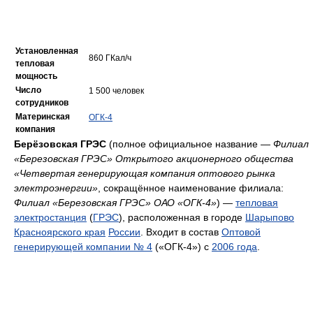
Установленная
860 ГКал/ч
тепловая
мощность
Число
1 500 человек
сотрудников
Материнская
ОГК-4
компания
Берёзовская ГРЭС
(полное официальное название —
Филиал
«Березовская ГРЭС» Открытого акционерного общества
«Четвертая генерирующая компания оптового рынка
электроэнергии»
, сокращённое наименование филиала:
Филиал «Березовская ГРЭС» ОАО «ОГК-4»
) —
тепловая
электростанция
(
ГРЭС
), расположенная в городе
Шарыпово
Красноярского края
России
. Входит в состав
Оптовой
генерирующей компании № 4
(«ОГК-4») с
2006 года
.