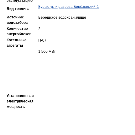
эксплуатацию
Бурые угли
разреза Берёзовский-1
Вид топлива
Источник
Берешское водохранилище
водозабора
Количество
2
энергоблоков
Котельные
П-67
агрегаты
1 500 МВт
Установленная
электрическая
мощность