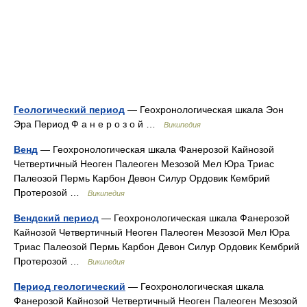
Геологический период
— Геохронологическая шкала Эон
Эра Период Ф а н е р о з о й …
Википедия
Венд
— Геохронологическая шкала Фанерозой Кайнозой
Четвертичный Неоген Палеоген Мезозой Мел Юра Триас
Палеозой Пермь Карбон Девон Силур Ордовик Кембрий
Протерозой …
Википедия
Вендский период
— Геохронологическая шкала Фанерозой
Кайнозой Четвертичный Неоген Палеоген Мезозой Мел Юра
Триас Палеозой Пермь Карбон Девон Силур Ордовик Кембрий
Протерозой …
Википедия
Период геологический
— Геохронологическая шкала
Фанерозой Кайнозой Четвертичный Неоген Палеоген Мезозой