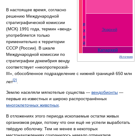
В настоящее время, согласно
решению Международной
стратиграфической комиссии
р
(МСК) 1991 года, термин «венд»
Эоархей
х
употребляется только
е
применительно к территории
й
СССР (России). В шкале
Катархей
Международной комиссии по
Источник
стратиграфии докембрия венду
соответствует «неопротерозой-
III», обособленное подразделение с нижней границей 650 млн
[2]
лет
.
Землю населяли мягкотелые существа —
вендобионты
—
первые из известных и широко распространённых
многоклеточных животных
.
В отложениях этого периода ископаемые остатки живых
организмов редки, потому что они ещё не успели выработать
твёрдую оболочку. Тем не менее в некоторых
местонахождениях сохранилось немало отпечатков.