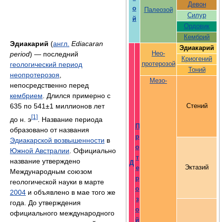
Девон
о
Палеозой
Силур
й
Ордовик
Кембрий
Эдиакарий
(
англ.
Ediacaran
Эдиакарий
period
) — последний
Нео-
Криогений
геологический период
протерозой
Тоний
неопротерозоя
,
Мезо-
непосредственно перед
кембрием
. Длился примерно с
635 по 541±1 миллионов лет
Стений
[1]
до н. э
. Название периода
П
образовано от названия
р
Эдиакарской возвышенности
в
о
Южной Австралии
. Официально
т
название утверждено
Д
Эктазий
е
Международным союзом
р
геологической науки в марте
о
2004
и объявлено в мае того же
з
года. До утверждения
о
официального международного
й