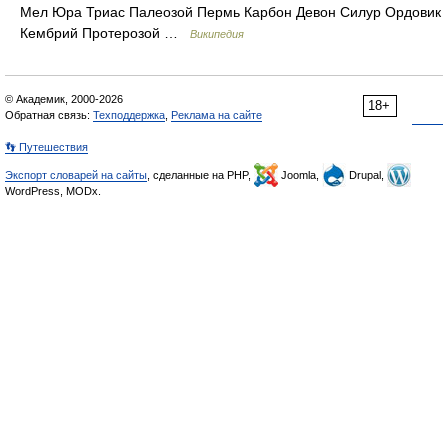
Мел Юра Триас Палеозой Пермь Карбон Девон Силур Ордовик
Кембрий Протерозой …
Википедия
© Академик, 2000-2026
18+
Обратная связь:
Техподдержка
,
Реклама на сайте
👣 Путешествия
Экспорт словарей на сайты
, сделанные на PHP,
Joomla,
Drupal,
WordPress, MODx.