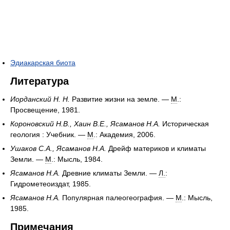
Эдиакарская биота
Литература
Иорданский Н. Н.
Развитие жизни на земле. —
М
.:
Просвещение, 1981.
Короновский Н.В., Хаин В.Е., Ясаманов Н.А.
Историческая
геология : Учебник. —
М
.: Академия, 2006.
Ушаков С.А., Ясаманов Н.А.
Дрейф материков и климаты
Земли. —
М
.: Мысль, 1984.
Ясаманов Н.А.
Древние климаты Земли. —
Л.
:
Гидрометеоиздат, 1985.
Ясаманов Н.А.
Популярная палеогеография. —
М
.: Мысль,
1985.
Примечания