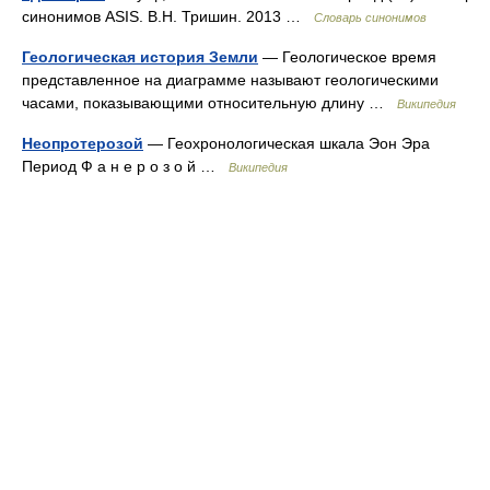
синонимов ASIS. В.Н. Тришин. 2013 …
Словарь синонимов
Геологическая история Земли
— Геологическое время
представленное на диаграмме называют геологическими
часами, показывающими относительную длину …
Википедия
Неопротерозой
— Геохронологическая шкала Эон Эра
Период Ф а н е р о з о й …
Википедия