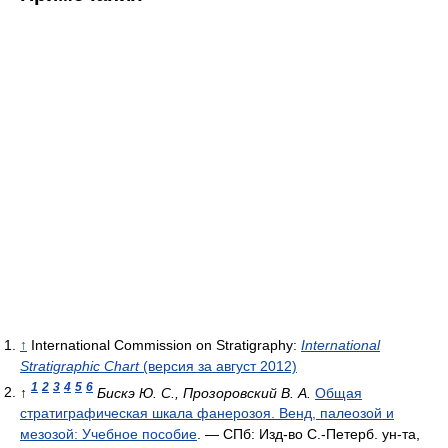
↑
International Commission on Stratigraphy:
International
Stratigraphic Chart
(версия за август 2012)
1
2
3
4
5
6
↑
Бискэ Ю. С., Прозоровский В. А.
Общая
стратиграфическая шкала фанерозоя. Венд, палеозой и
мезозой: Учебное пособие
. — СПб: Изд-во С.-Петерб. ун-та,