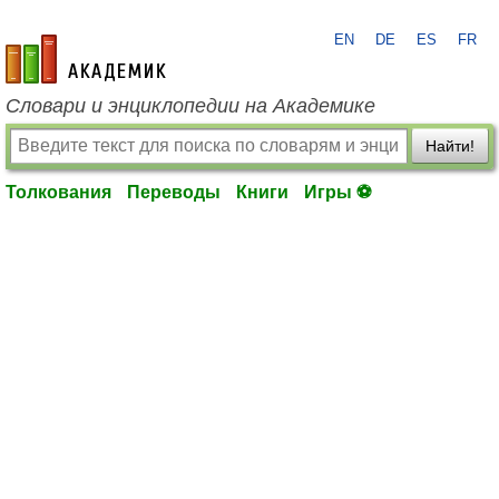
EN
DE
ES
FR
academic.ru
Словари и энциклопедии на Академике
Найти!
Толкования
Переводы
Книги
Игры ⚽