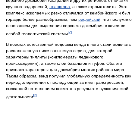
верхнего докембрия Австралии и других регионов: отпечатки
крупных водорослей,
планктона
, а также строматолиты. Этот
комплекс ископаемых резко отличался от кембрийского и был
гораздо более разнообразным, чем
рифейский
, что послужило
основанием для выделения верхнего докембрия в качестве
[2]
особой геологической системы
.
В поисках естественной подошвы венда в него стали включать
расположенную ниже волынскую серию, для которой
характерны тиллиты (конгломераты ледникового
происхождения), а также слои базальтов и туфов. Оба эти
признака характерны для докембрия многих районов мира.
Таким образом, венд получил глобальную определённость как
период оледенения с последующей за ним трансгрессией,
вызванной потеплением климата в результате вулканической
[2]
деятельности
.