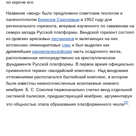
но короче его.
Название «венд» было предложено советским геологом и
палеонтологом
Борисом Соколовым
в 1952 году для
регионального горизонта, впервые изученного по скважинам на
северо-запада Русской платформы. Вендской горизонт состоял
из гдовских аркозовых
песчаников
и залегающих на них
котлинских ляминаритовых
глин
и был выделен как
древнейшая
раннепалеозойская
часть осадочного чехла,
расположенная непосредственно на кристаллическом
фундаменте Русской платформы. В первое время официально
применялся термин «валдайский комплекс». Над вендскими
отложениями располагался балтийский комплекс, в котором
были известны немногочисленные ископаемые нижнего
кембрия. Б. С. Соколов первоначально считал венд отдельной
системой палеозоя, предшествующей кембрию, аргументируя
[2]
это общностью этапа образования платформенного чехла
.