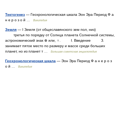
Тектогенез
— Геохронологическая шкала Эон Эра Период Ф а
н е р о з о й …
Википедия
Земля
— I Земля (от общеславянского зем пол, низ)
третья по порядку от Солнца планета Солнечной системы,
астрономический знак ⊕ или, ♀. I. Введение З.
занимает пятое место по размеру и массе среди больших
планет, но из планет т …
Большая советская энциклопедия
Геохронологическая шкала
— Эон Эра Период Ф а н е р о з
о й …
Википедия