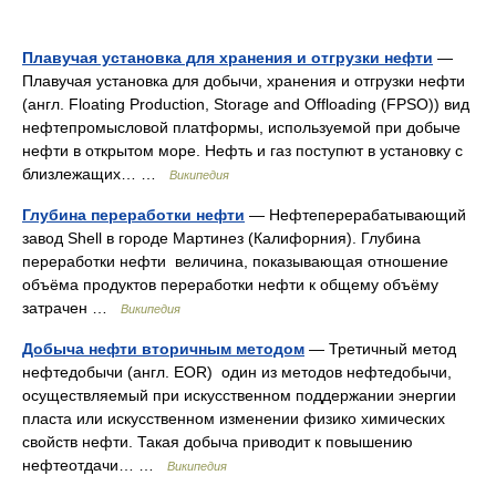
Плавучая установка для хранения и отгрузки нефти
—
Плавучая установка для добычи, хранения и отгрузки нефти
(англ. Floating Production, Storage and Offloading (FPSO)) вид
нефтепромысловой платформы, используемой при добыче
нефти в открытом море. Нефть и газ поступют в установку с
близлежащих… …
Википедия
Глубина переработки нефти
— Нефтеперерабатывающий
завод Shell в городе Мартинез (Калифорния). Глубина
переработки нефти величина, показывающая отношение
объёма продуктов переработки нефти к общему объёму
затрачен …
Википедия
Добыча нефти вторичным методом
— Третичный метод
нефтедобычи (англ. EOR) один из методов нефтедобычи,
осуществляемый при искусственном поддержании энергии
пласта или искусственном изменении физико химических
свойств нефти. Такая добыча приводит к повышению
нефтеотдачи… …
Википедия