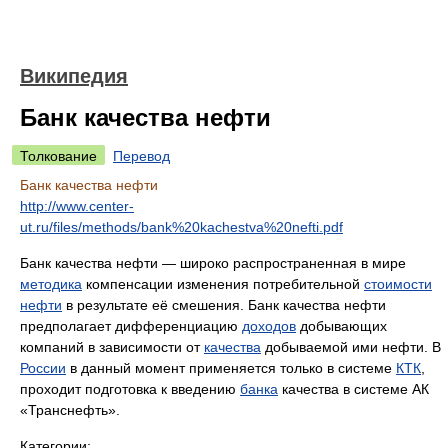
Википедия
Банк качества нефти
Толкование
Перевод
Банк качества нефти
http://www.center-
ut.ru/files/methods/bank%20kachestva%20nefti.pdf
Банк качества нефти — широко распространенная в мире
методика
компенсации изменения потребительной
стоимости
нефти
в результате её смешения. Банк качества нефти
предполагает дифференциацию
доходов
добывающих
компаний в зависимости от
качества
добываемой ими нефти. В
России
в данный момент применяется только в системе
КТК
,
проходит подготовка к введению
банка
качества в системе АК
«Транснефть».
Категории: