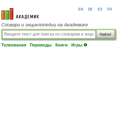
EN
DE
ES
FR
academic.ru
Словари и энциклопедии на Академике
Найти!
Толкования
Переводы
Книги
Игры ⚽