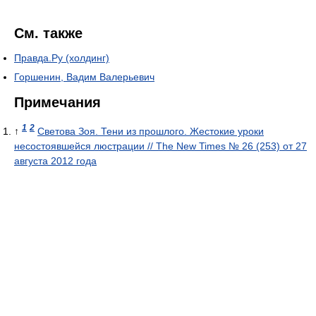
См. также
Правда.Ру (холдинг)
Горшенин, Вадим Валерьевич
Примечания
1
2
↑
Светова Зоя. Тени из прошлого. Жестокие уроки
несостоявшейся люстрации // The New Times № 26 (253) от 27
августа 2012 года