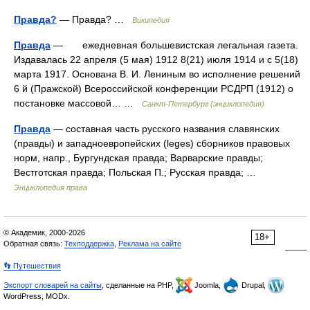
Правда?
— Правда? …
Википедия
Правда
— ежедневная большевистская легальная газета.
Издавалась 22 апреля (5 мая) 1912 8(21) июля 1914 и с 5(18)
марта 1917. Основана В. И. Лениным во исполнение решений
6 й (Пражской) Всероссийской конференции РСДРП (1912) о
постановке массовой… …
Санкт-Петербург (энциклопедия)
Правда
— составная часть русского названия славянских
(правды) и западноевропейских (leges) сборников правовых
норм, напр., Бургундская правда; Варварские правды;
Вестготская правда; Польская П.; Русская правда; …
Энциклопедия права
© Академик, 2000-2026
18+
Обратная связь:
Техподдержка
,
Реклама на сайте
👣 Путешествия
Экспорт словарей на сайты
, сделанные на PHP,
Joomla,
Drupal,
WordPress, MODx.