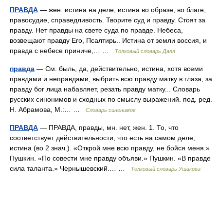
ПРАВДА
— жен. истина на деле, истина во образе, во благе;
правосудие, справедливость. Творите суд и правду. Стоят за
правду. Нет правды на свете суда по правде. Небеса,
возвещают правду Его, Псалтирь.. Истина от земли воссия, и
правда с небесе приниче,… …
Толковый словарь Даля
правда
— См. быль, да, действительно, истина, хотя всеми
правдами и неправдами, выбрить всю правду матку в глаза, за
правду бог лица набавляет, резать правду матку... Словарь
русских синонимов и сходных по смыслу выражений. под. ред.
Н. Абрамова, М.:… …
Словарь синонимов
ПРАВДА
— ПРАВДА, правды, мн. нет, жен. 1. То, что
соответствует действительности, что есть на самом деле,
истина (во 2 знач.). «Открой мне всю правду, не бойся меня.»
Пушкин. «По совести мне правду объяви.» Пушкин. «В правде
сила таланта.» Чернышевский.… …
Толковый словарь Ушакова