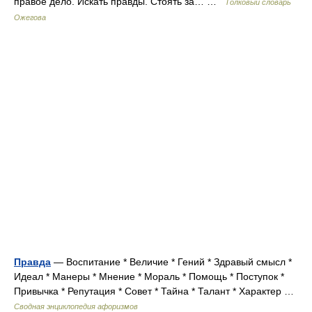
правое дело. Искать правды. Стоять за… …
Толковый словарь
Ожегова
Правда
— Воспитание * Величие * Гений * Здравый смысл *
Идеал * Манеры * Мнение * Мораль * Помощь * Поступок *
Привычка * Репутация * Совет * Тайна * Талант * Характер …
Сводная энциклопедия афоризмов