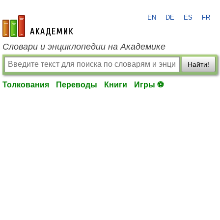
EN
DE
ES
FR
academic.ru
Словари и энциклопедии на Академике
Найти!
Толкования
Переводы
Книги
Игры ⚽