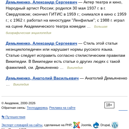
Демьяненко, Александр Сергеевич
— Актер театра и кино,
Народный артист России; родился 30 мая 1937 г. в г.
Свердловске; окончил ГИТИС в 1959 г.; снимался в кино с 1959
г.; с 1962 г. работал на киностудии "Ленфильм"; с 1988 г. играл
на сцене Академического театра комедии …
Большая
биографическая энциклопедия
Демьяненко, Александр Сергеевич
— Стиль этой статьи
неэнциклопедичен или нарушает нормы русского языка.
Статью следует исправить согласно стилистическим правилам
Википедии. В Википедии есть статьи о других людях с такой
фамилией, см. Демьяненко …
Википедия
Демьяненко, Анатолий Васильевич
— Анатолий Демьяненко
…
Википедия
© Академик, 2000-2026
18+
Обратная связь:
Техподдержка
,
Реклама на сайте
👣 Путешествия
Экспорт словарей на сайты
, сделанные на PHP,
Joomla,
Drupal,