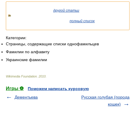
Список статей об однофамильцах.
Если вы попали сюда из
другой статьи
Википедии, возможно,
стоит уточнить ссылку так, чтобы она указывала на статью о
конкретном человеке. См. также
полный список
существующих
статей.
Категории:
Страницы, содержащие списки однофамильцев
Фамилии по алфавиту
Украинские фамилии
Wikimedia Foundation
.
2010
.
Игры ⚽
Поможем написать курсовую
Дементьева
Русская голубая (порода
кошек)