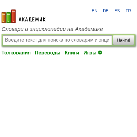
EN
DE
ES
FR
academic.ru
Словари и энциклопедии на Академике
Найти!
Толкования
Переводы
Книги
Игры ⚽