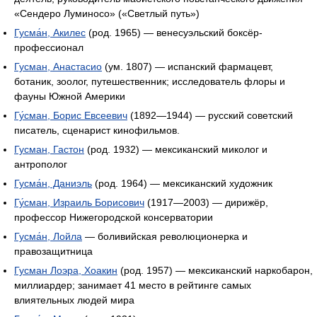
«Сендеро Луминосо» («Светлый путь»)
Гусма́н, Акилес
(род. 1965) — венесуэльский боксёр-
профессионал
Гусман, Анастасио
(ум. 1807) — испанский фармацевт,
ботаник, зоолог, путешественник; исследователь флоры и
фауны Южной Америки
Гу́сман, Борис Евсеевич
(1892—1944) — русский советский
писатель, сценарист кинофильмов.
Гусман, Гастон
(род. 1932) — мексиканский миколог и
антрополог
Гусма́н, Даниэль
(род. 1964) — мексиканский художник
Гу́сман, Израиль Борисович
(1917—2003) — дирижёр,
профессор Нижегородской консерватории
Гусма́н, Лойла
— боливийская революционерка и
правозащитница
Гусман Лоэра, Хоакин
(род. 1957) — мексиканский наркобарон,
миллиардер; занимает 41 место в рейтинге самых
влиятельных людей мира