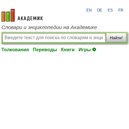
EN
DE
ES
FR
academic.ru
Словари и энциклопедии на Академике
Найти!
Толкования
Переводы
Книги
Игры ⚽