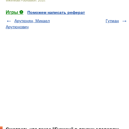
Wikimedia Foundation
.
2010
.
Игры ⚽
Поможем написать реферат
Арутюнян, Микаел
Гутман
Арутюнович