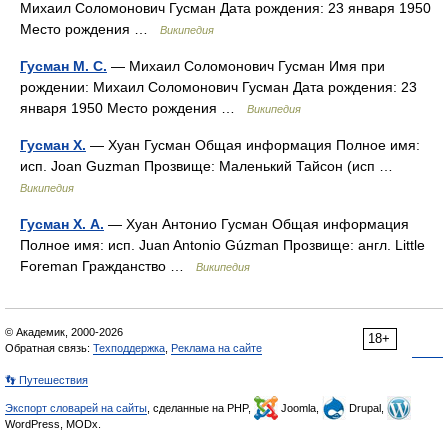
Михаил Соломонович Гусман Дата рождения: 23 января 1950
Место рождения …
Википедия
Гусман М. С.
— Михаил Соломонович Гусман Имя при
рождении: Михаил Соломонович Гусман Дата рождения: 23
января 1950 Место рождения …
Википедия
Гусман Х.
— Хуан Гусман Общая информация Полное имя:
исп. Joan Guzman Прозвище: Маленький Тайсон (исп …
Википедия
Гусман Х. А.
— Хуан Антонио Гусман Общая информация
Полное имя: исп. Juan Antonio Gúzman Прозвище: англ. Little
Foreman Гражданство …
Википедия
© Академик, 2000-2026
18+
Обратная связь:
Техподдержка
,
Реклама на сайте
👣 Путешествия
Экспорт словарей на сайты
, сделанные на PHP,
Joomla,
Drupal,
WordPress, MODx.