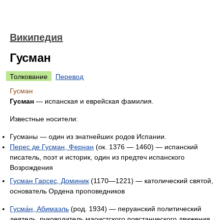
Википедия
Гусман
Толкование
Перевод
Гусман
Гусман
— испанская и еврейская фамилия.
Известные носители:
Гусманы — один из знатнейших родов Испании.
Перес де Гусман, Фернан
(ок. 1376 — 1460) — испанский
писатель, поэт и историк, один из предтеч испанского
Возрождения
Гусман Гарсес, Доминик
(1170—1221) — католический святой,
основатель Ордена проповедников
Гусма́н, Абимаэль
(род. 1934) — перуанский политический
деятель, руководитель маоистского повстанческого движения