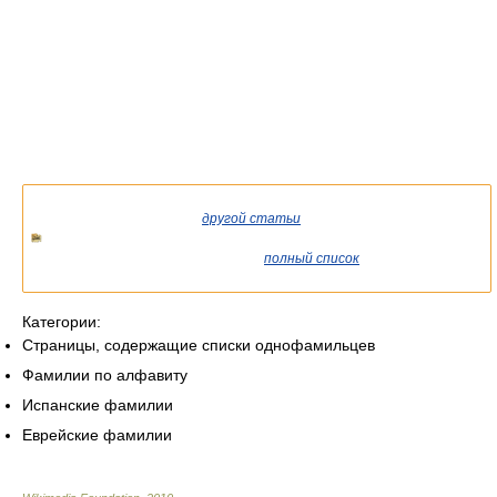
Список статей об однофамильцах.
Если вы попали сюда из
другой статьи
Википедии, возможно,
стоит уточнить ссылку так, чтобы она указывала на статью о
конкретном человеке. См. также
полный список
существующих
статей.
Категории:
Страницы, содержащие списки однофамильцев
Фамилии по алфавиту
Испанские фамилии
Еврейские фамилии