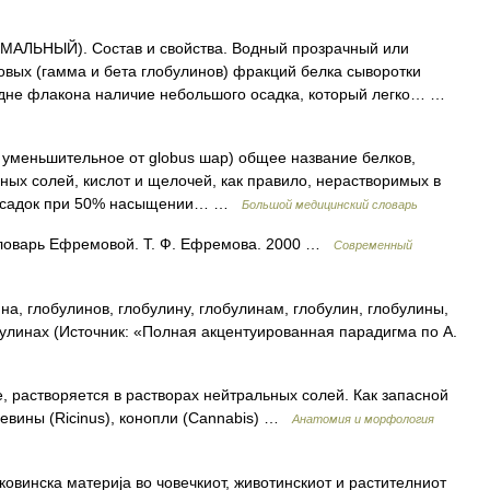
АЛЬНЫЙ). Состав и свойства. Водный прозрачный или
вых (гамма и бета глобулинов) фракций белка сыворотки
а дне флакона наличие небольшого осадка, который легко… …
us, уменьшительное от globus шар) общее название белков,
ных солей, кислот и щелочей, как правило, нерастворимых в
 осадок при 50% насыщении… …
Большой медицинский словарь
словарь Ефремовой. Т. Ф. Ефремова. 2000 …
Современный
на, глобулинов, глобулину, глобулинам, глобулин, глобулины,
булинах (Источник: «Полная акцентуированная парадигма по А.
, растворяется в растворах нейтральных солей. Как запасной
щевины (Ricinus), конопли (Cannabis) …
Анатомия и морфология
лковинска материја во човечкиот, животинскиот и растителниот