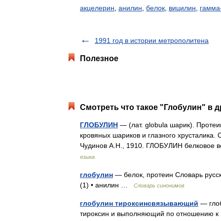
акцелерин
,
анилин
,
белок
,
вицилин
,
гамма
1991 год в истории метрополитена
Полезное
Смотреть что такое "Глобулин" в д
ГЛОБУЛИН
— (лат. globula шарик). Проте
кровяных шариков и глазного хрусталика. 
Чудинов А.Н., 1910. ГЛОБУЛИН белково
языка
глобулин
— белок, протеин Словарь русск
(1) • анилин …
Словарь синонимов
глобулин тироксинсвязывающий
— глоб
тироксин и выполняющий по отношению 