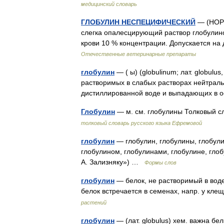
медицинский словарь
ГЛОБУЛИН НЕСПЕЦИФИЧЕСКИЙ
— (НОРМ
слегка опалесцирующий раствор глобулино
крови 10 % концентрации. Допускается н
Отечественные ветеринарные препараты
глобулин
— ( ы) (globulinum; лат. globul
растворимых в слабых растворах нейтраль
дистиллированной воде и выпадающих в
Глобулин
— м. см. глобулины Толковый 
толковый словарь русского языка Ефремовой
глобулин
— глобулин, глобулины, глобули
глобулином, глобулинами, глобулине, гло
А. Зализняку») …
Формы слов
глобулин
— белок, не растворимый в воде
белок встречается в семенах, напр. у кле
растений
глобулин
— (лат. globulus) хем. важна бе