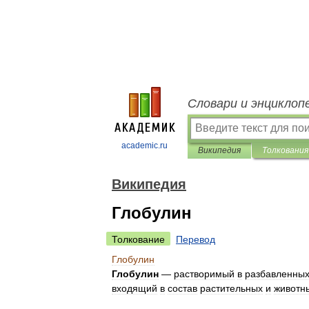
Словари и энциклоп
academic.ru
Википедия
Толкования
Википедия
Глобулин
Толкование
Перевод
Глобулин
Глобулин
—
растворимый
в
разбавленны
входящий
в
состав
растительных
и
животн