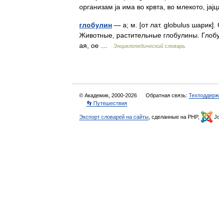
организам ја има во крвта, во млекото, ј
глобулин
— а; м. [от лат. globulus шарик
Животные, растительные глобулины. Глобу
ая, ое …
Энциклопедический словарь
© Академик, 2000-2026
Обратная связь:
Техподдерж
👣 Путешествия
Экспорт словарей на сайты
, сделанные на PHP,
Jo