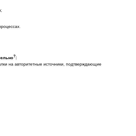
а
;
процессах
.
?
тельно
:
ылки
на
авторитетные
источники
,
подтверждающие