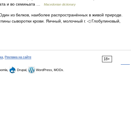
ајцата и во семињата …
Macedonian dictionary
]. Один из белков, наиболее распространённых в живой природе.
лины сыворотки крови. Яичный, молочный г. ◁ Глобулиновый,
ка
,
Реклама на сайте
18+
omla,
Drupal,
WordPress, MODx.