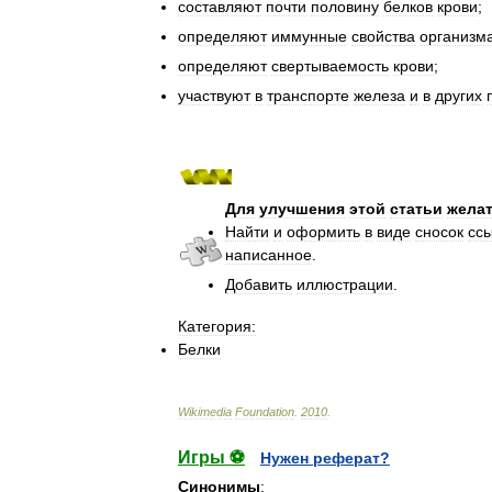
составляют
почти
половину
белков
крови
;
определяют
иммунные
свойства
организм
определяют
свертываемость
крови
;
участвуют
в
транспорте
железа
и
в
других
Для
улучшения
этой
статьи
жела
Найти
и
оформить
в
виде
сносок
сс
написанное
.
Добавить
иллюстрации
.
Категория:
Белки
Wikimedia
Foundation
.
2010
.
Игры ⚽
Нужен реферат?
Синонимы
: