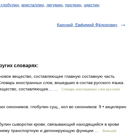
-глобулин
,
кристаллин
,
легумин
,
протеин
,
эдестин
Карский, Евфимий Фёдорович
ругих словарях:
иновое вещество, составляющее главную составную часть
Словарь иностранных слов, вошедших в состав русского языка.
е вещество, составляющее… …
Словарь иностранных слов русского
их синонимов. глобулин сущ., кол во синонимов: 9 • акцелерин
улин сыворотки крови, связывающий находящийся в крови
к нему транспортную и депонирующую функции …
Большой