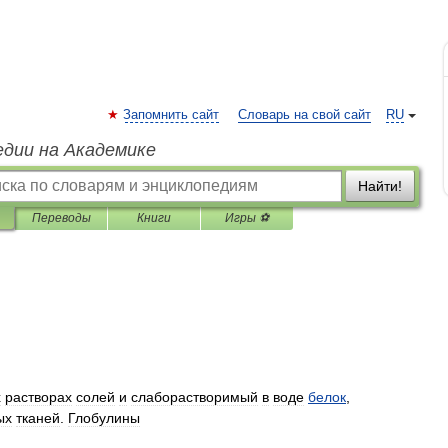
Запомнить сайт
Словарь на свой сайт
RU
едии на Академике
Найти!
Переводы
Книги
Игры ⚽
х
растворах
солей
и
слаборастворимый
в
воде
белок
,
ых
тканей
.
Глобулины