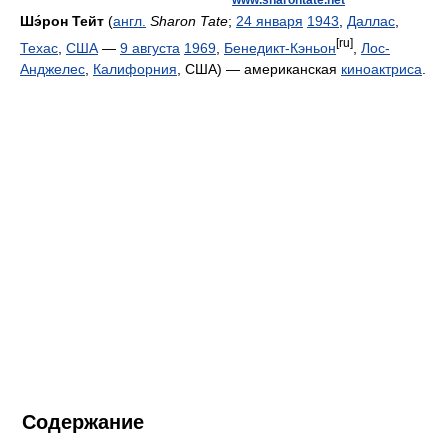
www.sharontate.net
Шэ́рон Тейт
(
англ.
Sharon Tate
;
24 января
1943
,
Даллас
,
[ru]
Техас
,
США
—
9 августа
1969
,
Бенедикт-Кэньон
,
Лос-
Анджелес
,
Калифорния
, США) — американская
киноактриса
.
Содержание