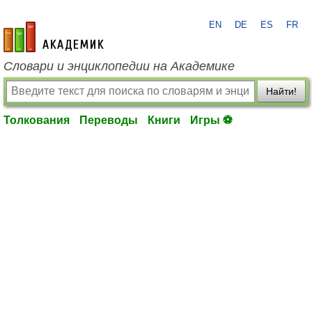
EN
DE
ES
FR
academic.ru
Словари и энциклопедии на Академике
Найти!
Толкования
Переводы
Книги
Игры ⚽