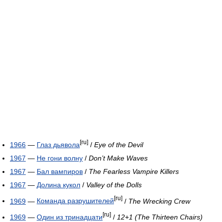
[ru]
1966
—
Глаз дьявола
/
Eye of the Devil
1967
—
Не гони волну
/
Don’t Make Waves
1967
—
Бал вампиров
/
The Fearless Vampire Killers
1967
—
Долина кукол
/
Valley of the Dolls
[ru]
1969
—
Команда разрушителей
/
The Wrecking Crew
[ru]
1969
—
Один из тринадцати
/
12+1 (The Thirteen Chairs)