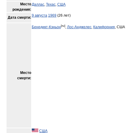
Место
Даллас
,
Техас
,
США
рождения:
9 августа
1969
(26 лет)
Дата смерти:
[ru]
Бенедикт-Кэньон
,
Лос-Анджелес
,
Калифорния
, США
Место
смерти:
США