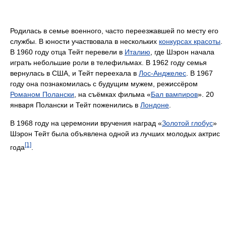
Родилась в семье военного, часто переезжавшей по месту его
службы. В юности участвовала в нескольких
конкурсах красоты
.
В 1960 году отца Тейт перевели в
Италию
, где Шэрон начала
играть небольшие роли в телефильмах. В 1962 году семья
вернулась в США, и Тейт переехала в
Лос-Анджелес
. В 1967
году она познакомилась с будущим мужем, режиссёром
Романом Полански
, на съёмках фильма «
Бал вампиров
». 20
января Полански и Тейт поженились в
Лондоне
.
В 1968 году на церемонии вручения наград «
Золотой глобус
»
Шэрон Тейт была объявлена одной из лучших молодых актрис
[1]
года
.