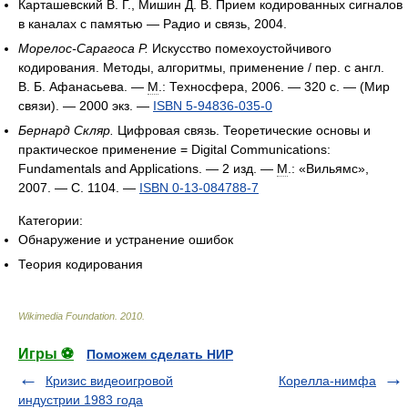
Карташевский В. Г., Мишин Д. В. Прием кодированных сигналов
в каналах с памятью — Радио и связь, 2004.
Морелос-Сарагоса Р.
Искусство помехоустойчивого
кодирования. Методы, алгоритмы, применение / пер. с англ.
В. Б. Афанасьева
. —
М
.: Техносфера, 2006. — 320 с. — (Мир
связи). —
2000 экз.
—
ISBN 5-94836-035-0
Бернард Скляр.
Цифровая связь. Теоретические основы и
практическое применение = Digital Communications:
Fundamentals and Applications. — 2 изд. —
М
.: «Вильямс»,
2007. — С. 1104. —
ISBN 0-13-084788-7
Категории:
Обнаружение и устранение ошибок
Теория кодирования
Wikimedia Foundation
.
2010
.
Игры ⚽
Поможем сделать НИР
Кризис видеоигровой
Корелла-нимфа
индустрии 1983 года