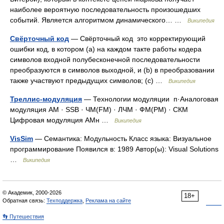
наиболее вероятную последовательность произошедших
событий. Является алгоритмом динамического… …
Википедия
Свёрточный код
— Свёрточный код это корректирующий
ошибки код, в котором (a) на каждом такте работы кодера
символов входной полубесконечной последовательности
преобразуются в символов выходной, и (b) в преобразовании
также участвуют предыдущих символов; (c) …
Википедия
Треллис-модуляция
— Технологии модуляции п·Аналоговая
модуляция AM · SSB · ЧМ(FM) · ЛЧМ · ФМ(PM) · СКМ
Цифровая модуляция АМн …
Википедия
VisSim
— Семантика: Модульность Класс языка: Визуальное
программирование Появился в: 1989 Автор(ы): Visual Solutions
…
Википедия
© Академик, 2000-2026
18+
Обратная связь:
Техподдержка
,
Реклама на сайте
👣 Путешествия