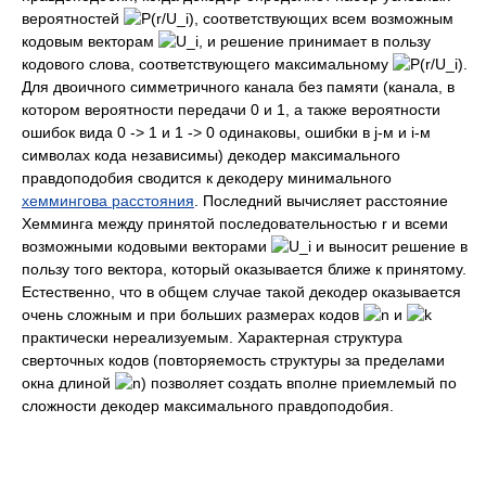
вероятностей
, соответствующих всем возможным
кодовым векторам
, и решение принимает в пользу
кодового слова, соответствующего максимальному
.
Для двоичного симметричного канала без памяти (канала, в
котором вероятности передачи 0 и 1, а также вероятности
ошибок вида 0 -> 1 и 1 -> 0 одинаковы, ошибки в j-м и i-м
символах кода независимы) декодер максимального
правдоподобия сводится к декодеру минимального
хеммингова расстояния
. Последний вычисляет расстояние
Хемминга между принятой последовательностью r и всеми
возможными кодовыми векторами
и выносит решение в
пользу того вектора, который оказывается ближе к принятому.
Естественно, что в общем случае такой декодер оказывается
очень сложным и при больших размерах кодов
и
практически нереализуемым. Характерная структура
сверточных кодов (повторяемость структуры за пределами
окна длиной
) позволяет создать вполне приемлемый по
сложности декодер максимального правдоподобия.