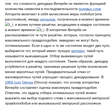
том, что сложность декодера Витерби не является функцией
количества символов в последовательности
кодовых слов
.
Алгоритм включает в себя вычисление
меры подобия
(или
расстояния
), между
сигналом
, полученным в момент времени
, и всеми путями решётки, входящими в каждое состояние
в момент времени
. В алгоритме Витерби не
рассматриваются те пути решётки, которые, согласно принципу
максимального правдоподобия, заведомо не могут быть
оптимальными. Если в одно и то же состояние входят два пути,
выбирается тот, который имеет лучшую
метрику
; такой путь
называется
выживающим
. Отбор выживающих путей
выполняется для каждого состояния. Таким образом, декодер
углубляется в решётку, принимая решения путём исключения
менее вероятных путей. Предварительный отказ от
маловероятных путей упрощает процесс декодирования. В
1969 году
Омура
(Omura) показал, что основу алгоритма
Витерби составляет оценка максимума правдоподобия.
Отметим, что задачу отбора оптимальных путей можно
выразить как выбор кодового слова с
максимальной метрикой
правдоподобия
или
минимальной метрикой расстояния
.