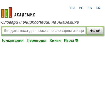
EN
DE
ES
FR
academic.ru
Словари и энциклопедии на Академике
Найти!
Толкования
Переводы
Книги
Игры ⚽