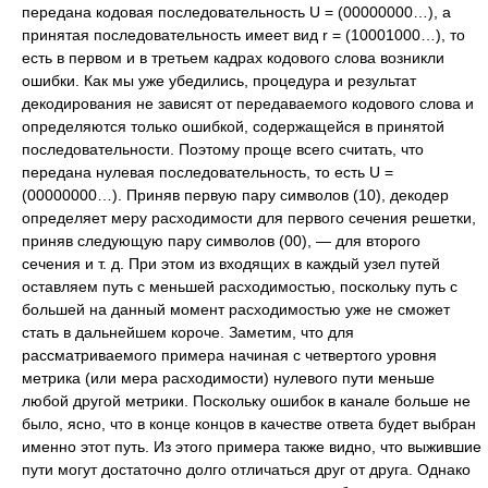
передана кодовая последовательность U = (00000000…), а
принятая последовательность имеет вид r = (10001000…), то
есть в первом и в третьем кадрах кодового слова возникли
ошибки. Как мы уже убедились, процедура и результат
декодирования не зависят от передаваемого кодового слова и
определяются только ошибкой, содержащейся в принятой
последовательности. Поэтому проще всего считать, что
передана нулевая последовательность, то есть U =
(00000000…). Приняв первую пару символов (10), декодер
определяет меру расходимости для первого сечения решетки,
приняв следующую пару символов (00), — для второго
сечения и т. д. При этом из входящих в каждый узел путей
оставляем путь с меньшей расходимостью, поскольку путь с
большей на данный момент расходимостью уже не сможет
стать в дальнейшем короче. Заметим, что для
рассматриваемого примера начиная с четвертого уровня
метрика (или мера расходимости) нулевого пути меньше
любой другой метрики. Поскольку ошибок в канале больше не
было, ясно, что в конце концов в качестве ответа будет выбран
именно этот путь. Из этого примера также видно, что выжившие
пути могут достаточно долго отличаться друг от друга. Однако