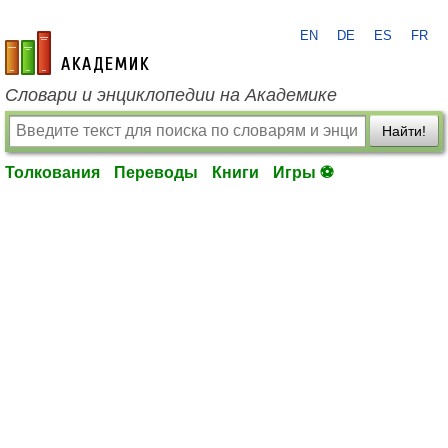
EN
DE
ES
FR
academic.ru
Словари и энциклопедии на Академике
Найти!
Толкования
Переводы
Книги
Игры ⚽