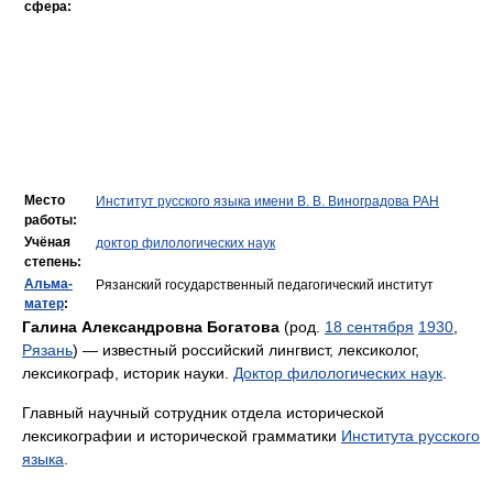
сфера:
Место
Институт русского языка имени В. В. Виноградова РАН
работы:
Учёная
доктор филологических наук
степень:
Альма-
Рязанский государственный педагогический институт
матер
:
Галина Александровна Богатова
(род.
18 сентября
1930
,
Рязань
) — известный российский лингвист, лексиколог,
лексикограф, историк науки.
Доктор филологических наук
.
Главный научный сотрудник отдела исторической
лексикографии и исторической грамматики
Института русского
языка
.