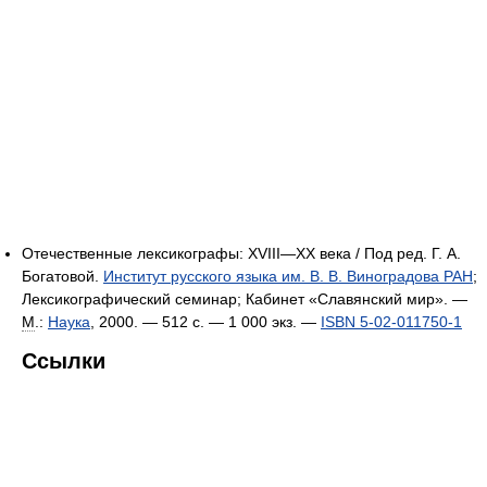
Отечественные лексикографы: XVIII—XX века / Под ред. Г. А.
Богатовой.
Институт русского языка им. В. В. Виноградова РАН
;
Лексикографический семинар; Кабинет «Славянский мир». —
М
.:
Наука
, 2000. — 512 с. —
1 000 экз.
—
ISBN 5-02-011750-1
Ссылки