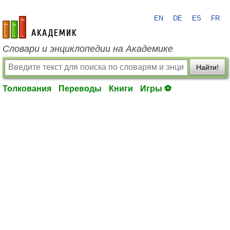
EN
DE
ES
FR
academic.ru
Словари и энциклопедии на Академике
Найти!
Толкования
Переводы
Книги
Игры ⚽