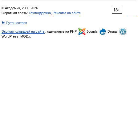
© Академик, 2000-2026
18+
Обратная связь:
Техподдержка
,
Реклама на сайте
👣 Путешествия
Экспорт словарей на сайты
, сделанные на PHP,
Joomla,
Drupal,
WordPress, MODx.