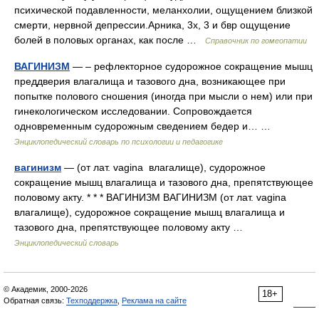
психической подавленности, меланхолии, ощущением близкой
смерти, нервной депрессии.Арника, 3х, 3 и бвр ощущение
болей в половых органах, как после …
Справочник по гомеопатии
ВАГИНИЗМ
— – рефлекторное судорожное сокращение мышц
преддверия влагалища и тазового дна, возникающее при
попытке полового сношения (иногда при мысли о нем) или при
гинекологическом исследовании. Сопровождается
одновременным судорожным сведением бедер и… …
Энциклопедический словарь по психологии и педагогике
вагинизм
— (от лат. vagina влагалище), судорожное
сокращение мышц влагалища и тазового дна, препятствующее
половому акту. * * * ВАГИНИЗМ ВАГИНИЗМ (от лат. vagina
влагалище), судорожное сокращение мышц влагалища и
тазового дна, препятствующее половому акту …
Энциклопедический словарь
© Академик, 2000-2026
18+
Обратная связь:
Техподдержка
,
Реклама на сайте