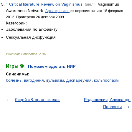
↑
Critical literature Review on Vaginismus
. Vaginismus
(англ.)
Awareness Network.
Архивировано
из первоисточника 18 февраля
2012.
Проверено 26 декабря 2009.
Категории:
Заболевания по алфавиту
Сексуальная дисфункция
Wikimedia Foundation
.
2010
.
Игры ⚽
Поможем сделать НИР
Синонимы
:
болезнь
,
вагодиния
,
вульвизм
,
диспареуния
,
кольпоспазм
Лицей «Вторая школа»
Радашкевич, Александр
Павлович