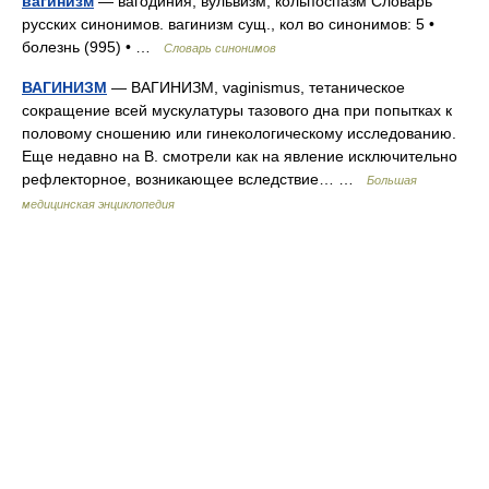
вагинизм
— вагодиния, вульвизм, кольпоспазм Словарь
русских синонимов. вагинизм сущ., кол во синонимов: 5 •
болезнь (995) • …
Словарь синонимов
ВАГИНИЗМ
— ВАГИНИЗМ, vaginismus, тетаническое
сокращение всей мускулатуры тазового дна при попытках к
половому сношению или гинекологическому исследованию.
Еще недавно на В. смотрели как на явление исключительно
рефлекторное, возникающее вследствие… …
Большая
медицинская энциклопедия