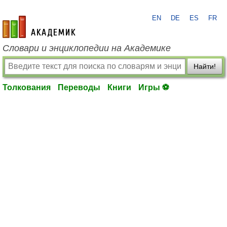
EN
DE
ES
FR
academic.ru
Словари и энциклопедии на Академике
Найти!
Толкования
Переводы
Книги
Игры ⚽