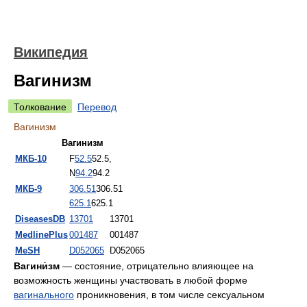
Википедия
Вагинизм
Толкование
Перевод
Вагинизм
Вагинизм
МКБ-10
F
52.5
52.5
,
N
94.2
94.2
МКБ-9
306.51
306.51
625.1
625.1
DiseasesDB
13701
13701
MedlinePlus
001487
001487
MeSH
D052065
D052065
Вагини́зм
— состояние, отрицательно влияющее на
возможность женщины участвовать в любой форме
вагинального
проникновения, в том числе сексуальном